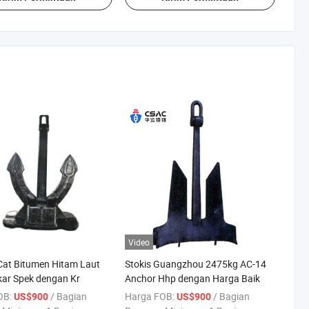
Video
Cat Bitumen Hitam Laut
Stokis Guangzhou 2475kg AC-14
ar Spek dengan Kr
Anchor Hhp dengan Harga Baik
OB:
/ Bagian
Harga FOB:
/ Bagian
US$900
US$900