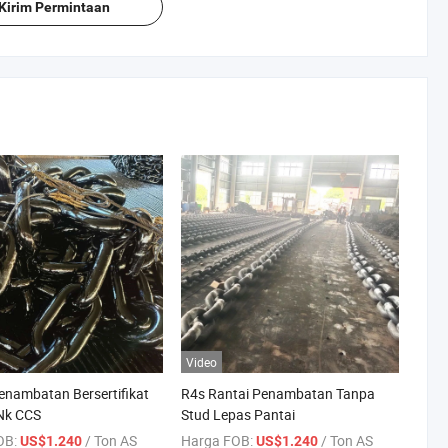
Kirim Permintaan
Video
enambatan Bersertifikat
R4s Rantai Penambatan Tanpa
Nk CCS
Stud Lepas Pantai
OB:
/ Ton AS
Harga FOB:
/ Ton AS
US$1.240
US$1.240