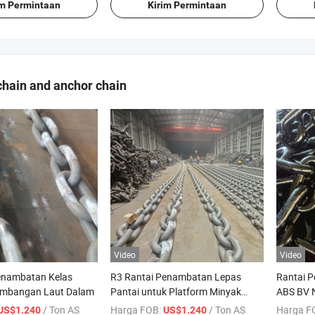
im Permintaan
Kirim Permintaan
hain and anchor chain
Video
Video
enambatan Kelas
R3 Rantai Penambatan Lepas
Rantai P
embangan Laut Dalam
Pantai untuk Platform Minyak
ABS BV 
Lepas Pantai
/ Ton AS
Harga FOB:
/ Ton AS
Harga F
US$1.240
US$1.240