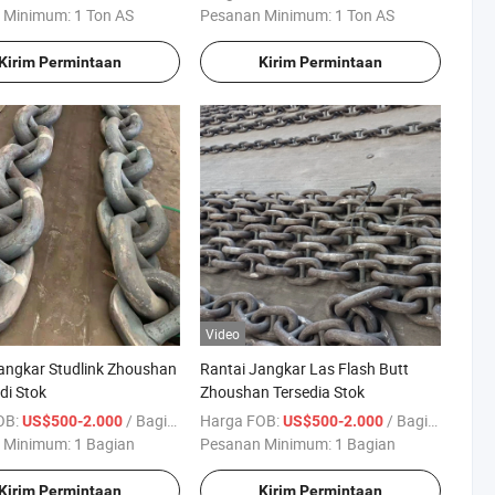
 Minimum:
1 Ton AS
Pesanan Minimum:
1 Ton AS
Kirim Permintaan
Kirim Permintaan
Video
angkar Studlink Zhoushan
Rantai Jangkar Las Flash Butt
di Stok
Zhoushan Tersedia Stok
OB:
/ Bagian
Harga FOB:
/ Bagian
US$500-2.000
US$500-2.000
 Minimum:
1 Bagian
Pesanan Minimum:
1 Bagian
Kirim Permintaan
Kirim Permintaan