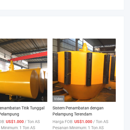
Video
enambatan Titik Tunggal
Sistem Penambatan dengan
Pelampung
Pelampung Terendam
OB:
/ Ton AS
Harga FOB:
/ Ton AS
US$1.000
US$1.000
 Minimum:
1 Ton AS
Pesanan Minimum:
1 Ton AS