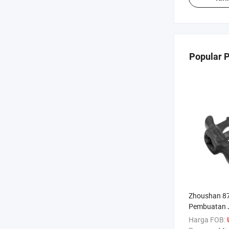
Popular 
Zhoushan 87
Pembuatan J
dengan Kr
Harga FOB: