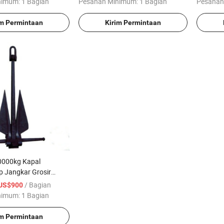
nimum:
1 Bagian
Pesanan Minimum:
1 Bagian
Pesanan
im Permintaan
Kirim Permintaan
0000kg Kapal
p Jangkar Grosir
/ Bagian
US$900
nimum:
1 Bagian
im Permintaan