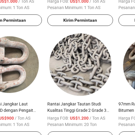
/ Ton AS
Harga FOB:
/ Ton AS
Harga F
US$1.000
US$1.000
nimum:
1 Ton AS
Pesanan Minimum:
1 Ton AS
Pesanan
im Permintaan
Kirim Permintaan
 Jangkar Laut
Rantai Jangkar Tautan Studi
97mm Ra
 D dengan Pengait
Kualitas Tinggi Grade 2 Grade 3
Bitumen 
ifikat Iacs
untuk Kapal
Garansi
/ Ton AS
Harga FOB:
/ Ton AS
Harga F
US$900
US$1.200
nimum:
1 Ton AS
Pesanan Minimum:
20 Ton
Pesanan