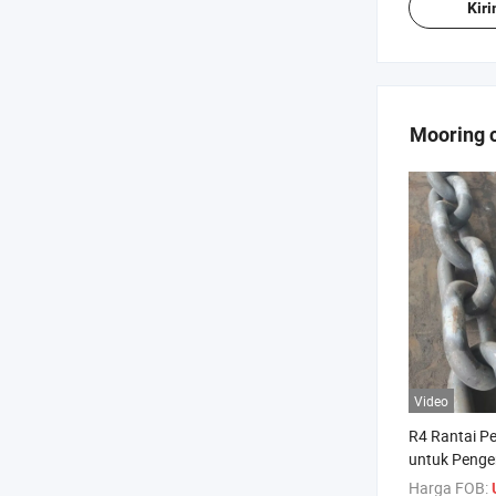
Kir
Mooring c
Video
R4 Rantai P
untuk Peng
Harga FOB: