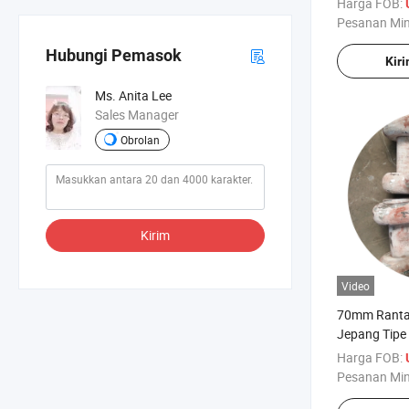
Harga FOB:
Pesanan Mi
Hubungi Pemasok
Kir
Ms. Anita Lee
Sales Manager
Obrolan
Kirim
Video
70mm Rantai
Jepang Tipe
Akhir Bersert
Harga FOB:
Pesanan Mi