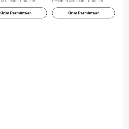
 Minimum:
1 Bagian
Pesanan Minimum:
1 Bagian
Kirim Permintaan
Kirim Permintaan