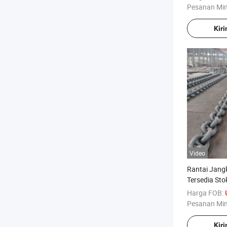
Pesanan Mi
Kir
Video
Rantai Jang
Tersedia Sto
Harga FOB:
Pesanan Mi
Kir