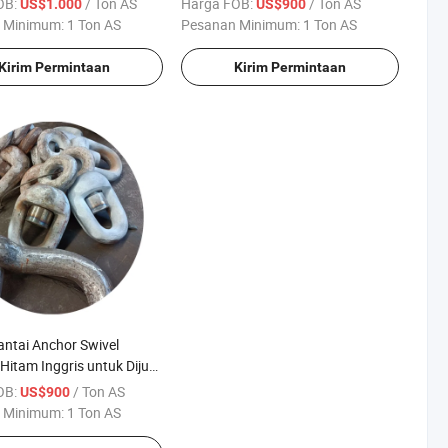
OB:
/ Ton AS
Harga FOB:
/ Ton AS
US$1.000
US$900
 Minimum:
1 Ton AS
Pesanan Minimum:
1 Ton AS
Kirim Permintaan
Kirim Permintaan
ntai Anchor Swivel
Hitam Inggris untuk Dijual
 Sangat Panjang
OB:
/ Ton AS
US$900
 Minimum:
1 Ton AS