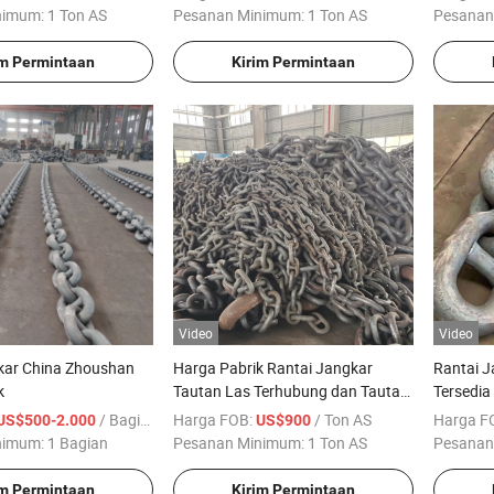
nimum:
1 Ton AS
Pesanan Minimum:
1 Ton AS
Pesanan
im Permintaan
Kirim Permintaan
Video
Video
kar China Zhoushan
Harga Pabrik Rantai Jangkar
Rantai J
k
Tautan Las Terhubung dan Tautan
Tersedia 
Tanpa Tautan
/ Bagian
Harga FOB:
/ Ton AS
Harga F
US$500-2.000
US$900
nimum:
1 Bagian
Pesanan Minimum:
1 Ton AS
Pesanan
im Permintaan
Kirim Permintaan