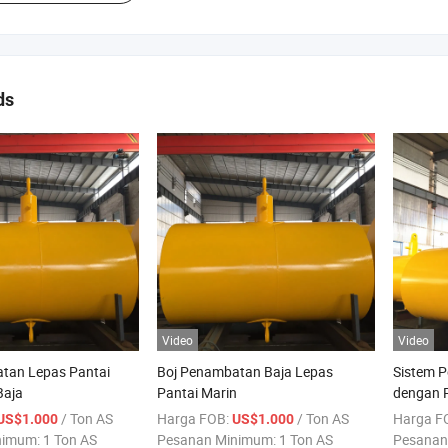
ds
Video
Video
tan Lepas Pantai
Boj Penambatan Baja Lepas
Sistem P
Baja
Pantai Marin
dengan 
/ Ton AS
Harga FOB:
/ Ton AS
Harga F
US$1.000
US$1.000
nimum:
1 Ton AS
Pesanan Minimum:
1 Ton AS
Pesanan