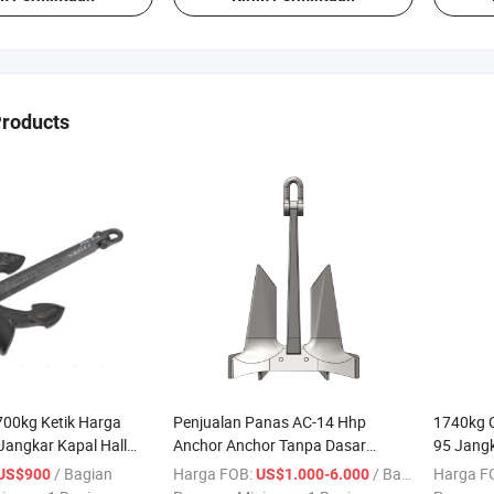
Products
00kg Ketik Harga
Penjualan Panas AC-14 Hhp
1740kg 
angkar Kapal Hall
Anchor Anchor Tanpa Dasar
95 Jangk
dengan Sertifikat
/ Bagian
Harga FOB:
/ Bagian
Harga F
US$900
US$1.000-6.000