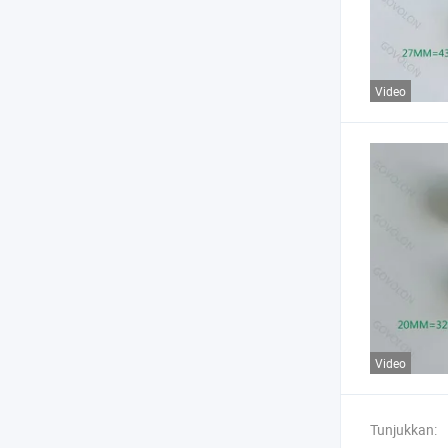
Video
Video
Tunjukkan: