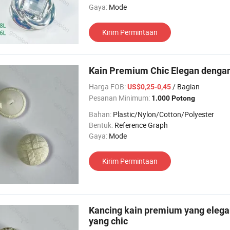
Gaya:
Mode
Kirim Permintaan
Kain Premium Chic Elegan dengan
Harga FOB:
/ Bagian
US$0,25-0,45
Pesanan Minimum:
1.000 Potong
Bahan:
Plastic/Nylon/Cotton/Polyester
Bentuk:
Reference Graph
Gaya:
Mode
Kirim Permintaan
Kancing kain premium yang elegan
yang chic