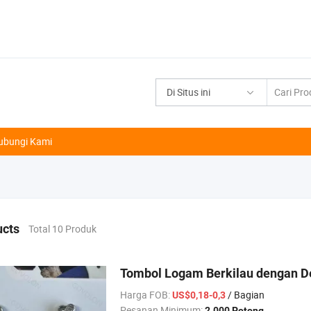
Di Situs ini
ubungi Kami
ucts
Total 10 Produk
Tombol Logam Berkilau dengan De
Harga FOB:
/ Bagian
US$0,18-0,3
Pesanan Minimum:
2.000 Potong