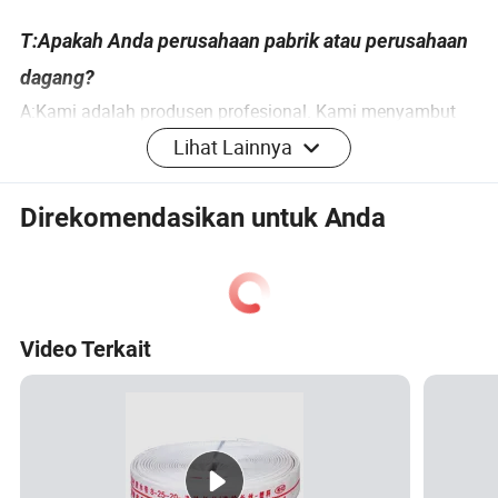
T:Apakah Anda perusahaan pabrik atau perusahaan
dagang?
A:Kami adalah produsen profesional. Kami menyambut
dengan hangat peralatan dari seluruh dunia untuk
Lihat Lainnya
mengunjungi pabrik kami dan bekerja sama dengan kami.
Direkomendasikan untuk Anda
T:apa kelebihan Anda?
A: Tim R&D independen, produksi profesional, dan
pelatihan tim penjualan menyediakan kapasitas produksi
berkelanjutan yang luar biasa. Gunakan bahan dan
Video Terkait
produksi terbaik untuk diproses. Tingkat cacat rendah.
T:apa PelPembayaran tersebut?
A: T/T, L/C dan D/P diterima