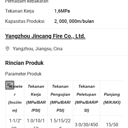
Pemadam kebakaran:
Tekanan Kerja:
1,6MPa
Kapasitas Produksi:
2, 000, 000m/bulan
Yangzhou Jincang Fire Co., Ltd.
Yangzhou, Jiangsu, Cina
Rincian Produk
Parameter Produk
Diamete
Tekanan
Tekanan
Tekanan
r
Kerja
Pengujian
Peletupan
Panjang
(Inci/m
(MPa/BAR
(MPa/BAR/
(MPa/BAR/P
(M/KAKI)
m)
/PSI)
PSI)
SI)
1-1/2"
1.0/10/1
1.5/15/22