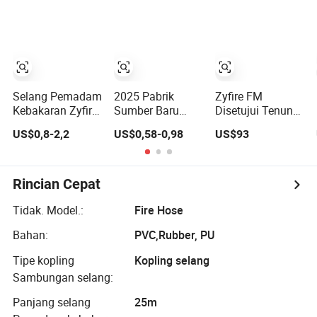
Sambungan BS
Selang Pemadam
2025 Pabrik
Zyfire FM
Kebakaran Zyfire
Sumber Baru
Disetujui Tenun
NBR Duraline
Benang Filamen
Twill Jaket
US$0,8-2,2
US$0,58-0,98
US$93
dengan BS6391
Poliester Jaket
Tunggal Pelapis
Persetujuan
Selang
EPDM 17 Bar 2.5
Kebakaran
Inci Selang
Kustom Harga
Kebakaran
Rincian Cepat
Superior Selang
Pemadam
Tidak. Model.:
Fire Hose
Kebakaran
Bahan:
PVC,Rubber, PU
Tipe kopling
Kopling selang
Sambungan selang:
Panjang selang
25m