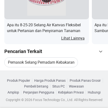
T:Dapatkah Anda mengirimkan contoh kepada kami
untuk menguji kualitas sebelum memesan?
J: Ya, kami dapat menyediakan satu sampel gratis meter,
Apa itu 8-25-20 Selang Air Kanvas Fleksibel
Apa itu
tapi muatan dan biaya-biaya lain dibayarkan oleh
untuk Pertanian dan Penyiraman Tanaman
Sambun
pelanggan.
Kebakar
Lihat Lainnya
T:Dapatkah Anda membuat barang dengan
Pencarian Terkait
spesifikasi khusus?
Pemasok Selang Pemadam Kebakaran
J: Pertama-tama, kita perlu mengetahui spesifikasi secara
rinci, dan kemudian kita perlu memeriksa departemen
Telusuri menurut Kategori
2 Selang Pemadam Kebakaran
teknologi kita. Kami akan memberi gecustomers yang
Produk Populer
Harga Produk Panas
Produk Panas Grosir
memberikan balasan sesegera mungkin.
Pembeli bintang
Situs PC
Wawasan
Beli Selang Pemadam Kebakaran
Amplop
Perjanjian Pengguna
Kebijakan Privasi
Hubungi
Copyright © 2026 Focus Technology Co., Ltd. All Rights Reserved
Pasokan Selang Pemadam Kebakaran