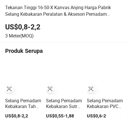
Tekanan Tinggi 16-50-X Kanvas Anjing Harga Pabrik
Selang Kebakaran Peralatan & Aksesori Pemadam
Kebakaran
US$0,8-2,2
3
Meter(MOQ)
Produk Serupa
Selang Pemadam
Selang Pemadam
Selang Pemadam
Kebakaran Tahan
Kebakaran Sutra
Kebakaran PVC
Lama yang
Tenacity Tinggi,
Karet Berkualitas
US$0,8-2,2
US$0,55-1,88
US$0,6-2
Dilapisi Karet
1.5"-2.5 Inci,
Tinggi
Nitril dengan
En14540/Med/RS/CCS