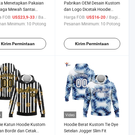
ta Menetapkan Pakaian
Pabrikan OEM Desain Kustom
raga Mewah Santai
dan Logo Dicetak Hoodie
m Sendiri Pakaian
Unisex
a FOB:
/ Bagian
Harga FOB:
/ Bagian
US$23,9-33
US$16-20
an Sweater Resleting
nan Minimum:
10 Potong
Pesanan Minimum:
10 Potong
a Olahraga Setelan
Kirim Permintaan
Kirim Permintaan
o
Video
ie Katun Hoodie Kustom
Hoodie Berat Kustom Tie Dye
n Bordir dan Cetak
Setelan Jogger Slim Fit