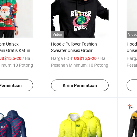
Video
Vide
om Unisex
Hoodie Pullover Fashion
Hood
ain Gratis Katun
Sweater Unisex Grosir
Unise
ang Pullover
Kustom 100% Hoodie Katun
Leng
/ Bagian
Harga FOB:
/ Bagian
Harg
US$15,5-20
US$15,5-20
Hoodi
nimum:
10 Potong
Pesanan Minimum:
10 Potong
Pesa
 Permintaan
Kirim Permintaan