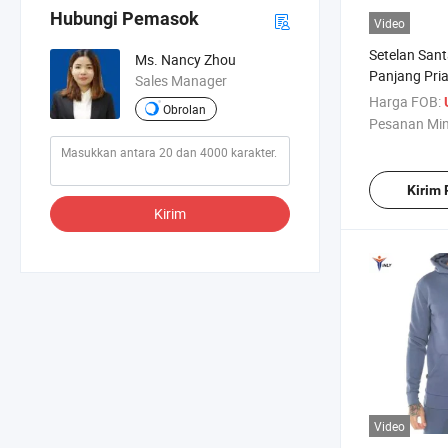
Hubungi Pemasok
Video
Setelan San
Ms. Nancy Zhou
Panjang Pri
Sales Manager
Thermal Ha
Harga FOB:
Obrolan
Kebugaran L
Pesanan Mi
Kustom Paka
Aktif Plain S
Kirim
Kirim
Video