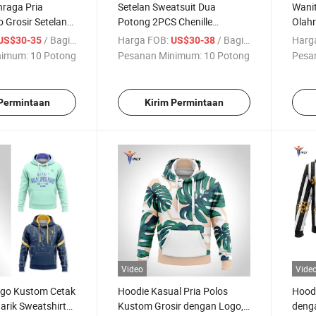
hraga Pria
Setelan Sweatsuit Dua
Wani
 Grosir Setelan
Potong 2PCS Chenille
Olah
n Set Jogger
Berkualitas Tinggi Grosir
Kusto
/ Bagian
Harga FOB:
/ Bagian
Harg
US$30-35
US$30-38
an Pria Sweater
Setelan Musim Dingin Pullover
Setel
nimum:
10 Potong
Pesanan Minimum:
10 Potong
Pesa
d
Hoodie Katun Kustom Logo
Celan
Setelan Olahraga Bernapas
 Permintaan
Kirim Permintaan
Video
Vide
go Kustom Cetak
Hoodie Kasual Pria Polos
Hood
tarik Sweatshirt
Kustom Grosir dengan Logo,
denga