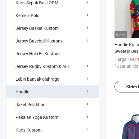
Kaos Sepak Bola ODM
Kemeja Polo
Jersey Basket Kustom
Video
Jersey Baseball Kustom
Hoodie Kust
Sweater Des
Jersey Hoki Es Kustom
Lengan Panj
Harga FOB:
Pesanan Mi
Jersey Rugby Kustom & AFL
Lebih banyak olahraga
Kirim
Hoodie
Jaket Pelatihan
Pakaian Yoga Kustom
Kaos Kustom