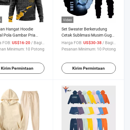
o
Video
ian Hangat Hoodie
Set Sweater Berkerudung
l Pola Gambar Pria
Cetak Sublimasi Musim Gugur
an Saku Serut Kustom
Musim Dingin 3D Pakaian
a FOB:
/ Bagian
Harga FOB:
/ Bagian
US$16-20
US$30-38
Olahraga Pria Setelan
nan Minimum:
10 Potong
Pesanan Minimum:
10 Potong
Olahraga Lengan Panjang
Pakaian Pria Setelan
Kirim Permintaan
Kirim Permintaan