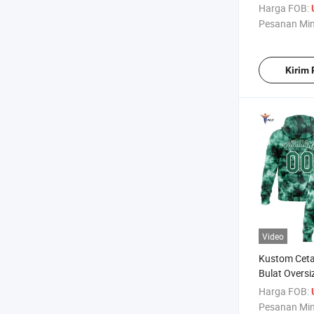
Pria Hoodie
Harga FOB:
Pesanan Mi
Kirim
Video
Kustom Ceta
Bulat Oversi
Olahraga Ho
Harga FOB:
Pesanan Mi