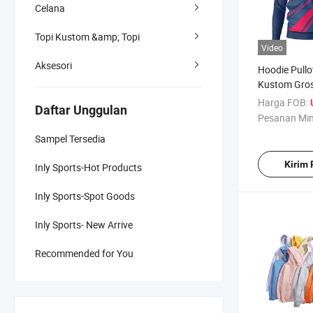
Celana
Topi Kustom &amp; Topi
Video
Aksesori
Hoodie Pullo
Kustom Gros
Katun Lenga
Harga FOB:
Daftar Unggulan
Pesanan Mi
Sampel Tersedia
Kirim
Inly Sports-Hot Products
Inly Sports-Spot Goods
Inly Sports- New Arrive
Recommended for You