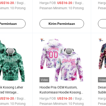
Sweater Wanita Kustom
Subli
/ Bagian
Harga FOB:
/ Bagian
Harg
US$16-20
US$16-20
nimum:
10 Potong
Pesanan Minimum:
10 Potong
Pesa
 Permintaan
Kirim Permintaan
Video
Vide
k Kosong Leher
Hoodie Pria OEM Kustom,
Desa
zed Vintage
Kustomisasi Hoodie Kosong
Subli
odie
Fashion Oversized dengan
Sweat
/ Bagian
Harga FOB:
/ Bagian
Harg
US$16-20
US$16-20
Cetakan dan Bordir Logo
nimum:
10 Potong
Pesanan Minimum:
10 Potong
Pesa