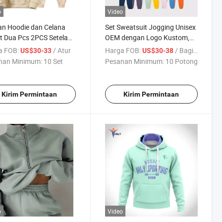
o
Video
an Hoodie dan Celana
Set Sweatsuit Jogging Unisex
 Dua Pcs 2PCS Setelan
OEM dengan Logo Kustom,
suit Unisex Santai
Celana Jogger dan Hoodie,
a FOB:
/ Atur
Harga FOB:
/ Bagian
US$30-33
US$30-38
suit Latihan Jogging
Set Pakaian Olahraga,
nan Minimum:
10 Set
Pesanan Minimum:
10 Potong
an Olahraga Solid Sweat
Tracksuit Polos
Kirim Permintaan
Kirim Permintaan
o
Video