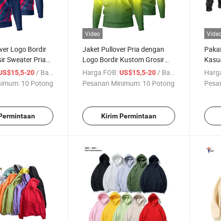
Video
Vide
ver Logo Bordir
Jaket Pullover Pria dengan
Paka
ir Sweater Pria
Logo Bordir Kustom Grosir
Kasua
n Panjang
Gaya Santai Desainer
deng
/ Bagian
Harga FOB:
/ Bagian
Harg
US$15,5-20
US$15,5-20
Sweatshirt 350-500 GSM
nimum:
10 Potong
Pesanan Minimum:
10 Potong
Pesa
Hoodie Polos
 Permintaan
Kirim Permintaan