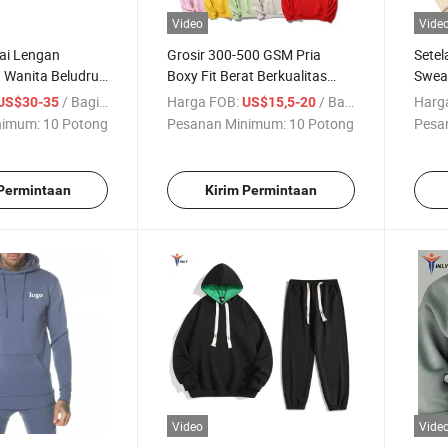
Video
Vide
tai Lengan
Grosir 300-500 GSM Pria
Setel
a Wanita Beludru
Boxy Fit Berat Berkualitas
Sweat
ngat Lembut
Tinggi Hoodie Santai
Track
/ Bagian
Harga FOB:
/ Bagian
Harg
US$30-35
US$15,5-20
ari Jogging Logo
Sweatshirt Kustom Katun
Track
nimum:
10 Potong
Pesanan Minimum:
10 Potong
Pesa
ian Olahraga
Polos Pullover Hoodie
Pakai
etelan Tracksuit
Suit
 Permintaan
Kirim Permintaan
Video
Vide