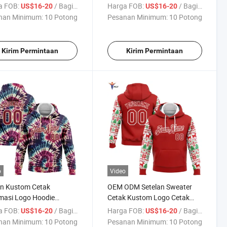
masi Logo
a FOB:
/ Bagian
Harga FOB:
/ Bagian
US$16-20
US$16-20
nan Minimum:
10 Potong
Pesanan Minimum:
10 Potong
Kirim Permintaan
Kirim Permintaan
o
Video
in Kustom Cetak
OEM ODM Setelan Sweater
masi Logo Hoodie
Cetak Kustom Logo Cetak
er Pria Ukuran Besar
Hoodie Pullover Seragam
a FOB:
/ Bagian
Harga FOB:
/ Bagian
US$16-20
US$16-20
Kelas
nan Minimum:
10 Potong
Pesanan Minimum:
10 Potong