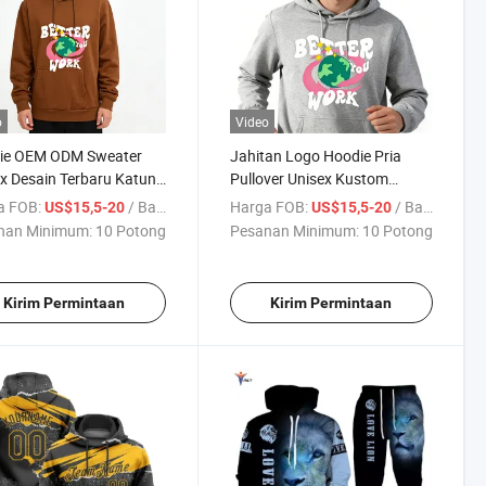
o
Video
ie OEM ODM Sweater
Jahitan Logo Hoodie Pria
x Desain Terbaru Katun
Pullover Unisex Kustom
an Panjang Tahan Angin
Streetwear Lengan Panjang
a FOB:
/ Bagian
Harga FOB:
/ Bagian
US$15,5-20
US$15,5-20
e Pria
Hoodie Sweatshirt
nan Minimum:
10 Potong
Pesanan Minimum:
10 Potong
Kirim Permintaan
Kirim Permintaan