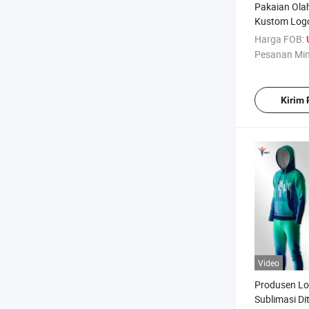
Pakaian Ola
Kustom Logo
Musim Dingi
Harga FOB:
Fleece Setel
Pesanan Mi
Pullover Soli
Kirim
Video
Produsen Lo
Sublimasi Di