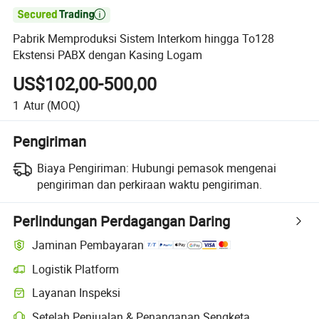

Pabrik Memproduksi Sistem Interkom hingga To128
Ekstensi PABX dengan Kasing Logam
US$102,00-500,00
1
Atur
(MOQ)
Pengiriman
Biaya Pengiriman:
Hubungi pemasok mengenai
pengiriman dan perkiraan waktu pengiriman.
Perlindungan Perdagangan Daring
Jaminan Pembayaran
Logistik Platform
Pelacakan pengiriman yang lebih jelas dengan logistik yang didukung
Layanan Inspeksi
Pemeriksaan pra-pengiriman opsional untuk pemeriksaan kualitas da
Setelah Penjualan & Penanganan Sengketa