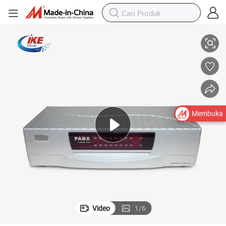
gan Kasing Logam
Pabrik Memproduksi Sistem Interkom hingga To128 Ekstensi PABX den
Membuka
Video
1
/
6