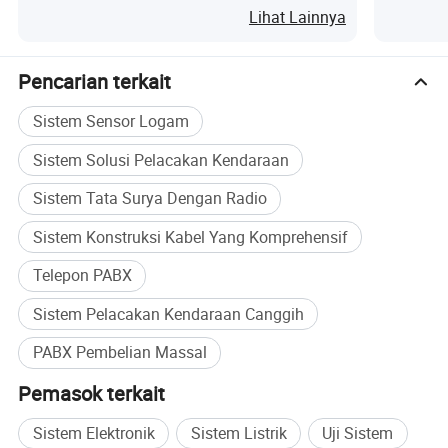
Garis Ko
Lihat Lainnya
resistan pada produk akhir dan, ( Quality). Produk jadi
harus memiliki uji penuaan yang ketat dan menyeluruh
selama 48 jam sebelum pengiriman, untuk memastikan
Pencarian terkait
pengiriman yang tidak berkaitan dengan masalah.
Sistem Sensor Logam
Garansi Garansi & Layanan purna jual: Dua tahun
Sistem Solusi Pelacakan Kendaraan
setelah penjualan Serives
Sistem Tata Surya Dengan Radio
1. Pemasangan
Sistem Konstruksi Kabel Yang Komprehensif
terutama dengan memasukkan gambar pemasangan
untuk membantu pemasangan. Jika perlu, teknisi dapat
Telepon PABX
dikirim untuk membantu di lokasi.
Sistem Pelacakan Kendaraan Canggih
2. Pengaturan kerja
PABX Pembelian Massal
, pengaturan yang diperlukan akan diselesaikan sebelum
pengiriman. Meskipun masalah lain biasanya diatasi oleh
Pemasok terkait
bantuan jarak jauh (TeamViewer atau QQ)
Sistem Elektronik
Sistem Listrik
Uji Sistem