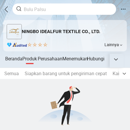
NINGBO IDEALFUR TEXTILE CO., LTD.
Lainnya
Beranda
Produk
Perusahaan
Menemukan
Hubungi
Semua
Siapkan barang untuk pengiriman cepat
Kain Fa