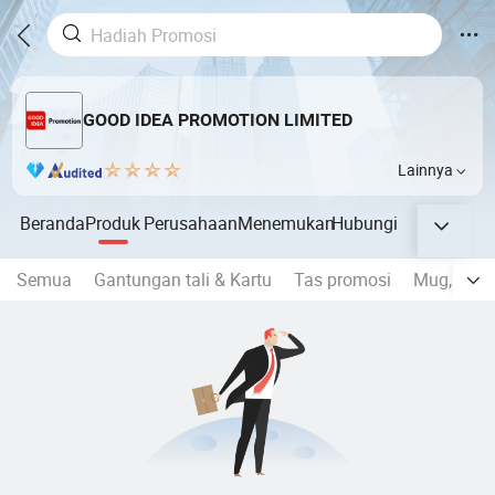
GOOD IDEA PROMOTION LIMITED
Lainnya
Beranda
Produk
Perusahaan
Menemukan
Hubungi
Semua
Gantungan tali & Kartu
Tas promosi
Mug, botol