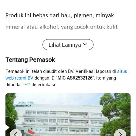
Produk ini bebas dari bau, pigmen, minyak
mineral atau alkohol, yang cocok untuk kulit
sensitif.
Lihat Lainnya
Tentang Pemasok
Nama Produk
OEM Private label hyaluronic acid anti aging serum
Spesifikasi
20 bola/kotak
Pemasok ini telah diaudit oleh BV. Verifikasi laporan di
situs
web resmi BV
dengan ID "
MIC-ASR2532126
". Item yang
OEM&ODM
Tersedia
ditandai "
" disertifikasi.
Ketentuan Pembayaran
T/T, Western Union, LC, DP
Waktu pengiriman
Sekitar 1 hari setelah pembayaran
Komponen
100% asam Pure Hyaluronic
MOQ
100 kotak