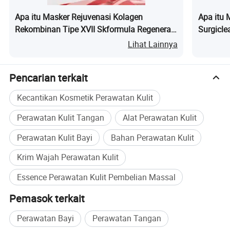
praktik manufaktur yang bagus berupa obat, 2010,
Medical device direktif (MD3/42/EEC ), sesuai dengan
Profil Perusahaan
Apa itu Masker Rejuvenasi Kolagen
Apa itu 
tujuan kualitas, data ini, analisa tindakan pencegahan
Rekombinan Tipe XVII Skformula Regenerasi
Surgicle
dan manajemen perbaikan, untuk memenuhi kebutuhan
Kulit
Lihat Lainnya
akan sistem manajemen yang kesesuaian dan efisiensi
yang berkelanjutan.
Pencarian terkait
Inovasi Teknologi
Kecantikan Kosmetik Perawatan Kulit
Koesion dari kekuatan teknologi yang meningkatkan daya
saing utama
Perawatan Kulit Tangan
Alat Perawatan Kulit
perusahaan telah senantiasa ditekankan pada
Perawatan Kulit Bayi
Bahan Perawatan Kulit
penelusuran dan pengembangan produk, investasi
Krim Wajah Perawatan Kulit
tahunan 10% dari penjualan untuk pembangunan pusat
R&D, Pengembangan produk baru dan pengenalan
Essence Perawatan Kulit Pembelian Massal
terhadap peralatan di muka.R&D center ini dilengkapi
dengan ruang pembersihan di kelas 10000(termasuk
Pemasok terkait
Kelas 100) lebih dari 200m², dan telah memperoleh
beberapa teknologi patent.
Perawatan Bayi
Perawatan Tangan