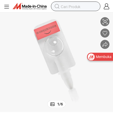
nsitif Baru
Revitalizer Pencerah Skformula Anti Penuaan Essence Perawatan Kulit Se
Membuka
1
/
6