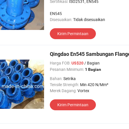
Sertifikasi:
ISO2531, EN545
EN545
Disesuaikan:
Tidak disesuaikan
Kirim Permintaan
Qingdao En545 Sambungan Flang
Harga FOB:
/ Bagian
US$20
Pesanan Minimum:
1 Bagian
Bahan:
Setrika
Tensile Strength:
Min 420 N/Mm²
Merek Dagang:
Vortex
Kirim Permintaan