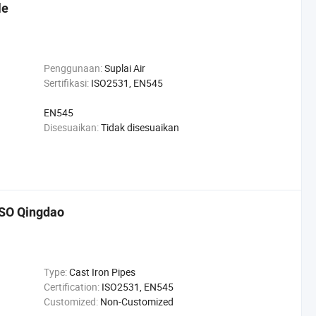
le
Penggunaan:
Suplai Air
Sertifikasi:
ISO2531, EN545
EN545
Disesuaikan:
Tidak disesuaikan
ISO Qingdao
Type:
Cast Iron Pipes
Certification:
ISO2531, EN545
Customized:
Non-Customized