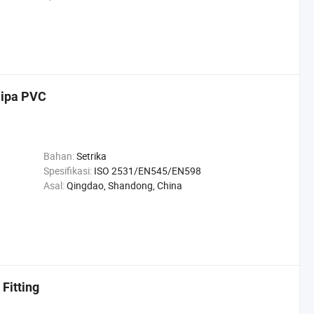
 Pipa PVC
Bahan:
Setrika
Spesifikasi:
ISO 2531/EN545/EN598
Asal:
Qingdao, Shandong, China
Fitting