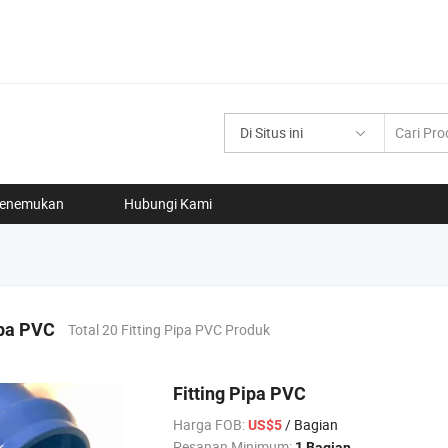
Di Situs ini
enemukan
Hubungi Kami
ipa PVC
Total 20 Fitting Pipa PVC Produk
Fitting Pipa PVC
Harga FOB:
/ Bagian
US$5
Pesanan Minimum:
1 Bagian