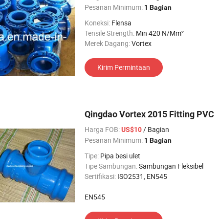
Pesanan Minimum:
1 Bagian
Koneksi:
Flensa
Tensile Strength:
Min 420 N/Mm²
Merek Dagang:
Vortex
Kirim Permintaan
Qingdao Vortex 2015 Fitting PVC
Harga FOB:
/ Bagian
US$10
Pesanan Minimum:
1 Bagian
Tipe:
Pipa besi ulet
Tipe Sambungan:
Sambungan Fleksibel
Sertifikasi:
ISO2531, EN545
EN545