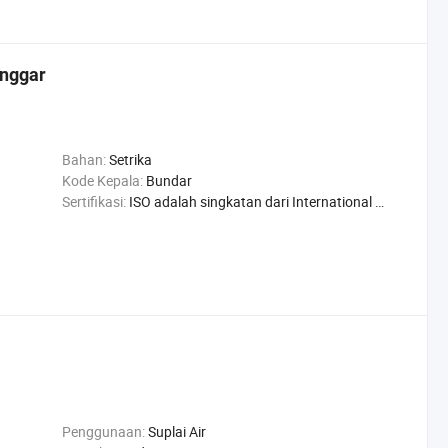
onggar
Bahan:
Setrika
Kode Kepala:
Bundar
Sertifikasi:
ISO adalah singkatan dari International Organization for Standardization., API, CE
Penggunaan:
Suplai Air