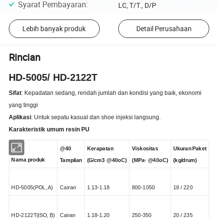
Syarat Pembayaran
:
LC, T/T., D/P
Lebih banyak produk
Detail Perusahaan
Rincian
HD-5005/ HD-2122T
Sifat
: Kepadatan sedang, rendah jumlah dan kondisi yang baik, ekonomi
yang tinggi
Aplikasi
: Untuk sepatu kasual dan shoe injeksi langsung.
Karakteristik umum resin PU
@40
Kerapatan
Viskositas
Ukuran Paket
Nama
produk
Tampilan
(G/cm3
@40oC
)
(MPa·
@40oC
)
(kg/drum
)
HD-5005
(
POL,
A
)
Cairan
1.13
-1.18
800-1050
18 / 220
HD-
2122T
(
ISO,
B
)
Cairan
1.18
-1.20
250-350
20 / 235