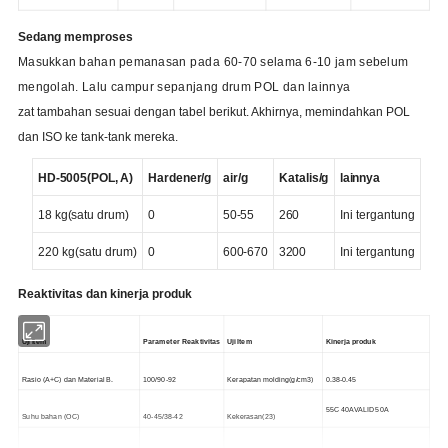
Sedang memproses
Masukkan
bahan pemanasan
pada
60-70
selama
6-10
jam
sebelum
mengolah.
Lalu
campur
sepanjang drum
POL
dan
lainnya
zat tambahan sesuai dengan tabel berikut. Akhirnya, memindahkan POL
dan ISO ke tank-tank mereka.
HD-5005(POL,
A)
Hardener/g
air/g
Katalis/g
lainnya
18
kg
(
satu drum
)
0
50-55
260
Ini tergantung
220 kg
(
satu drum
)
0
600-670
3200
Ini tergantung
Reaktivitas dan kinerja produk
Uji
Item
Parameter Reaktivitas
Uji
Item
Kinerja produk
Rasio (A+C) dan Material B.
100
/
90-92
Kerapatan molding(g/cm3
)
0.38-0.45
55C 40A
VALID
50A
Suhu bahan (
OC
)
40-45/
38-42
Kekerasan
(
23
)