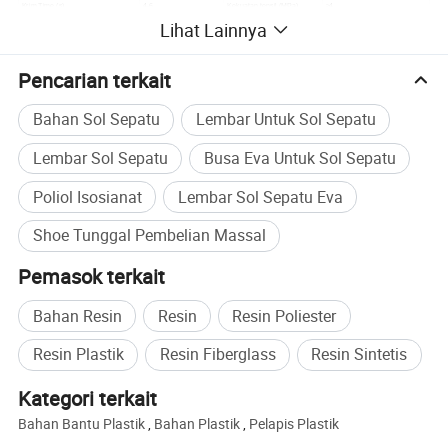
Krim Time (s)
4-6
Kekuatan tensil
(
MPa)
≥
4
Lihat Lainnya
Akhir waktu kenaikan (dtk)
15-25
Naskh
(penghapusan) (
%
)
≥
350
Pencarian terkait
Kerapatan kenaikan bebas (g/cm3
)
0.25
-0.28
Kekuatan sobek
(
kN/m
)
≥
13
4
Bahan Sol Sepatu
Lembar Untuk Sol Sepatu
Suhu mold logam (
OC
)
45-55
Resistan tekukan
(
23
)
40000 kali tidak ada keretakan
DIN
Lembar Sol Sepatu
Busa Eva Untuk Sol Sepatu
Demold
time(MIN)
2-
2.5
≤
450
Resistansi abrasi DIN(mm3)
Poliol Isosianat
Lembar Sol Sepatu Eva
Rasio berdasarkan nilai terbaik bervariasi tergantung tipe dan jumlah zat
tambahan Cat.
Shoe Tunggal Pembelian Massal
Densitas busa bebas bervariasi menurut variasi musiman (suhu,
kelembapan)
Pemasok terkait
Data yang tercantum di atas hanya untuk referensi. Data detail harus
Bahan Resin
Resin
Resin Poliester
diterapkan pada operasi praktis. Hubungi kami jika properti fisik lainnya
penting.
Resin Plastik
Resin Fiberglass
Resin Sintetis
Kategori terkait
Bahan Bantu Plastik
,
Bahan Plastik
,
Pelapis Plastik