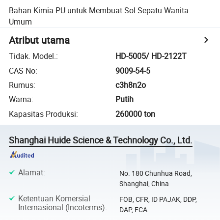
Bahan Kimia PU untuk Membuat Sol Sepatu Wanita
Umum
Atribut utama
Tidak. Model.
:
HD-5005/ HD-2122T
CAS No
:
9009-54-5
Rumus
:
c3h8n2o
Warna
:
Putih
Kapasitas Produksi
:
260000 ton
Shanghai Huide Science & Technology Co., Ltd.
Alamat
:
No. 180 Chunhua Road,
Shanghai, China
Ketentuan Komersial
FOB, CFR, ID PAJAK, DDP,
Internasional (Incoterms)
:
DAP, FCA