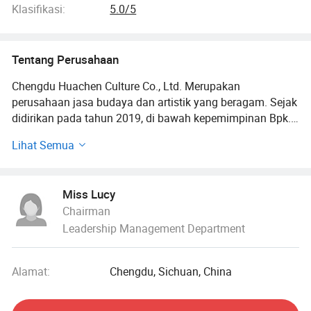
Giclee, Lukisan Kanvas
Klasifikasi:
5.0/5
Tentang Perusahaan
Chengdu Huachen Culture Co., Ltd. Merupakan
perusahaan jasa budaya dan artistik yang beragam. Sejak
didirikan pada tahun 2019, di bawah kepemimpinan Bpk.
Chen Xianging, telah berkembang menjadi sebuah
Lihat Semua
lembaga budaya dan artistik yang melibatkan lebih
banyak lapangan.
Miss Lucy
Perusahaan tersebut memiliki Huachen Gallery, Chen
Chairman
Xianging Studio, dan Huachen Hestetis Museum, dan
Leadership Management Department
selalu memfokuskan diri pada pasar seni tingkat
menengah ke atas. Lingkup bisnis Huachen mencakup:
Seni bunga mikro, cetakan kaligrafi, dan seni lukis yang
Alamat:
Chengdu, Sichuan, China
disesuaikan, seni scanning dan reproduksi, produksi
thanggika, desain dan produksi lukisan dekoratif,
perencanaan dan tata letak pameran, pengambilan