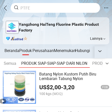
Yangzhong HaiTeng Fluorine Plastic Product
Factory
Lainnya
Beranda
Produk
Perusahaan
Menemukan
Hubungi
Semua
PRODUK SIAP-SIAP-SIAP DARI NILON
PRODUK SI
Batang Nylon Kustom Putih Biru
Lembaran Tabung Nylon
US$
2,00
-
3,20
FOB
100 kgs
(MOQ)