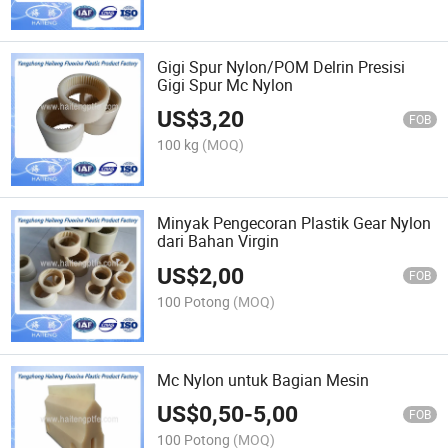
Gigi Spur Nylon/POM Delrin Presisi
Gigi Spur Mc Nylon
US$
3,20
FOB
100 kg
(MOQ)
Minyak Pengecoran Plastik Gear Nylon
dari Bahan Virgin
US$
2,00
FOB
100 Potong
(MOQ)
Mc Nylon untuk Bagian Mesin
US$
0,50
-
5,00
FOB
100 Potong
(MOQ)