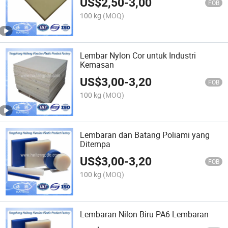
US$
2,50
-
3,00
FOB
100 kg
(MOQ)
Lembar Nylon Cor untuk Industri
Kemasan
US$
3,00
-
3,20
FOB
100 kg
(MOQ)
Lembaran dan Batang Poliami yang
Ditempa
US$
3,00
-
3,20
FOB
100 kg
(MOQ)
Lembaran Nilon Biru PA6 Lembaran