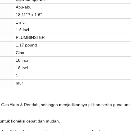
Abu-abu
18.11"P x 1.6"
1 inci
1.6 inci
PLUMBINSTER
1.17 pound
Cina
18 inci
18 inci
1
mur
 Gas Alam & Rendah, sehingga menjadikannya pilihan serba guna unt
 untuk koneksi cepat dan mudah.