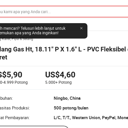
h mencari? Telusuri lebih lanjut untuk
mukan apa yang Anda inginkan!
 Karet, Pipa & Selang
lang Gas Ht, 18.11" P X 1.6" L - PVC Fleksibel
ret
S$5,90
US$4,60
00-4.999
Potong
5.000+
Potong
abuhan:
Ningbo, China
sitas Produksi:
500 potong/bulan
rat Pembayaran:
L/C, T/T., Western Union, PayPal, Mon