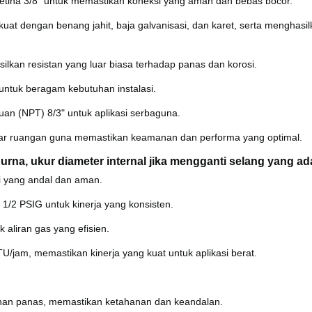
betina 3/8" untuk memastikan koneksi yang aman dan bebas bocor.
uat dengan benang jahit, baja galvanisasi, dan karet, serta menghasi
silkan resistan yang luar biasa terhadap panas dan korosi.
 untuk beragam kebutuhan instalasi.
an (NPT) 8/3" untuk aplikasi serbaguna.
uar ruangan guna memastikan keamanan dan performa yang optimal.
rna, ukur diameter internal jika mengganti selang yang ad
i yang andal dan aman.
1/2 PSIG untuk kinerja yang konsisten.
 aliran gas yang efisien.
am, memastikan kinerja yang kuat untuk aplikasi berat.
ahan panas, memastikan ketahanan dan keandalan.