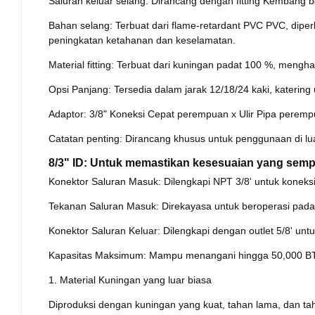
Saluran keluar selang: Dirancang dengan fitting Kembang 
Bahan selang: Terbuat dari flame-retardant PVC PVC, diperk
peningkatan ketahanan dan keselamatan.
Material fitting: Terbuat dari kuningan padat 100 %, mengha
Opsi Panjang: Tersedia dalam jarak 12/18/24 kaki, katering
Adaptor: 3/8" Koneksi Cepat perempuan x Ulir Pipa perempu
Catatan penting: Dirancang khusus untuk penggunaan di l
8/3" ID: Untuk memastikan kesesuaian yang sempu
Konektor Saluran Masuk: Dilengkapi NPT 3/8' untuk koneks
Tekanan Saluran Masuk: Direkayasa untuk beroperasi pada 
Konektor Saluran Keluar: Dilengkapi dengan outlet 5/8' untuk
Kapasitas Maksimum: Mampu menangani hingga 50,000 BTU/j
1. Material Kuningan yang luar biasa
Diproduksi dengan kuningan yang kuat, tahan lama, dan t