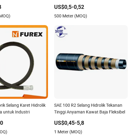
100r2at
8
US$0,5-0,52
(MOQ)
500 Meter (MOQ)
ik Selang Karet Hidrolik
SAE 100 R2 Selang Hidrolik Tekanan
 untuk Industri
Tinggi Anyaman Kawat Baja Fleksibel
10
US$0,45-5,8
MOQ)
1 Meter (MOQ)