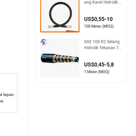
ang Karet Hidrolik A
nyaman Baja untuk
Industri
US$0,55-10
100 Meter (MOQ)
SAE 100 R2 Selang
Hidrolik Tekanan Tin
ggi Anyaman Kawa
t Baja Fleksibel
US$0,45-5,8
1 Meter (MOQ)
t lepas
na