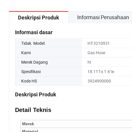
Informasi Perusahaan
Deskripsi Produk
Informasi dasar
Tidak. Model.
HT-3210931
Kami
Gas Hose
Merek Dagang
ht
Spesifikasi
18.11"l x 1.6"w
Kode HS
3924900000
Deskripsi Produk
Detail Teknis
Merek
Material