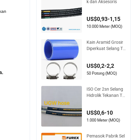
k dan Aksesoris
lkan
US$0,93-1,15
10.000 Meter (MOQ)
Kain Aramid Grosir
Diperkuat Selang Tu
rbo Silikon Lurus, Pi
pa Coupler Silikon M
US$0,2-2,2
obil Universal Produ
a.
sen Kustom
50 Potong (MOQ)
ISO Cer 2sn Selang
Hidrolik Tekanan Tin
ggi Tahan Panas
US$0,6-10
1.000 Meter (MOQ)
Pemasok Pabrik Sel