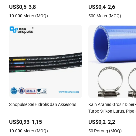
En853 1sn
US$0,5-3,8
US$0,4-2,6
10.000 Meter (MOQ)
500 Meter (MOQ)
Sinopulse Sel Hidrolik dan Aksesoris
Kain Aramid Grosir Diper
Turbo Silikon Lurus, Pipa
Silikon Mobil Universal P
US$0,93-1,15
US$0,2-2,2
Kustom
10.000 Meter (MOQ)
50 Potong (MOQ)