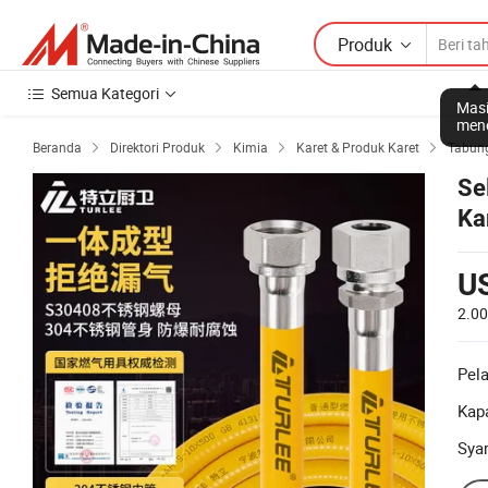
Produk
Semua Kategori
Masi
mene
Beranda
Direktori Produk
Kimia
Karet & Produk Karet
Tabung




Se
Ka
U
2.0
Pel
Kapa
Sya