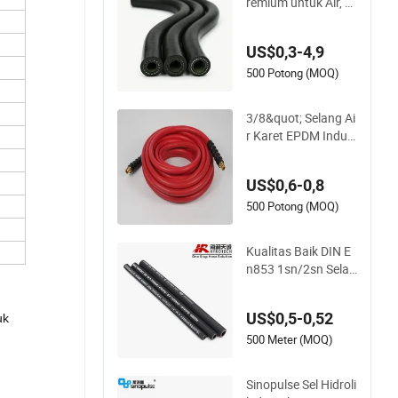
remium untuk Air, U
dara, Minyak, dan B
ahan Bakar
US$0,3-4,9
500 Potong (MOQ)
3/8&quot; Selang Ai
r Karet EPDM Indus
tri yang Ditekan unt
uk Alat Pneumatik
US$0,6-0,8
500 Potong (MOQ)
Kualitas Baik DIN E
n853 1sn/2sn Selan
g Hidrolik SAE 100r
1at/SAE 100r2at
US$0,5-0,52
uk
500 Meter (MOQ)
Sinopulse Sel Hidroli