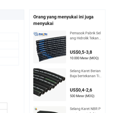
Orang yang menyukai ini juga
menyukai
Pemasok Pabrik Sel
ang Hidrolik Tekana
n Tinggi Kustom SA
E100 R1at / En853
US$0,5-3,8
1sn
10.000 Meter (MOQ)
Selang Karet Berian
Baja bertekanan Tin
ggi dengan SAE 100
R1 R2
US$0,4-2,6
500 Meter (MOQ)
Selang Karet NBR P