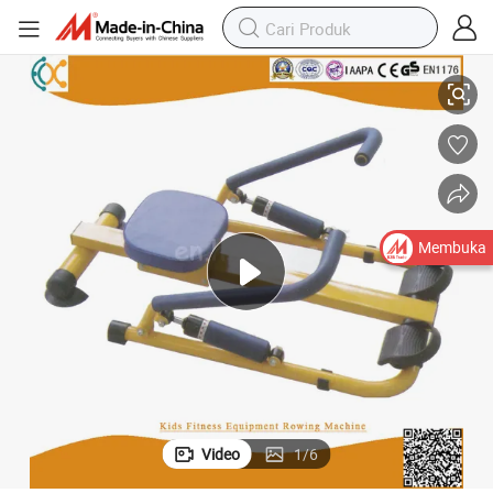
Peralatan Kebugaran Anak Mesin Dayung
Membuka
Video
1
/
6