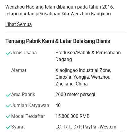
Wenzhou Haoiang telah dibangun pada tahun 2016,
tetapi mantan perusahaan kita Wenzhou Kangxibo
Entertainment facts Co., Ltd telah didirikan pada tahun
Lihat Semua
2005. Kami adalah salah satu perusahaan terintegrasi
terkemuka dalam bidang riset, desain, manufaktur,
penjualan, instalasi, dan penyajian peralatan bermain.
Tentang Pabrik Kami & Latar Belakang Bisnis
Kami telah mendirikan pusat pengembangan, pusat
Jenis Usaha
Produsen/Pabrik & Perusahaan
pembuatan CAD, pusat pengujian kualitas dan
Dagang
departemen penjualan. Kami percaya bahwa pengalaman
kami dalam memproduksi peralatan lapangan akan
Alamat
Xiaojingao Industrial Zone,
memberi kami hak atas kepercayaan diri Anda. Jadi, kami
Qiaoxia, Yongjia, Wenzhou,
ingin memiliki kesempatan untuk menunjukkan
Zhejiang, China
kemampuan kami dalam memberikan produk berkualitas
Area Pabrik
2600 meter persegi
tinggi dan kebaruan.
Jumlah Karyawan
40
Kami berharap untuk terlibat dalam hubungan bisnis
dengan Anda. Jika ada pertanyaan, Anda dapat
Modal Terdaftar
15,800,000 RMB
menghubungi kami kapan saja.
Syarat
LC, T/T., D/P, PayPal, Western
Produk