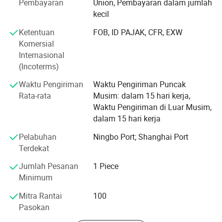
Pembayaran
Union, Pembayaran dalam jumlah
kecil
bermain luar ruang, taman bermain plastik, furnitur, taman
bermain dalam ruangan, taman bermain petualangan luar
Ketentuan
FOB, ID PAJAK, CFR, EXW
ruangan, Ball Kolam, Gedung TK
Komersial
Internasional
Aplikasi Produk
(Incoterms)
, Prasekolah, Sekolah, Taman Hiburan, persegi,
Waktu Pengiriman
Waktu Pengiriman Puncak
Supermarket, taman bermain dalam ruangan, halaman
Rata-rata
Musim: dalam 15 hari kerja,
belakang, keluarga, pusat layanan bayi
Waktu Pengiriman di Luar Musim,
dalam 15 hari kerja
Sertifikat
Pelabuhan
Ningbo Port; Shanghai Port
ISO9001: 2008, GB/T28001-2001, CE,
Terdekat
MENGAPA MEMILIH HAO XIANG?
Pasar Produksi SGS
Jumlah Pesanan
1 Piece
1. Pabrik ini menarik pelanggan dari
lebih dari
Minimum
Produk kami menjual lebih dari 80 negara di seluruh dunia
120 negara
. Dan pelanggan sering membeli dan bisnis
seperti Eropa, Amerika Utara, Timur Tengah, Asia
mereka mulai berkembang sejak mereka melakukan
Mitra Rantai
100
Tenggara dan Afrika dan lain-lain
Pasokan
pemesanan dengan Haoxiang.