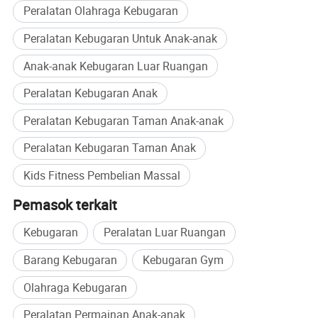
8. Teknisi kami mengunjungi berbagai negara untuk
Peralatan Olahraga Kebugaran
membantu pelanggan memecahkan masalah di kota
Peralatan Kebugaran Untuk Anak-anak
permainan mereka.
Anak-anak Kebugaran Luar Ruangan
Peralatan Kebugaran Anak
Produk terkait
Peralatan Kebugaran Taman Anak-anak
Peralatan Kebugaran Taman Anak
Kids Fitness Pembelian Massal
Pemasok terkait
Kebugaran
Peralatan Luar Ruangan
Barang Kebugaran
Kebugaran Gym
Olahraga Kebugaran
Peralatan Permainan Anak-anak