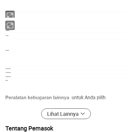
Deskripsi Produk
Garansi
Warna
Sertifikat
Fungsi
Material
Keuntungan
Pembayaran
Penggunaan
MOQ
untuk Anda pilih
Peralatan kebugaran lainnya
Lihat Lainnya
Tentang Pemasok