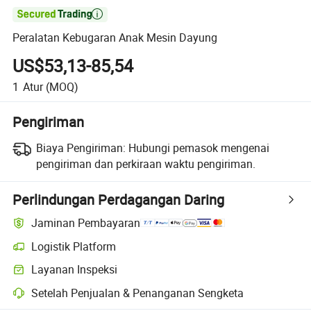

Peralatan Kebugaran Anak Mesin Dayung
US$53,13-85,54
1
Atur
(MOQ)
Pengiriman
Biaya Pengiriman:
Hubungi pemasok mengenai
pengiriman dan perkiraan waktu pengiriman.
Perlindungan Perdagangan Daring
Jaminan Pembayaran
Logistik Platform
Pelacakan pengiriman yang lebih jelas dengan logistik yang didukung
Layanan Inspeksi
Pemeriksaan pra-pengiriman opsional untuk pemeriksaan kualitas da
Setelah Penjualan & Penanganan Sengketa
Penyelesaian sengketa yang dibantu platform, termasuk pengembalia