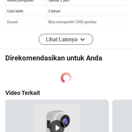
Waktu pengisian
Sekitar 2 jam
Usia lebih
3 tahun
Durasi
Bisa mengambil 1500 gambar
Lihat Lainnya
Foto detail
Kemasan & Pengiriman
Direkomendasikan untuk Anda
Unit Penjualan:
Item tunggal
Ukuran paket tunggal:
14X14X6 cm
Video Terkait
Bobot kotor tunggal:
0.500 kg
Profil Perusahaan
Mengapa memilih Kami