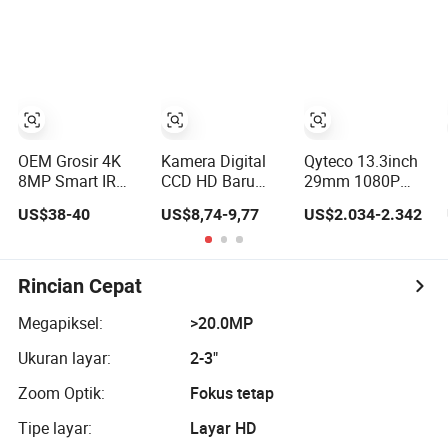
HD Nirkabel
Otomatis
Pengawasan
Pengawasan
Keamanan
Multi Sensor
Kamera dengan
Penglihatan
Malam Kit
Kamera Poe
Tanpa WiFi 4G
Solar PTZ
OEM Grosir 4K
Kamera Digital
Qyteco 13.3inch
Hikvision Dahua
8MP Smart IR
CCD HD Baru
29mm 1080P
Kecil Mini Bullet
Perangkat
150° Sudut Lebar
US$38-40
US$8,74-9,77
US$2.034-2.342
Jaringan IP
Fotografi Lensa
6.8mm Kabel
Hikvision Dahua
Ganda Untuk
512Hz Sonde
NVR Sistem
Penggunaan
Kepala Kamera
Keamanan
Siswa Anak-anak
Penyeimbang
Rincian Cepat
Pengawasan
Sendiri Sistem
Rumah Drone
Inspeksi Industri
Megapiksel:
>20.0MP
Video Digital
Pipa Kamera
Ukuran layar:
2-3"
Kartu SD Kamera
Digital CCTV
CCTV
Zoom Optik:
Fokus tetap
Tipe layar:
Layar HD