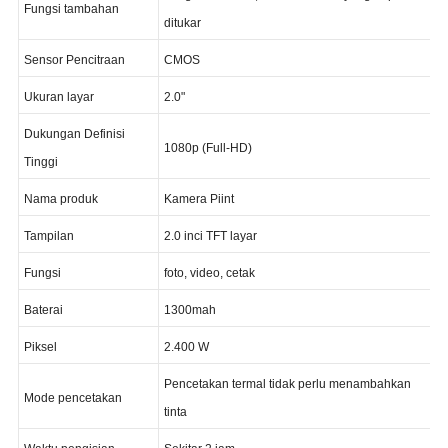
Fungsi merekam, Kamera Lensa yang dapat
Fungsi tambahan
ditukar
Sensor Pencitraan
CMOS
Ukuran layar
2.0"
Dukungan Definisi
1080p (Full-HD)
Tinggi
Nama produk
Kamera Piint
Tampilan
2.0 inci TFT layar
Fungsi
foto, video, cetak
Baterai
1300mah
Piksel
2.400 W
Pencetakan termal tidak perlu menambahkan
Mode pencetakan
tinta