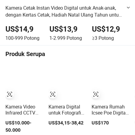
Kamera Cetak Instan Video Digital untuk Anak-anak,
dengan Kertas Cetak, Hadiah Natal Ulang Tahun untuk
Gadis dan Anak Laki-laki
US$14,9
US$13,9
US$12,9
100-999
Potong
1-2.999
Potong
≥3
Potong
Produk Serupa
Kamera Video
Kamera Digital
Kamera Rumah
Infrared CCTV
untuk Fotografi
Icsee Poe Digital
Imager Termal
Kamera Point
Video Tahan Air
US$10.000-
US$34,15-38,42
US$170
Digital Malam
and Shoot Digital
Luar Ruangan
50.000
Hari Jarak Jauh
dengan Fokus
CCTV