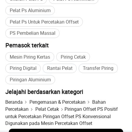
Pelat Ps Aluminium
Pelat Ps Untuk Percetakan Offset
PS Pembelian Massal
Pemasok terkait
Mesin Piring Kertas
Piring Cetak
Piring Digital
Rantai Pelat
Transfer Piring
Piringan Aluminium
Keunggulan pelat PS aluminium positif kami
Jelajahi berdasarkan kategori
1.
Bekerjalah dengan
lampu kuning.
Beranda
Pengemasan & Percetakan
Bahan
2.
Sensitivitas yang cepat,
kinerja yang stabil,
Percetakan
Pelat Cetak
Piringan Offset PS Positif
mengembangkan toleransi yang besar,
masa uji
untuk Percetakan Piringan Offset PS Konvensional
Digunakan pada Mesin Percetakan Offset
tekan yang tahan lama
.