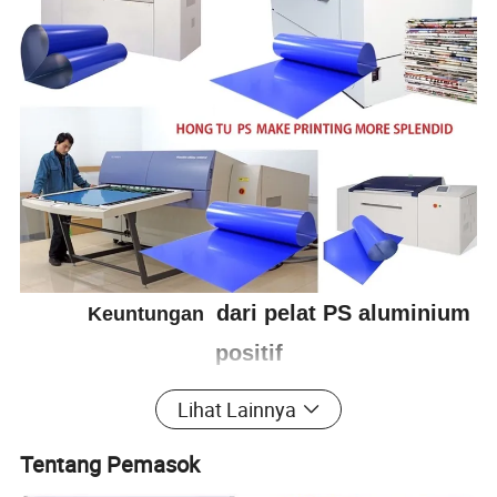
dari pelat PS aluminium
Keuntungan
positif
Lihat Lainnya
Pelat PS aluminium positif Percetakan Hong Tu
adalah
sensitivitas cepat,
kinerja stabil, mengembangkan
Tentang Pemasok
toleransi besar,
ketahanan dalam masa run-length
.