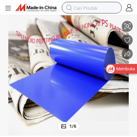
sional Digunakan pada Mesin Percetakan Offset
Piringan Offset PS Positif untuk Percetakan Piringan Offset PS Konven
Membuka
1
/
6