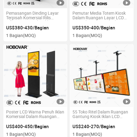
Pemasangan Dinding Layar
Pemutar Media Totem Kiosk
Terpisah Komersial Rilis
Dalam Ruangan Layar LCD
Informasi Tampilan Iklan LCD
Kecerahan Tinggi Tanda
Digital Signage
Digital
US$380-430/Bagian
US$350-400/Bagian
1 Bagian
(MOQ)
1 Bagian
(MOQ)
Poster LCD Warna Penuh Iklan
55 Toko Ritel Dalam Ruangan
Komersial Dalam Ruangan
Gantung Kiosk Iklan LCD
Layar LCD
Tampilan Digital
US$400-450/Bagian
US$240-270/Bagian
1 Bagian
(MOQ)
1 Bagian
(MOQ)