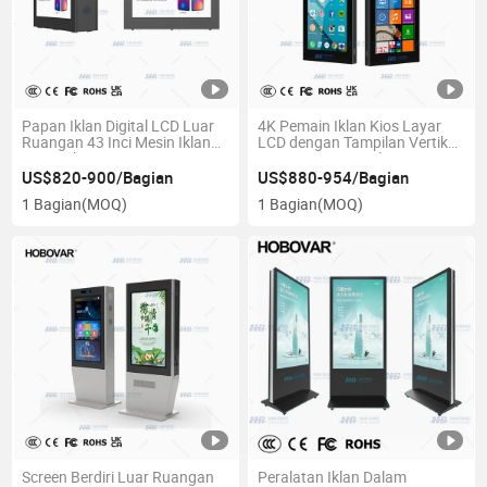
Papan Iklan Digital LCD Luar
4K Pemain Iklan Kios Layar
Ruangan 43 Inci Mesin Iklan
LCD dengan Tampilan Vertikal
IP65 Tahan Air Pemasangan
Pemasaran Digital
Dinding
US$820-900/Bagian
US$880-954/Bagian
1 Bagian
(MOQ)
1 Bagian
(MOQ)
Screen Berdiri Luar Ruangan
Peralatan Iklan Dalam