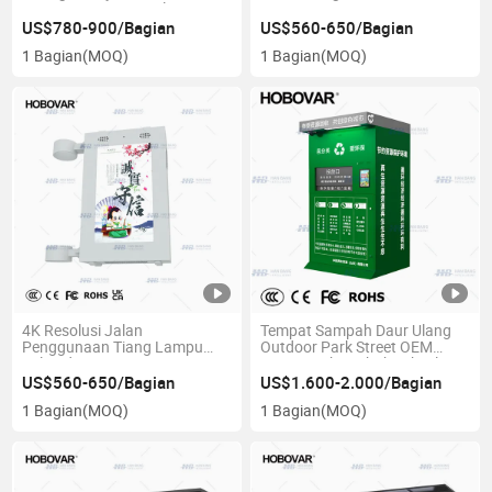
Luar Ruangan Digital Signage
Layar Tiang Lampu Pintar
Papan Digital
US$780-900/Bagian
US$560-650/Bagian
1 Bagian
(MOQ)
1 Bagian
(MOQ)
4K Resolusi Jalan
Tempat Sampah Daur Ulang
Penggunaan Tiang Lampu
Outdoor Park Street OEM
Jalan dengan Layar LCD
ODM untuk Limbah Tekstil
Papan Digital
US$560-650/Bagian
US$1.600-2.000/Bagian
1 Bagian
(MOQ)
1 Bagian
(MOQ)