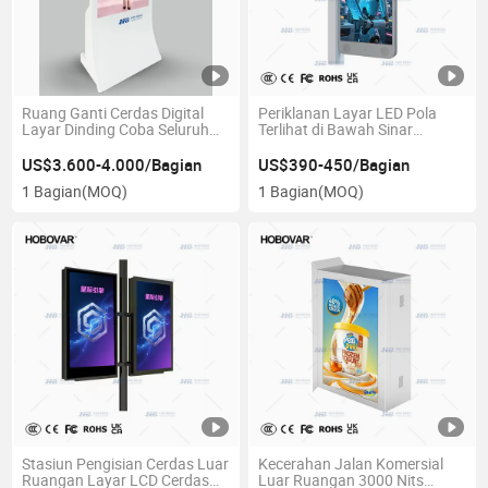
Ruang Ganti Cerdas Digital
Periklanan Layar LED Pola
Layar Dinding Coba Seluruh
Terlihat di Bawah Sinar
Tubuh Cermin LCD
Matahari untuk Penerbitan
Luar Ruangan
US$3.600-4.000/Bagian
US$390-450/Bagian
1 Bagian
(MOQ)
1 Bagian
(MOQ)
Stasiun Pengisian Cerdas Luar
Kecerahan Jalan Komersial
Ruangan Layar LCD Cerdas
Luar Ruangan 3000 Nits