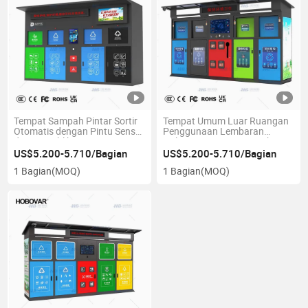
Tempat Sampah Pintar Sortir
Tempat Umum Luar Ruangan
Otomatis dengan Pintu Sensor
Penggunaan Lembaran
di Area Publik Luar Ruangan
Galvanis Tempat Sampah
dari Lembaran Galvanis
Pintar Sensor Otomatis
US$5.200-5.710/Bagian
US$5.200-5.710/Bagian
1 Bagian
(MOQ)
1 Bagian
(MOQ)