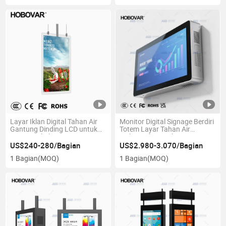
Layar Iklan Digital Tahan Air
Monitor Digital Signage Berdiri
Gantung Dinding LCD untuk
Totem Layar Tahan Air
Pusat Perbelanjaan
Terbaca di Bawah Sinar
Matahari Luar Ruangan IP65
US$240-280/Bagian
US$2.980-3.070/Bagian
1 Bagian
(MOQ)
1 Bagian
(MOQ)