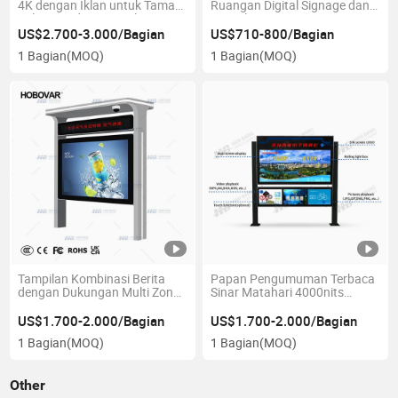
4K dengan Iklan untuk Taman
Ruangan Digital Signage dan
Jalan Bandara Digital Signage
Tampilan WiFi 65 Inci
US$2.700-3.000/Bagian
US$710-800/Bagian
1 Bagian
(MOQ)
1 Bagian
(MOQ)
Tampilan Kombinasi Berita
Papan Pengumuman Terbaca
dengan Dukungan Multi Zona
Sinar Matahari 4000nits
Waktu untuk Papan Iklan
dengan Ukiran Logo Kustom
Digital
Tanda Digital
US$1.700-2.000/Bagian
US$1.700-2.000/Bagian
1 Bagian
(MOQ)
1 Bagian
(MOQ)
Other