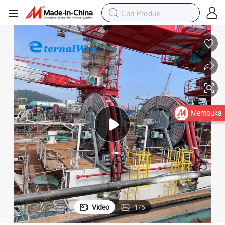
Membuka
Video
1
/
6