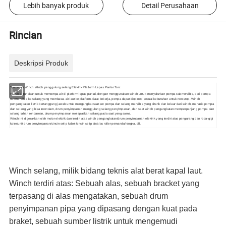
Lebih banyak produk
Detail Perusahaan
Rincian
Deskripsi Produk
5pabrikan Winch Winch penggulung selang Elektrik Platform Lepas Pantai Ton:
Winch digunakan untuk memompa air di platform lepas pantai, dengan menggunakan winch untuk menyalurkan pompa submersible, dari pompa
submersible ke selang yang membawa air laut ke platform. Saat bekerja, pompa dapat diopined sesuai kebutuhan untuk non-stop. Winch
pengangkatan listrik bertanggung jawab untuk mengangkat saat set pompa dan selang mersible yang ditarik dan keluar dari winch, menarik pompa
dan selang yang bisa terendam, drum penyimpanan menggulung selang penyimpanan, dan saat winch pengangkatan memperpanjang pompa dan
selang tahan rendaman, drum penyimpanan melepaskan selang pada saat yang sama.
Winch ini digerakkan oleh motor elektrik dan terdiri atas winch pengangkatan/drum penyimpanan elektrik yang terdiri atas pengurang dan roda-gigi
koter/unit drum penyimpanan/cincin selip kabel/cincin selip air/alas roller pemandu/rangka, dll.
Winch selang, milik bidang teknis alat berat kapal laut.
Winch terdiri atas: Sebuah alas, sebuah bracket yang
terpasang di alas mengatakan, sebuah drum
penyimpanan pipa yang dipasang dengan kuat pada
braket, sebuah sumber listrik untuk mengemudi