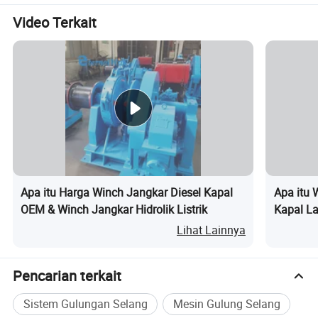
demikian menyelesaikan masalah memperpendek masa
Video Terkait
pakai peralatan winch selang karena selang menarik
perangkat pipa pembuangan di lingkungan keras, dan
sekaligus menghemat ruang karena perangkat pipa
pembuangan dipasang di winch selang.
Apa itu Harga Winch Jangkar Diesel Kapal
Apa itu 
OEM & Winch Jangkar Hidrolik Listrik
Kapal La
20ton 5
Lihat Lainnya
Pencarian terkait
Sistem Gulungan Selang
Mesin Gulung Selang