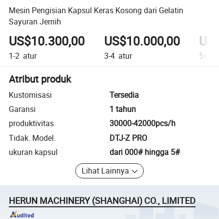
Mesin Pengisian Kapsul Keras Kosong dari Gelatin
Sayuran Jernih
US$10.300,00
US$10.000,00
US$
1-2
atur
3-4
atur
5+
at
Atribut produk
Kustomisasi
Tersedia
Garansi
1 tahun
produktivitas
30000-42000pcs/h
Tidak. Model.
DTJ-Z PRO
ukuran kapsul
dari 000# hingga 5#
Lihat Lainnya
HERUN MACHINERY (SHANGHAI) CO., LIMITED