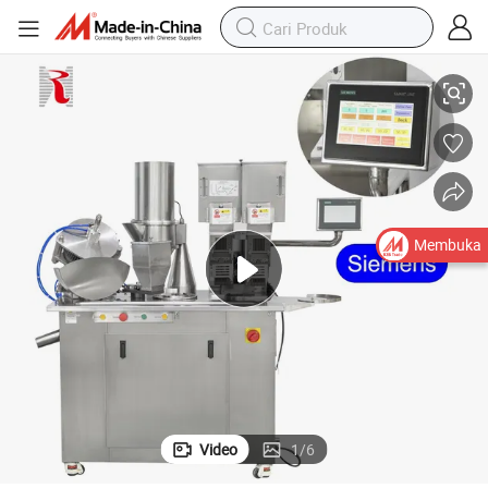
Mesin Pengisian Kapsul Keras Kosong dari Gelatin Sayuran Jernih
Membuka
Video
1
/
6