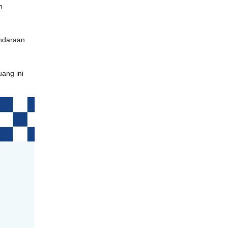
n
endaraan
ang ini