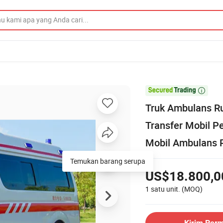

Truk Ambulans R
Transfer Mobil P
Mobil Ambulans 
Temukan barang serupa
US$18.800,0
1 satu unit.
(MOQ)
Kirim Per