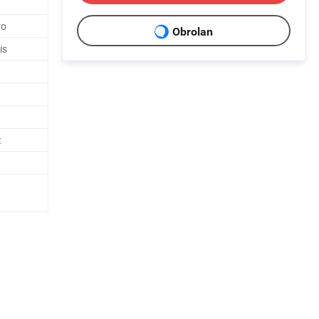
ro
Obrolan
is
t