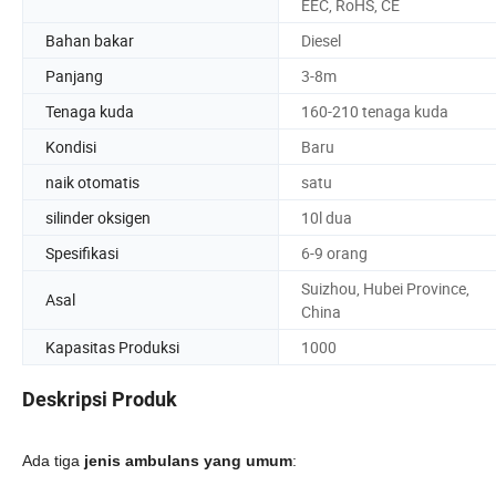
EEC, RoHS, CE
Bahan bakar
Diesel
Panjang
3-8m
Tenaga kuda
160-210 tenaga kuda
Kondisi
Baru
naik otomatis
satu
silinder oksigen
10l dua
Spesifikasi
6-9 orang
Suizhou, Hubei Province,
Asal
China
Kapasitas Produksi
1000
Deskripsi Produk
Ada tiga
jenis ambulans yang umum
: