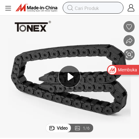
Membuka
Video
1
/
6