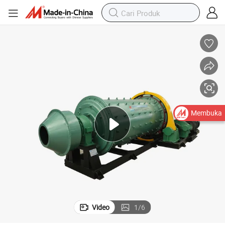
Membuka
Video
1
/
6