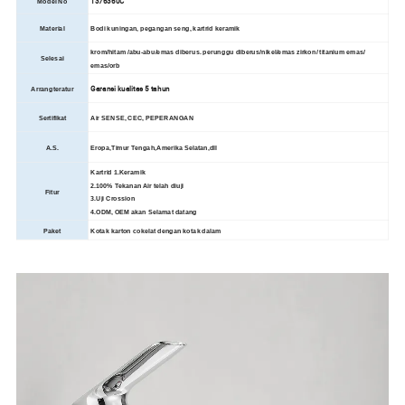
1376360C
Model No
Material
Bodi kuningan, pegangan seng, kartrid keramik
krom/hitam /abu-abu/emas diberus. perunggu diberus/nikel/emas zirkon/ titanium emas/
Selesai
emas/orb
Garansi kualitas 5 tahun
Arrangteratur
Sertifikat
Air SENSE, CEC, PEPERANGAN
A.S.
Eropa,Timur Tengah,Amerika Selatan,dll
Kartrid 1.Keramik
2.100% Tekanan Air telah diuji
Fitur
3.Uji Crossion
4.ODM, OEM akan Selamat datang
Paket
Kotak karton cokelat dengan kotak dalam