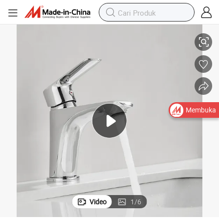
Kran Kamar Mandi Populer Modern Kran Burung Kecil dari Kuningan
Membuka
Video
1
/
6