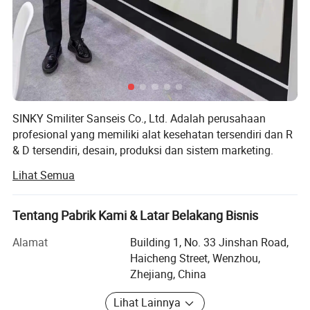
SINKY Smiliter Sanseis Co., Ltd. Adalah perusahaan
profesional yang memiliki alat kesehatan tersendiri dan R
& D tersendiri, desain, produksi dan sistem marketing.
Setelah bertahun-tahun dibangun, SINKY kini telah
Lihat Semua
memiliki peralatan pipa terbaru dan teknologi kelas satu.
Sejak didirikan, perusahaan yang berbasis pada tujuan
"manajemen integritas, pelanggan lebih dulu" sepanjang
Tentang Pabrik Kami & Latar Belakang Bisnis
waktu dan memegang semangat "merintis, inovatif, jujur-
Alamat
Building 1, No. 33 Jinshan Road,
mencari, dan pragmatis". Teknologi dan kualitas saat ini
Haicheng Street, Wenzhou,
sama pentingnya dengan seni dan cita rasa. Energy
Zhejiang, China
SAVING dan perlindungan lingkungan merupakan daya
tahan yang abadi dari kehidupan manusia. Produksi dan
Lihat Lainnya
pengujian perusahaan kami sangat ketat sesuai dengan