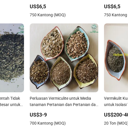
Dekoratif Ver
US$6,5
US$6,5
750 Kantong (MOQ)
750 Kantong
entah Tidak
Perluasan Vermiculite untuk Media
Vermikulit Ku
Besar untuk
tanaman Pertanian dan Pertanian dan
untuk Isolasi
entuk
perkebunan anggur
US$3-9
US$200-4
700 Kantong (MOQ)
20 Ton (MOQ