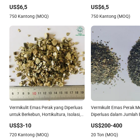
Vermikulit
Kemasan Vermikulit
US$6,5
US$6,5
750 Kantong (MOQ)
750 Kantong (MOQ)
Vermikulit Emas Perak yang Diperluas
Vermikulit Emas Perak M
untuk Berkebun, Hortikultura, Isolasi,
Diperluas dalam Jumlah 
Bahan Bangunan
Penggunaan Pertanian B
US$3-10
US$200-400
Partikel
720 Kantong (MOQ)
20 Ton (MOQ)