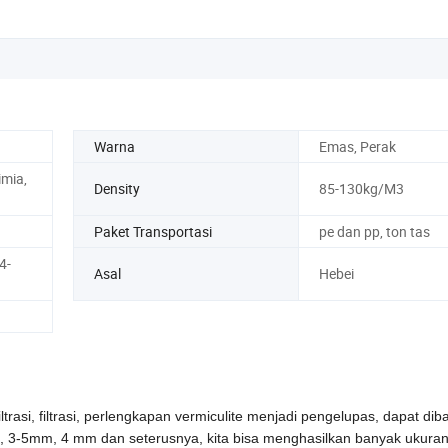
Warna
Emas, Perak
imia,
Density
85-130kg/M3
Paket Transportasi
pe dan pp, ton tas
4-
Asal
Hebei
iltrasi, filtrasi, perlengkapan vermiculite menjadi pengelupas
, dapat dib
3-5mm, 4 mm dan seterusnya, kita bisa menghasilkan banyak ukuran