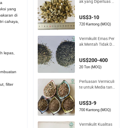
ak yang Diperluas u
ta
ntuk Berkebun, Hort
ksi
yang
ikultura, Isolasi, Bah
bakaran di
US$3-10
an Bangunan
tri cahaya
,
720 Kantong (MOQ)
Vermikulit Emas Per
ak Mentah Tidak Di
perluas dalam Juml
h lepas,
ah Besar untuk Pen
US$200-400
ggunaan Pertanian
Bentuk Partikel
20 Ton (MOQ)
pembuatan
Perluasan Vermiculi
ut
, filter
te untuk Media tana
man Pertanian dan
Pertanian dan perke
US$3-9
bunan anggur
700 Kantong (MOQ)
Vermikulit Kualitas