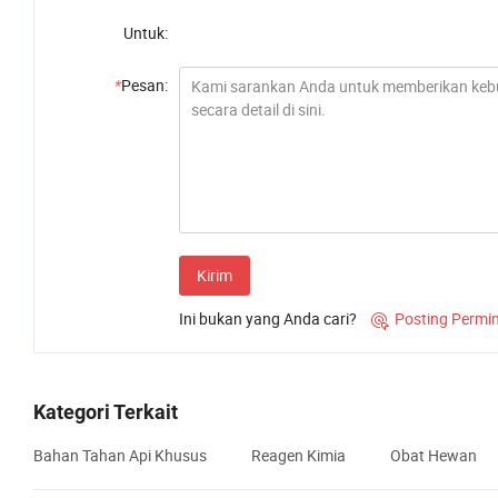
Untuk:
*
Pesan:
Kirim
Ini bukan yang Anda cari?
Posting Permi

Kategori Terkait
Bahan Tahan Api Khusus
Reagen Kimia
Obat Hewan