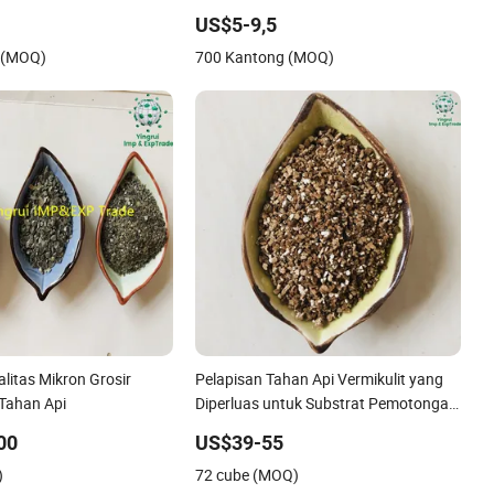
mikulit
US$5-9,5
 (MOQ)
700 Kantong (MOQ)
alitas Mikron Grosir
Pelapisan Tahan Api Vermikulit yang
 Tahan Api
Diperluas untuk Substrat Pemotongan
Pertanian dan Hortikultura
00
US$39-55
)
72 cube (MOQ)