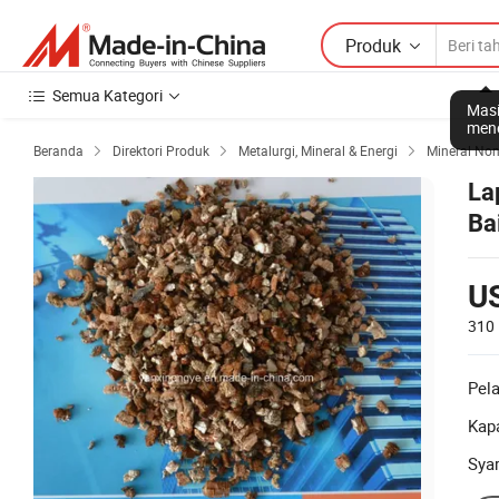
Produk
Semua Kategori
Masi
mene
Beranda
Direktori Produk
Metalurgi, Mineral & Energi
Mineral No



La
Ba
U
310
Pel
Kapa
Sya