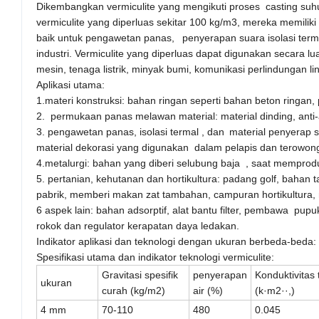
Dikembangkan vermiculite yang mengikuti
proses
casting suhu
vermiculite yang diperluas sekitar 100 kg/m3, mereka
memiliki
baik untuk pengawetan panas
,
penyerapan suara isolasi term
industri.
Vermiculite yang diperluas dapat digunakan secara luas
mesin
, tenaga listrik, minyak bumi,
komunikasi perlindungan l
Aplikasi utama:
1.materi konstruksi: bahan ringan seperti bahan beton ringan
2.
permukaan panas melawan material
: material dinding, anti
3. pengawetan
panas
,
isolasi termal
, dan
material penyerap s
material dekorasi yang digunakan
dalam pelapis
dan terowonga
4.metalurgi: bahan yang diberi selubung baja
, saat memprodu
5.
pertanian
, kehutanan dan hortikultura:
padang golf, bahan t
pabrik, memberi makan zat tambahan, campuran hortikultura
6 aspek lain:
bahan adsorptif
, alat bantu filter,
pembawa
pupuk
rokok dan regulator kerapatan daya ledakan.
Indikator aplikasi dan teknologi dengan ukuran berbeda
-beda:
Spesifikasi utama dan indikator teknologi vermiculite:
Gravitasi spesifik
penyerapan
Konduktivitas 
ukuran
curah (kg/m2)
air (%)
(k·m2··,)
4 mm
70-110
480
0.045