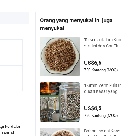
Orang yang menyukai ini juga
menyukai
Tersedia dalam Kon
struksi dan Cat Eks
pansi Bubuk Vermik
ulit Isolasi Vermikuli
US$6,5
t
750 Kantong (MOQ)
1-3mm Vermikulit In
dustri Kasar yang Di
perluas untuk Pelap
isan &amp; Bahan K
US$6,5
emasan Vermikulit
750 Kantong (MOQ)
agi ke dalam
Bahan Isolasi Konst
 sesuai