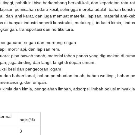
 tinggi
, pabrik ini bisa berkembang berkali-kali, dan kepadatan rata-ra
 lapisan pemisahan udara kecil
, sehingga
mereka adalah bahan konstru
al
, dan
anti karat
, dan
juga memuat material
, lapisan, material anti-ke
 di banyak industri seperti konstruksi, metalurgi
,
industri kimia
,
indus
ingkungan
,
transportasi
dan hortikultura.
, pengapuran ringan
dan moreung ringan.
-api, mortir api, dan lapisan rem.
uara:
pipa bawah tanah, material tahan panas yang digunakan di ruma
n, juga dinding dan langit-langit di depan umum.
ksi besi dan pengecoran logam
andan bahan tanat, bahan pembuatan tanah, bahan wetting , bahan 
, memancing, dan umpan.
 kimia dan kimia,
pengolahan limbah, adsorpsi
limbah polusi minyak la
termal
najis
(%)
3