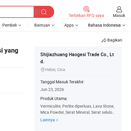
Masuk
Terbitkan RFQ saya
Pembeli
Bantuan
Apps
Bahasa Indonesia
Bagikan
i yang
Shijiazhuang Haogesi Trade Co., Lt
d.
Hebei, Cina

Tanggal Masuk Terakhir:
Jun 23, 2026
Produk Utama:
Vermiculite, Perlite diperluas, Lava Stone,
Mica Powder, Serat Mineral, Serat selulos
a, Materi gesek, mentah Vermiculite, Calci
Lainnya
ned Kolin, Feldspar Powder