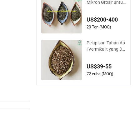
Mikron Grosir untuk
Isolasi Tahan Api
US$200-400
20 Ton (MOQ)
Pelapisan Tahan Ap
i Vermikulit yang Dip
erluas untuk Substr
at Pemotongan Per
US$39-55
tanian dan Hortikult
ura
72 cube (MOQ)