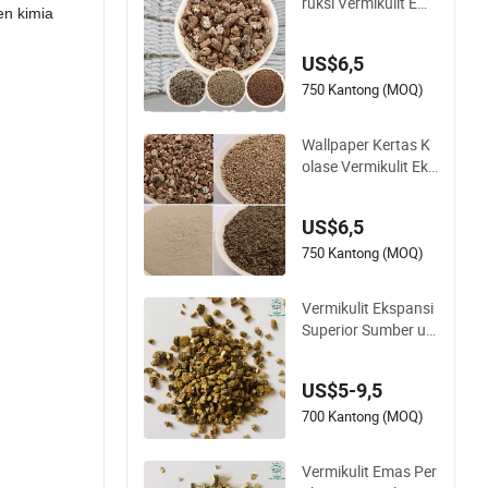
ruksi Vermikulit Em
n kimia
as Tahan Panas
US$6,5
750 Kantong (MOQ)
Wallpaper Kertas K
olase Vermikulit Eks
pansi Isolasi Termal
Dinding Dekoratif V
US$6,5
ermikulit
750 Kantong (MOQ)
Vermikulit Ekspansi
Superior Sumber un
tuk Kebutuhan Mat
erial Gesekan
US$5-9,5
700 Kantong (MOQ)
Vermikulit Emas Per