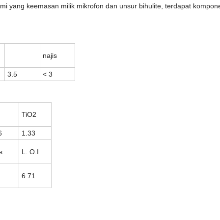
mi yang keemasan milik mikrofon dan unsur bihulite
, terdapat
kompone
najis
3.5
< 3
TiO2
6
1.33
s
L. O.I
6.71