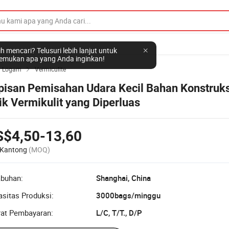
h mencari? Telusuri lebih lanjut untuk
mukan apa yang Anda inginkan!
n Logam
Vermiculite

pisan Pemisahan Udara Kecil Bahan Konstruks
ik Vermikulit yang Diperluas
S$4,50-13,60
 Kantong
(MOQ)
abuhan:
Shanghai, China
sitas Produksi:
3000bags/minggu
rat Pembayaran:
L/C, T/T., D/P