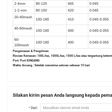
2-4mm
80-120
465
0.045
1-2-mm
80-150
420
0.045
20-40mesh
100-180
410
0.045-0.055
40-60mesh
100-180
400
0.045-0.055
60-
100-180
400
0.045-0.055
100mesh
Pengemasan & Pengiriman
Rincian Kemasan: 100L/tas, 1000L/tas, 1500 L/tas atau tergantung ketent
Port: Port XINGANG
Waktu Ancang : Setelah menerima setoran sebesar 15 hari
Silakan kirim pesan Anda langsung kepada pemas
*
Dari: