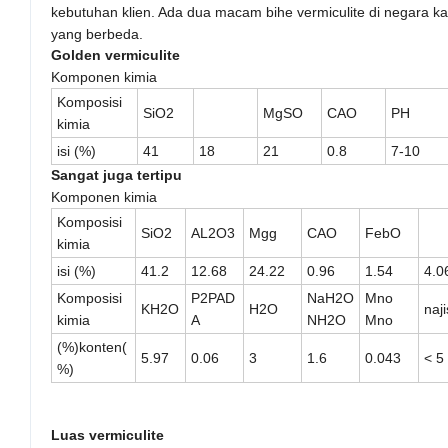
kebutuhan klien. Ada dua macam bihe vermiculite di negara ka
yang berbeda.
Golden
vermiculite
Komponen kimia
Komposisi
SiO2
MgSO
CAO
PH
kimia
isi
(%)
41
18
21
0.8
7-10
Sangat
juga tertipu
Komponen kimia
Komposisi
SiO2
AL2O3
Mgg
CAO
FebO
kimia
isi
(%)
41.2
12.68
24.22
0.96
1.54
4.0
Komposisi
P2PAD
NaH2O
Mno
KH2O
H2O
naji
kimia
A
NH2O
Mno
(%)
konten
(
5.97
0.06
3
1.6
0.043
< 5
%)
Luas
vermiculite