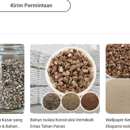
Kirim Permintaan
i Kasar yang
Bahan Isolasi Konstruksi Vermikulit
Wallpaper Ker
an & Bahan
Emas Tahan Panas
Ekspansi Isol