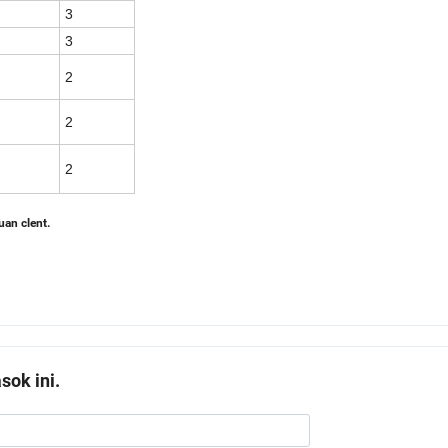
3
3
2
2
2
uan clent.
ok ini.