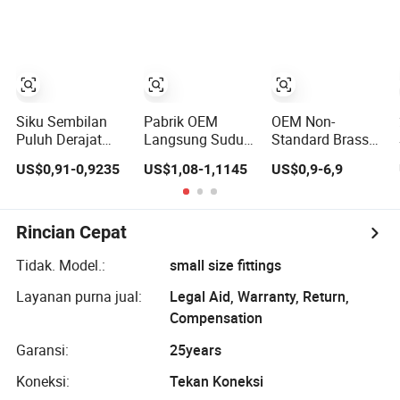
laki Tee Pex
Kuningan
Secara Khusus
Aluminium Pex
Fitting Kuningan
Kompresi Fitting
Siku Sembilan
Pabrik OEM
OEM Non-
Puluh Derajat
Langsung Sudut
Standard Brass
Kuningan
Sembilan Puluh
CNC Pemilah
US$0,91-0,9235
US$1,08-1,1145
US$0,9-6,9
Perempuan Pex
Derajat Kuningan
Pemulangan
Aluminium Pex
Perempuan Tee
pemesinan
Sambungan
Pex Aluminium
Fitting Pipa
Kuningan
Pex Fitting
tembaga
Rincian Cepat
Kompresi
Kuningan Fitting
Kompresi
Tidak. Model.:
small size fittings
Layanan purna jual:
Legal Aid, Warranty, Return,
Compensation
Garansi:
25years
Koneksi:
Tekan Koneksi