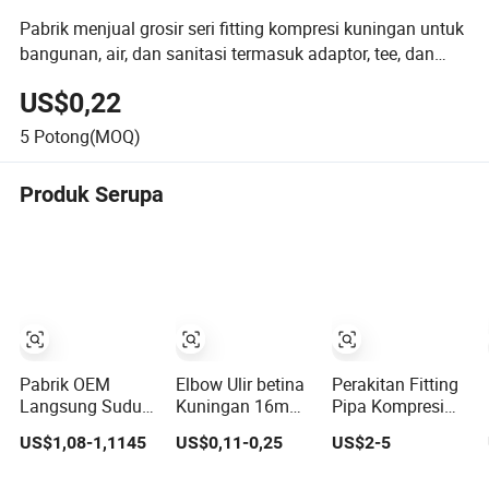
Pabrik menjual grosir seri fitting kompresi kuningan untuk
bangunan, air, dan sanitasi termasuk adaptor, tee, dan
siku
US$0,22
5
Potong(MOQ)
Produk Serupa
Pabrik OEM
Elbow Ulir betina
Perakitan Fitting
Langsung Sudut
Kuningan 16mm
Pipa Kompresi
Sembilan Puluh
18mm 20mm
Brass Bulkhead
US$1,08-1,1145
US$0,11-0,25
US$2-5
Derajat Kuningan
kualitas tinggi
Presisi yang
Perempuan Laki-
Fitting Kompresi
Dikerjakan CNC