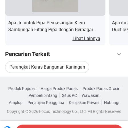
kemitraan bisnis jangka panjang, dan kemitraan strategis dengan
perusahaan terkemuka di industri ini.
Apa itu untuk Pipa Pemasangan Klem
Apa itu
Sambungan Fitting Pipa dengan Berbagai
Ductile
Tingkat Tekanan
Lihat Lainnya
Pencarian Terkait
Perangkat Keras Bangunan Kuningan
Kategori Terkait
Gagang Perangkat Keras Kuningan
Produk Populer
Harga Produk Panas
Produk Panas Grosir
Telusuri menurut Kategori
Pembeli bintang
Situs PC
Wawasan
Perangkat Keras Kuningan Kamar Mandi
Amplop
Perjanjian Pengguna
Kebijakan Privasi
Hubungi
Copyright © 2026 Focus Technology Co., Ltd. All Rights Reserved
Perangkat Keras Pintu Kuningan