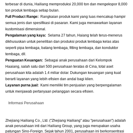
terbesar di dunia, Hailiang memproduksi 20,000 ton dan mengekspor 8,000
ton produk tembaga setiap bulan.
Full Product Range:
Rangkaian produk kami yang luas mencakup hampir
semua jenis dan spesifikasi di pasaran. Kami juga menawarkan layanan
kustomisasi dimensional.
Pengalaman yang kaya:
Selama 27 tahun, Haiang telah terus-menerus
dikhususkan untuk penelitian dan produksi produk tembaga kelas atas
seperti pipa tembaga, batang tembaga, fitting tembaga, dan konduktor
tembaga, dll.
Penguatan Keuangan:
Sebagai anak perusahaan dari Kelompok
Haaiang, salah satu dari 500 perusahaan teratas di Cina, total aset
perusahaan kita adalah 1.4 miliar dolar. Dukungan keuangan yang kuat
berarti layanan yang lebih efisien dan andal bagi klien.
Layanan purna jual:
Kami memiliki tim penjualan yang berpengalaman
untuk menjawab pertanyaan pelanggan secara efisien.
Informasi Perusahaan
Zhejiang Hailiang Co., Ltd. ("Zhejiang Hailiang" atau "perusahaan") adalah
anak perusahaan inti dari Hailiang Group, yang juga merupakan usaha
patungan Sino-Foreign. Sejak tahun 2001, perusahaan ini berkonsentrasi