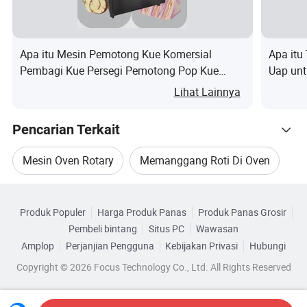
kata-kata/kata perfeknousoven.burner adalah bagian utama oven,
menentukan masa pakai oven;
7) semua pihak elektrik mengadopsi
Schneider Electric.
Apa itu Mesin Pemotong Kue Komersial
Apa itu
Pembagi Kue Persegi Pemotong Pop Kue
Uap unt
Mesin Pemotong Ultrasonik
Lihat Lainnya
Pencarian Terkait
Mencari makan:
Roti, roti panggang, roti Frch, roti bakar, kue bulan,
Mesin Oven Rotary
Memanggang Roti Di Oven
Kue nanas, biskuit matahari, kue pai, kue bantal, kue
Kategori Terkait
Toko Roti Oven Pemanggang
Oven Listrik Putar
talas, Kue jube, pizza, kue terpuntir, kue penuh,
Produk Populer
Harga Produk Panas
Produk Panas Grosir
Telusuri menurut Kategori
Masoul, Kue buah, Pumpkin Pai, Crystal Bun, kue
Pembeli bintang
Situs PC
Wawasan
Oven Putar Makanan
Kompor Gas Putar
kering, Biskuit, dll.
Amplop
Perjanjian Pengguna
Kebijakan Privasi
Hubungi
Copyright © 2026 Focus Technology Co., Ltd. All Rights Reserved