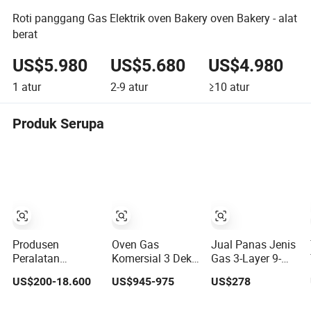
Roti panggang Gas Elektrik oven Bakery oven Bakery - alat
berat
US$5.980
US$5.680
US$4.980
1
atur
2-9
atur
≥10
atur
Produk Serupa
Produsen
Oven Gas
Jual Panas Jenis
Peralatan
Komersial 3 Dek
Gas 3-Layer 9-
Pemanggang Kue
6 Loyang Mesin
Trays Oven Dek
US$200-18.600
US$945-975
US$278
Berkualitas
Pemanggang
400 Derajat
Tinggi
Roti Pizza
Peralatan Dapur