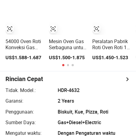
Listrik/Gas
Oven
Keramik Roti Kue
Pemanggang
Biskuit Kue Pizza
1/2/3/4 untuk
Konveyor Oven
Memilih Oven
Konvensional
Roti Bakery Pizza
Deck Rotary
Kue Roti
Pemanggang
54000 Oven Roti
Mesin Oven Gas
Peralatan Pabrik
Konveksi Gas
Serbaguna untuk
Roti Oven Roti 12
Stainless Steel
Memanggang
Loyang Oven
US$1.588-1.687
US$1.500-1.875
US$1.450-1.523
Profesional
Roti, Kue, dan
Komersial Gas
Komersial BTU
Pastry dengan 10
Konveksi dengan
untuk Restoran
Loyang
Sistem Uap
Hotel Peralatan
Rincian Cepat
Bakery Disetujui
ETL (GCO613)
Tidak. Model.:
HDR-4632
Garansi:
2 Years
Penggunaan:
Biskuit, Kue, Pizza, Roti
Sumber Daya:
Gas+Diesel+Electric
Mengatur waktu:
Dengan Pengaturan waktu