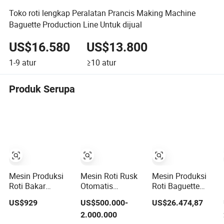
Toko roti lengkap Peralatan Prancis Making Machine
Baguette Production Line Untuk dijual
US$16.580
US$13.800
1-9
atur
≥10
atur
Produk Serupa
Mesin Produksi
Mesin Roti Rusk
Mesin Produksi
Roti Bakar
Otomatis
Roti Baguette
Baguette Jalur
Kapasitas Tinggi
Otomatis Mesin
US$929
US$500.000-
US$26.474,87
Pembuatan
Lengkap untuk
Pembuat Roti
2.000.000
Mesin Roti
Produksi Roti di
Panggang