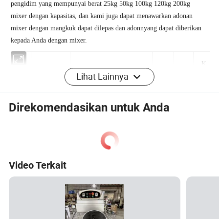
pengidim yang mempunyai berat 25kg 50kg 100kg 120kg 200kg
mixer dengan kapasitas, dan kami juga dapat menawarkan adonan
mixer dengan mangkuk dapat dilepas dan adonnyang dapat diberikan
kepada Anda dengan mixer.
Lihat Lainnya
K
ec
Kapasita
Direkomendasikan untuk Anda
e
s(kg)
p
at
B
a
Video Terkait
D
e
n
C
ay
r
A
o
Dimensi Eksternal
a
a
n
n
TAMBAH BINTIK
(
t
d
A
T
t
PADA TAMBAH