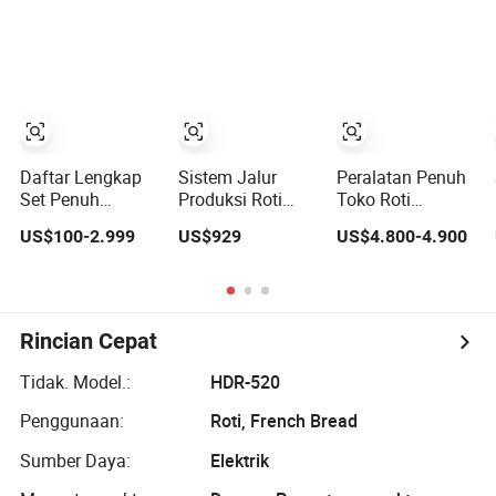
Lengkap yang
Pabrik Harga
Lengkap
Terjual Panas
Peralatan
Peralatan Bakery
Pemanggangan
Maquina De Pan
Industri Standar
CE
Daftar Lengkap
Sistem Jalur
Peralatan Penuh
Set Penuh
Produksi Roti
Toko Roti
Guangzhou Cina
Baguette Prancis
Peralatan Toko
US$100-2.999
US$929
US$4.800-4.900
Suplai Harga CE
yang Efisien
Roti
Mesin Roti
dengan Peralatan
Pemanggang
Otomatis Industri
Mesin Bakery
Loyang Roti
Oven Komersial
yang Lengkap
Croissant Roti
Mini Peralatan
Kelas Makanan
Roti Biskuit
Rincian Cepat
Bakery untuk
304 Jalur
Membuat
Dijual Mesin
Produksi Roti
Memasak &
Tidak. Model.:
HDR-520
Peralatan
Memanggang
Penggunaan:
Roti, French Bread
Mesin Makanan
Sumber Daya:
Elektrik
Memanggang