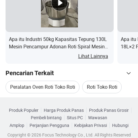
K
(
a
d
e
o
BINTIK-BINTIK DI...
W
k
(
o
p
h
)
g
B
n
u
)
ul
a
n
at
Apa itu Industri 50kg Kapasitas Tepung 130L
Apa itu
n
g
Mesin Pencampur Adonan Roti Spiral Mesin
18L×2 
/
Menguleni 130 Liter Pencampur Adonan
14kw Ko
Lihat Lainnya
M
Penggor
in
Kentan
Pencarian Terkait
)
Peralatan Oven Roti Toko Roti
Roti Toko Roti
H
1
D
Tambah-penukar ASCII
1
Kategori Terkait
1
Memanggang Roti Di Oven
R
2
1
pada Tambah bintik-
2.
5/
Produk Populer
Harga Produk Panas
Produk Panas Grosir
Telusuri menurut Kategori
8
-
5
5
bintik pada 490 pada
2
2
Pembeli bintang
Situs PC
Wawasan
Mesin Pembuat Roti Terbaik
Jalur Mesin Roti
0
2
820. 1090
3
Amplop
Perjanjian Pengguna
Kebijakan Privasi
Hubungi
5
0
Copyright © 2026 Focus Technology Co., Ltd. All Rights Reserved
Peralatan Pembuatan Roti