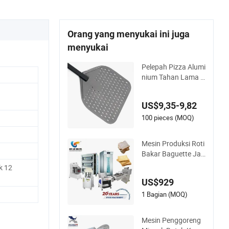
Orang yang menyukai ini juga
menyukai
Pelepah Pizza Alumi
nium Tahan Lama d
engan Desain Perfo
rasi Inovatif
US$9,35-9,82
100 pieces (MOQ)
Mesin Produksi Roti
Bakar Baguette Jal
ur Pembuatan Mesi
k 12
n Roti Lengkap yan
US$929
g Terjual Panas Per
alatan Bakery Maqu
1 Bagian (MOQ)
ina De Pan
Mesin Penggoreng