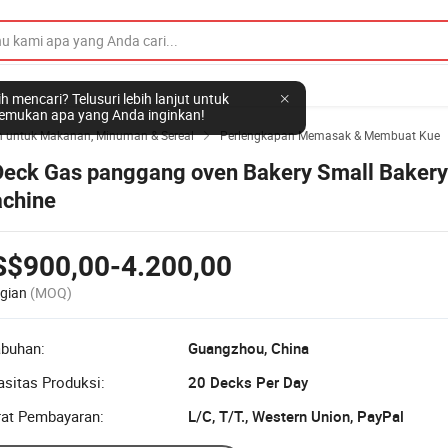
h mencari? Telusuri lebih lanjut untuk
mukan apa yang Anda inginkan!
n untuk Makanan, Minuman & Sereal
Perlengkapan Memasak & Membuat Kue

Deck Gas panggang oven Bakery Small Baker
chine
S$900,00-4.200,00
gian
(MOQ)
abuhan:
Guangzhou, China
sitas Produksi:
20 Decks Per Day
rat Pembayaran:
L/C, T/T., Western Union, PayPal