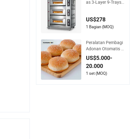
as 3-Layer 9-Trays
Oven Dek 400 Deraj
at Peralatan Dapur
US$278
Oven Pemanggang
1/2/3/4 untuk Mem
1 Bagian (MOQ)
ilih Oven Roti Baker
y Pizza Kue Roti Pe
Peralatan Pembagi
manggang
Adonan Otomatis &
amp; Pembulatan O
US$5.000-
perasi Berkelanjuta
20.000
n
1 set (MOQ)