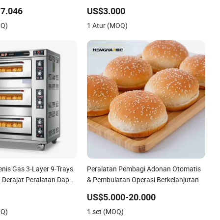
an Pita
Komersial
7.046
US$3.000
OQ)
1 Atur (MOQ)
enis Gas 3-Layer 9-Trays
Peralatan Pembagi Adonan Otomatis
 Derajat Peralatan Dapur
& Pembulatan Operasi Berkelanjutan
gang 1/2/3/4 untuk
US$5.000-20.000
 Roti Bakery Pizza Kue
OQ)
1 set (MOQ)
gang