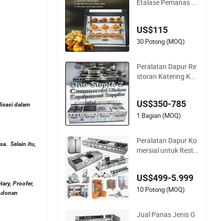
Etalase Pemanas M
elengkung Komersi
al
US$115
30 Potong (MOQ)
Peralatan Dapur Re
storan Katering Ko
mersial Hotel untuk
Dapur Pusat Hotel d
US$350-785
engan Kompor Gas
lisasi dalam
Listrik, Oven, Pengg
1 Bagian (MOQ)
orengan, Kompor, G
riddle, dan Grill
Peralatan Dapur Ko
asa.
Selain itu,
mersial untuk Resto
ran Solusi Proyek D
apur Satu Atap Perl
US$499-5.999
engkapan Peralata
ary, Proofer,
n Hotel Restoran
10 Potong (MOQ)
 Adonan
Jual Panas Jenis G