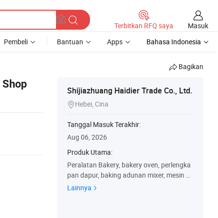
Masuk
Terbitkan RFQ saya
Pembeli
Bantuan
Apps
Bahasa Indonesia
Bagikan
y Shop
Shijiazhuang Haidier Trade Co., Ltd.
Hebei, Cina

Tanggal Masuk Terakhir:
Aug 06, 2026
Produk Utama:
Peralatan Bakery, bakery oven, perlengka
pan dapur, baking adunan mixer, mesin pe
mbuat kue, Peralatan katering, Peralatan
Lainnya
restoran, Mesin Roti, Mesin Cookie, Mesin
Paket