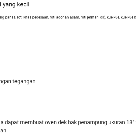
i yang kecil
ng panas, roti khas pedesaan, roti adonan asam, roti jerman, dll), kue kue, kue kue k
 dengan tegangan
u
ga dapat membuat oven dek bak penampung ukuran 18" 
ukan