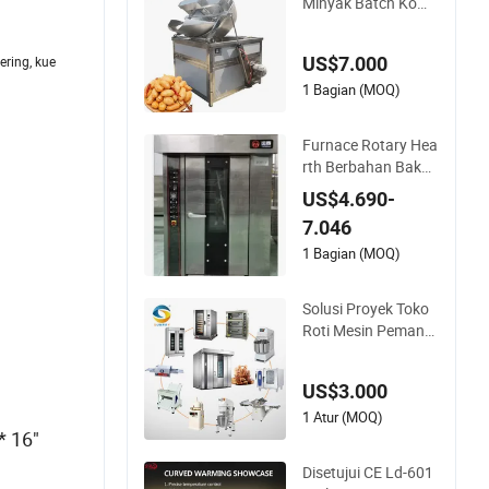
Minyak Batch Kome
rsial Otomatis Listri
k Bulat
US$7.000
ering, kue
1 Bagian (MOQ)
Furnace Rotary Hea
rth Berbahan Bakar
Gas dengan Operas
US$4.690-
i Tenang untuk Naa
7.046
n dan Pita
1 Bagian (MOQ)
Solusi Proyek Toko
Roti Mesin Pemang
gang Roti Peralatan
Bakery Komersial
US$3.000
1 Atur (MOQ)
* 16"
Disetujui CE Ld-601