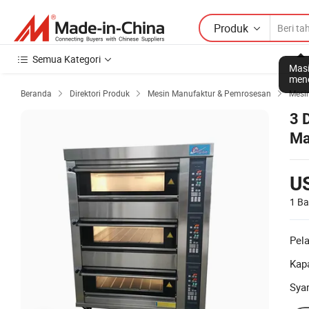
Produk
Semua Kategori
Masi
mene
Beranda
Direktori Produk
Mesin Manufaktur & Pemrosesan
Mesi



3 
Ma
U
1 Ba
Pel
Kapa
Sya