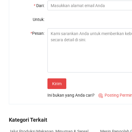
*
Dari:
Untuk:
*
Pesan:
Kirim
Ini bukan yang Anda cari?
Posting Permi

Kategori Terkait
Jalur Produksi Makanan, Minuman & Sereal
Mesin Pengolah