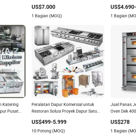
atan Bakery
untuk Naan d
US$7.000
US$4.690-
1 Bagian (MOQ)
1 Bagian (M
n Katering
Peralatan Dapur Komersial untuk
Jual Panas J
apur Pusat
Restoran Solusi Proyek Dapur Satu
Oven Dek 400
Listrik,
Atap Perlengkapan Peralatan Hotel
Oven Pemang
US$499-5.999
US$278
por, Griddle,
Restoran
Memilih Oven
10 Potong (MOQ)
1 Bagian (M
Roti Pemang