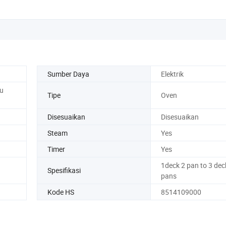
Sumber Daya
Elektrik
u
Tipe
Oven
Disesuaikan
Disesuaikan
Steam
Yes
Timer
Yes
1deck 2 pan to 3 dec
Spesifikasi
pans
Kode HS
8514109000