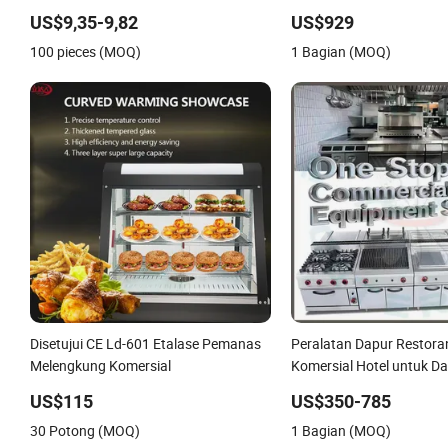
yang Terjual Panas Peral
US$9,35-9,82
US$929
Maquina De Pan
100 pieces (MOQ)
1 Bagian (MOQ)
Disetujui CE Ld-601 Etalase Pemanas
Peralatan Dapur Restora
Melengkung Komersial
Komersial Hotel untuk D
Hotel dengan Kompor Gas 
US$115
US$350-785
Oven, Penggorengan, Kom
30 Potong (MOQ)
1 Bagian (MOQ)
dan Grill