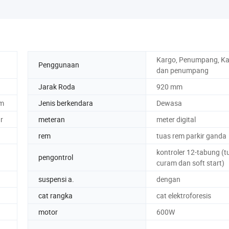
Kargo, Penumpang, K
Penggunaan
dan penumpang
Jarak Roda
920 mm
am
Jenis berkendara
Dewasa
r
meteran
meter digital
rem
tuas rem parkir ganda
kontroler 12-tabung (
pengontrol
curam dan soft start)
suspensi a.
dengan
cat rangka
cat elektroforesis
motor
600W