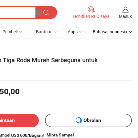
Masuk
Terbitkan RFQ saya
Pembeli
Bantuan
Apps
Bahasa Indonesia
rik Tiga Roda Murah Serbaguna untuk
50,00
mintaan
Obrolan
sampel
!
Minta Sampel
US$ 600/Bagian