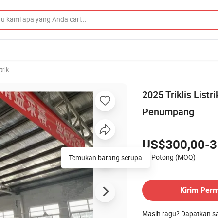
trik
2025 Triklis List
Penumpang
US$300,00-3
50 Potong
(MOQ)
Kirim Per
Masih ragu? Dapatkan 