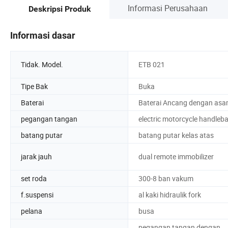
Informasi Perusahaan
Deskripsi Produk
Informasi dasar
Tidak. Model.
ETB 021
Tipe Bak
Buka
Baterai
Baterai Ancang dengan as
pegangan tangan
electric motorcycle handleba
batang putar
batang putar kelas atas
jarak jauh
dual remote immobilizer
set roda
300-8 ban vakum
f.suspensi
al kaki hidraulik fork
pelana
busa
pegangan tangan dengan