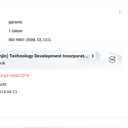
garansi
1 tahun
ISO 9001:2008, CE, CCC
Guo Da (Tianjin) Technology Development Incorporated Company
rik
arga mulai 2019
udit
014-04-23