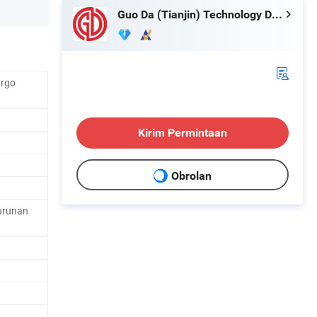
Guo Da (Tianjin) Technology Development Incorporated Company
argo
Kirim Permintaan
Obrolan
turunan