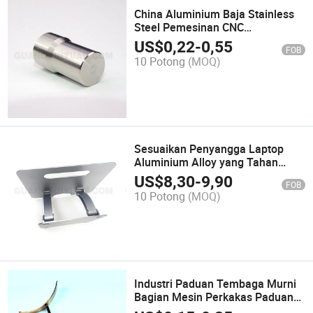
China Aluminium Baja Stainless
Steel Pemesinan CNC
Penggilingan Pemutaran Bagian
US$
0,22
-
0,55
FOB
Logam
10 Potong
(MOQ)
Sesuaikan Penyangga Laptop
Aluminium Alloy yang Tahan
Lama dan Dapat Disesuaikan
US$
8,30
-
9,90
FOB
10 Potong
(MOQ)
Industri Paduan Tembaga Murni
Bagian Mesin Perkakas Paduan
Logam