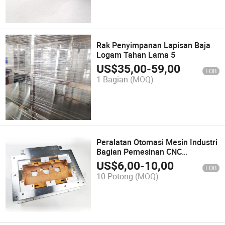
Rak Penyimpanan Lapisan Baja
Logam Tahan Lama 5
US$
35,00
-
59,00
FOB
1 Bagian
(MOQ)
Peralatan Otomasi Mesin Industri
Bagian Pemesinan CNC
Penggilingan Sepeda Motor
US$
6,00
-
10,00
FOB
Perangkat Keras Aplikasi Pelat
10 Potong
(MOQ)
Logam Fiksasi