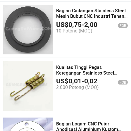
Bagian Cadangan Stainless Steel
Mesin Bubut CNC Industri Tahan
Lama dan Kuat
US$
0,75
-
2,00
FOB
10 Potong
(MOQ)
Kualitas Tinggi Pegas
Ketegangan Stainless Steel
Kustom untuk Semua
US$
0,01
-
0,02
FOB
Penggunaan
2.000 Potong
(MOQ)
Bagian Logam CNC Putar
Anodisasi Aluminium Kustom