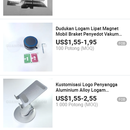
Dudukan Logam Lipat Magnet
Mobil Braket Penyedot Vakum
Pemegang Ponsel
US$
1,55
-
1,95
FOB
100 Potong
(MOQ)
Kustomisasi Logo Penyangga
Aluminium Alloy Logam
Penyangga Telefon Pintar
US$
1,55
-
2,55
FOB
1.000 Potong
(MOQ)