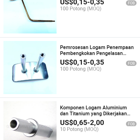
US$
0,15
-
0,35
FOB
100 Potong
(MOQ)
Pemrosesan Logam Penempaan
Pembengkokan Pengelasan
Kustom Industri Mesin Bagian
US$
0,15
-
0,35
FOB
Perangkat Keras yang Dikerjakan
100 Potong
(MOQ)
Komponen Logam Aluminium
dan Titanium yang Dikerjakan
dengan CNC Presisi
US$
0,65
-
2,00
FOB
10 Potong
(MOQ)