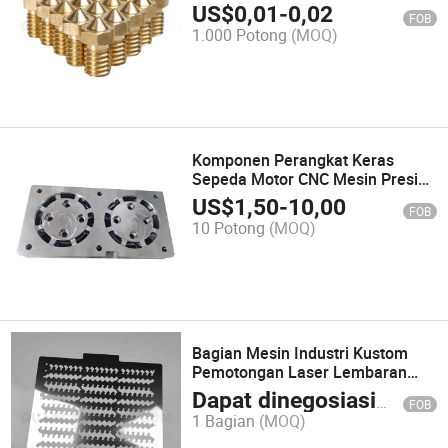
untuk Penyiraman yang Tepat
US$
0,01
-
0,02
FOB
1.000 Potong
(MOQ)
Komponen Perangkat Keras
Sepeda Motor CNC Mesin Presisi
Tinggi Premium
US$
1,50
-
10,00
FOB
10 Potong
(MOQ)
Bagian Mesin Industri Kustom
Pemotongan Laser Lembaran
Logam
Dapat dinegosiasikan
FOB
1 Bagian
(MOQ)