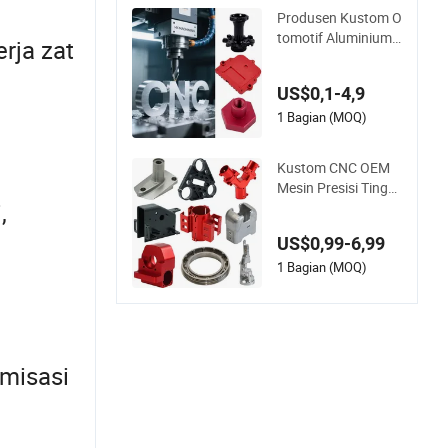
Produsen Kustom O
tomotif Aluminium
rja zat
Baja Stainless 3 4 5
Sumbu Pemotonga
US$0,1-4,9
n Penggilingan Bagi
an Mesin CNC
1 Bagian (MOQ)
Kustom CNC OEM
Mesin Presisi Tinggi
,
Mekanik Stainless S
teel dengan 3 4 5 Su
US$0,99-6,99
mbu Penggilingan B
agian Aluminium Lo
1 Bagian (MOQ)
gam yang Dikerjaka
n Pemasok Robot
misasi