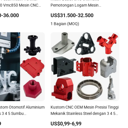
0 Vmc850 Mesin CNC
Pemotongan Logam Mesin
at Mesin Pusat
Pembubutan Penggilingan
0-36.000
US$31.500-32.500
 untuk Pekerjaan Logam
1 Bagian (MOQ)
stom Otomotif Aluminium
Kustom CNC OEM Mesin Presisi Tinggi
s 3 4 5 Sumbu
Mekanik Stainless Steel dengan 3 4 5
Penggilingan Bagian
Sumbu Penggilingan Bagian
9
US$0,99-6,99
Aluminium Logam yang Dikerjakan