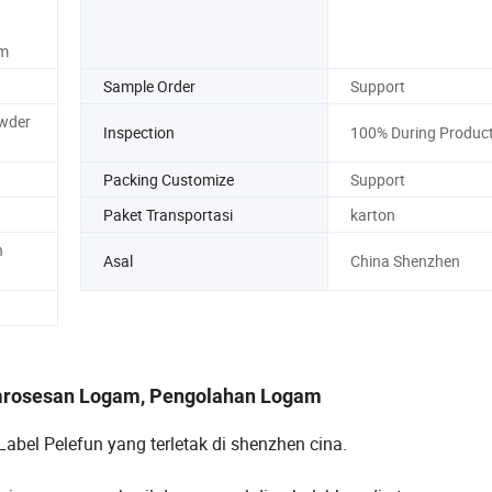
am
Sample Order
Support
owder
Inspection
100% During Produc
Packing Customize
Support
Paket Transportasi
karton
n
Asal
China Shenzhen
emrosesan Logam, Pengolahan Logam
bel Pelefun yang terletak di shenzhen cina.