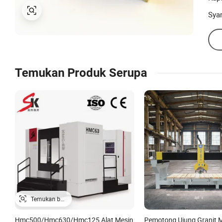
Sya
Temukan Produk Serupa
Hmc500/Hmc630/Hmc125 Alat Mesin
Pemotong Ujung Granit 