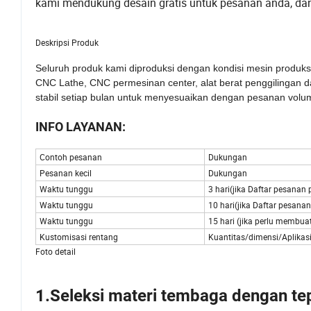
kami mendukung desain gratis untuk pesanan anda, dan
Deskripsi Produk
Seluruh produk kami diproduksi dengan kondisi mesin produksi p
CNC Lathe, CNC permesinan center, alat berat penggilingan da
stabil setiap bulan untuk menyesuaikan dengan pesanan volu
INFO LAYANAN:
Contoh pesanan
Dukungan
Pesanan kecil
Dukungan
Waktu tunggu
3 hari(jika Daftar pesanan 
Waktu tunggu
10 hari(jika Daftar pesanan
Waktu tunggu
15 hari (jika perlu membu
Kustomisasi rentang
Kuantitas/dimensi/Aplikas
Foto detail
1.Seleksi materi tembaga dengan te