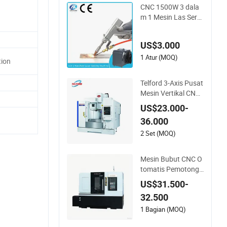
CNC 1500W 3 dala
m 1 Mesin Las Serat
Laser Portabel Tang
an untuk Logam
US$3.000
1 Atur (MOQ)
tion
Telford 3-Axis Pusat
Mesin Vertikal CNC
Rtcm-850 Vmc850
US$23.000-
Mesin CNC Mesin V
36.000
mc Alat Mesin Pusa
t Penggilingan untu
2 Set (MOQ)
k Pekerjaan Logam
Mesin Bubut CNC O
tomatis Pemotonga
n Logam Mesin Pe
US$31.500-
mbubutan Penggilin
32.500
gan
1 Bagian (MOQ)