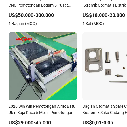
CNC Pemotongan Logam 5 Pusat
Keramik Otomatis Listrik
Pemesinan Horizontal Sumbu
Pemotong Jembatan Bat
US$50.000-300.000
US$18.000-23.000
Pabrik Meja Harga Pabri
1 Bagian (MOQ)
1 Set (MOQ)
2026 Win Win Pemotongan Airjet Batu
Bagian Otomatis Spare C
Ubin Baja Kaca 5 Mesin Pemotongan
Kustom 5 Suku Cadang E
Airjet CNC Sumbu untuk Granit
Aluminium Alat CNC Pem
US$29.000-45.000
US$0,01-0,05
Marmer
Penggilingan dan Pembal