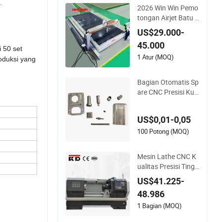
.
2026 Win Win Pemo
tongan Airjet Batu U
bin Baja Kaca 5 Mes
US$29.000-
in Pemotongan Airje
45.000
t CNC Sumbu untuk
i 50 set
Granit Marmer
1 Atur (MOQ)
oduksi yang
Bagian Otomatis Sp
are CNC Presisi Kus
tom 5 Suku Cadang
Ekstrusi Aluminium
US$0,01-0,05
Alat CNC Pemesina
n Penggilingan dan
100 Potong (MOQ)
Pembalikan untuk S
epeda Motor
Mesin Lathe CNC K
ualitas Presisi Tingg
i yang Disesuaikan
US$41.225-
CE Ck6166
48.986
1 Bagian (MOQ)