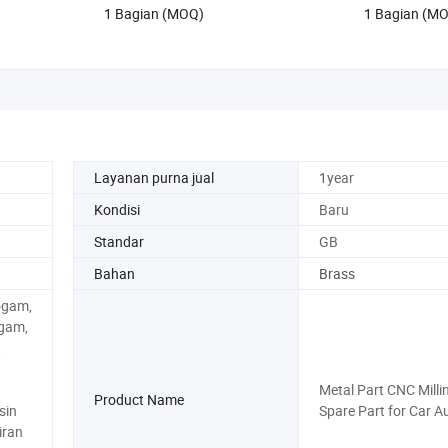
1 Bagian (MOQ)
1 Bagian (M
Layanan purna jual
1year
Kondisi
Baru
Standar
GB
Bahan
Brass
ogam,
gam,
,
Metal Part CNC Milli
Product Name
sin
Spare Part for Car A
iran