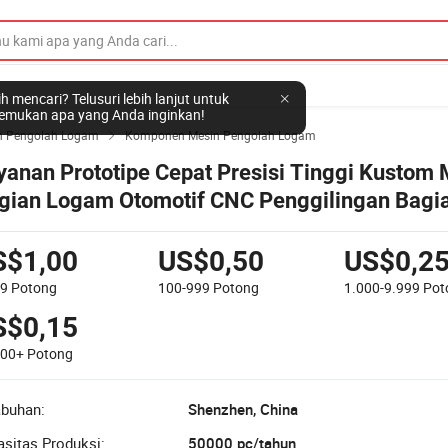
h mencari? Telusuri lebih lanjut untuk
mukan apa yang Anda inginkan!
n Pengolah Logam
Komponen Mesin Pengolah Logam

yanan Prototipe Cepat Presisi Tinggi Kustom 
gian Logam Otomotif CNC Penggilingan Bagi
dangan Kuningan untuk Mobil Telepon Seluler
yboard
S$1,00
US$0,50
US$0,2
99
Potong
100-999
Potong
1.000-9.999
Pot
S$0,15
000+
Potong
abuhan:
Shenzhen, China
sitas Produksi:
50000 pc/tahun