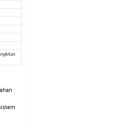
angkitan
lahan
sistem