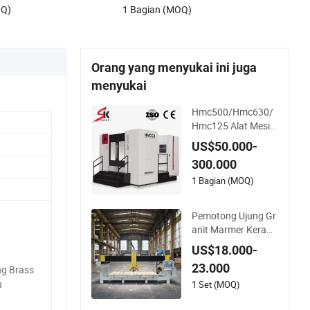
OQ)
1 Bagian (MOQ)
Pemasok Robot
Orang yang menyukai ini juga
menyukai
Hmc500/Hmc630/
Hmc125 Alat Mesin
CNC Pemotongan L
US$50.000-
ogam 5 Pusat Peme
300.000
sinan Horizontal Su
mbu
1 Bagian (MOQ)
Pemotong Ujung Gr
anit Marmer Kerami
k Otomatis Listrik 5
US$18.000-
axis Mesin Pemoton
23.000
ng Brass
g Jembatan Batu C
u
NC untuk Pabrik Me
1 Set (MOQ)
ja Harga Pabrik