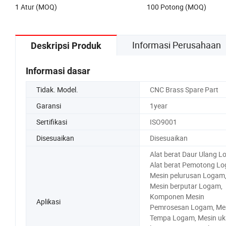
1 Atur (MOQ)
100 Potong (MOQ)
Sepeda Motor
Informasi Perusahaan
Deskripsi Produk
Informasi dasar
Tidak. Model.
CNC Brass Spare Part
Garansi
1year
Sertifikasi
ISO9001
Disesuaikan
Disesuaikan
Alat berat Daur Ulang L
Alat berat Pemotong Lo
Mesin pelurusan Logam
Mesin berputar Logam,
Komponen Mesin
Aplikasi
Pemrosesan Logam, Me
Tempa Logam, Mesin uk