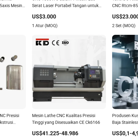
 5axis Mesin
Serat Laser Portabel Tangan untuk
CNC Rtcm-85
u CNC untuk
Logam
Mesin Vmc Al
US$3.000
US$23.00
k
Penggilingan
1 Atur (MOQ)
2 Set (MOQ)
NC Presisi
Mesin Lathe CNC Kualitas Presisi
Produsen Ku
kstrusi
Tinggi yang Disesuaikan CE Ck6166
Baja Stainles
esinan
Pemotongan 
US$41.225-48.986
US$0,1-4,
ikan untuk
Mesin CNC