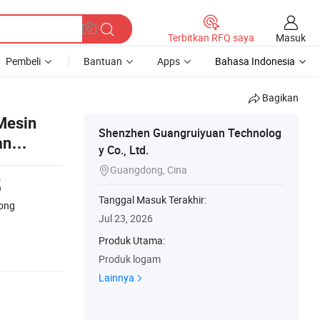
Masuk
Terbitkan RFQ saya
Pembeli
Bantuan
Apps
Bahasa Indonesia
Bagikan
Mesin
Shenzhen Guangruiyuan Technolog
an
y Co., Ltd.
Guangdong, Cina

5
Tanggal Masuk Terakhir:
ong
Jul 23, 2026
Produk Utama:
Produk logam
Lainnya