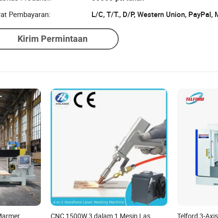
rat Pembayaran:
L/C, T/T., D/P, Western Union, PayPal
Kirim Permintaan
Marmer
CNC 1500W 3 dalam 1 Mesin Las
Telford 3-Axi