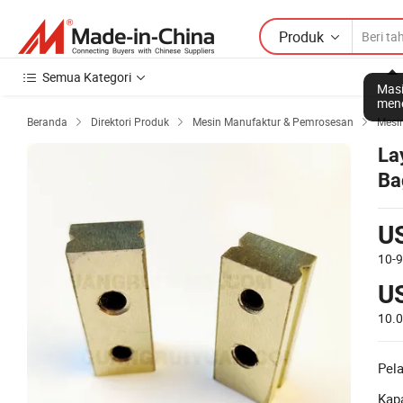
Produk
Semua Kategori
Masi
mene
Beranda
Direktori Produk
Mesin Manufaktur & Pemrosesan
Mesi



La
Ba
Ca
Ke
U
10-
U
10.
Pel
Kapa