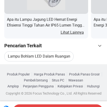
Sekarang tumbuh mampu menghasilkan produk dengan
kualitas tinggi, efisiensi tinggi, dan masa pakai jangka
Apa itu Lampu Jagung LED Hemat Energi
Apa itu
panjang. Semua produk kami
adalah CE, ROHS,
Efisiensi Tinggi Tahan Air IP65 Lumen Tinggi
Energi 
TUV, GS, ERP
disetujui.
E39 Outdoor
Lihat Lainnya
Pencarian Terkait
Kontrol Kualitas:
Lampu Bohlam LED Dalam Ruangan
Kami bekerja dengan empat proses QC untuk menjamin
Kategori Terkait
kualitas: 1. Untuk bahan baku, 2. Selama separuh
Lampu Bohlam LED Dalam Ruangan
produksi, maka uji QC final 1 per 12 jam setelah
Produk Populer
Harga Produk Panas
Produk Panas Grosir
Telusuri menurut Kategori
Pembeli bintang
Situs PC
Wawasan
penuaan di tahun 3. 4 QC memilih pemeriksaan produk
Bohlam Lampu Sorot LED
Amplop
Perjanjian Pengguna
Kebijakan Privasi
Hubungi
yang dikemas. Semua produk kita harus melewati
Copyright © 2026 Focus Technology Co., Ltd. All Rights Reserved
Lampu Bohlam LED Tinggi
Lampu LED Daya
pemeriksaan ketat sebelum mereka keluar.