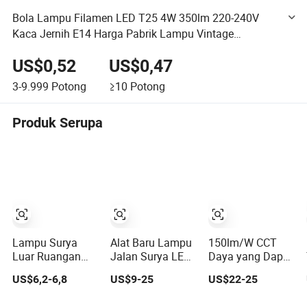
Bola Lampu Filamen LED T25 4W 350lm 220-240V
Kaca Jernih E14 Harga Pabrik Lampu Vintage
Berkualitas Tinggi untuk Pencahayaan dan Dekorasi
US$0,52
US$0,47
Dalam Ruangan
3-9.999
Potong
≥10
Potong
Produk Serupa
Lampu Surya
Alat Baru Lampu
150lm/W CCT
Luar Ruangan
Jalan Surya LED
Daya yang Dapat
Tahan Air IP68,
Tahan Air Tanpa
Disesuaikan
US$6,2-6,8
US$9-25
US$22-25
50 LED 3 Mode
Alat Semua
Industri 100W-
Pencahayaan
Dalam Satu
300W Lampu Bay