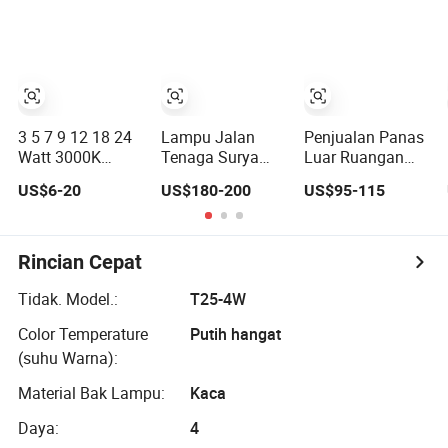
Tenaga Surya
untuk Jalanan
Tinggi LED
Taman Halaman
Lampu Sorot
untuk Lanskap
Luar Warna Putih
Hangat/ Warna-
warni
3 5 7 9 12 18 24
Lampu Jalan
Penjualan Panas
Watt 3000K
Tenaga Surya
Luar Ruangan
4000K 6000K
LED Hemat
30W 40W 50W
US$6-20
US$180-200
US$95-115
CCT Dalam Anti
Energi untuk Kota
60W Penerangan
Silau Bingkai
Cerdas
Hemat Energi
Tipis Rim COB
Tenaga Surya
LED Lampu
Luar Ruangan
Rincian Cepat
Langit-langit
Semua dalam
Down
Satu Lampu
Tidak. Model.:
T25-4W
Jalan LED
Color Temperature
Putih hangat
Terintegrasi
Taman Jalan
(suhu Warna):
Surya
Material Bak Lampu:
Kaca
Daya:
4