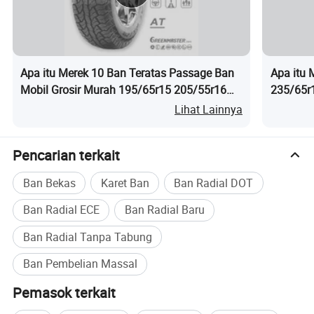
Apa itu Merek 10 Ban Teratas Passage Ban
Apa itu 
Mobil Grosir Murah 195/65r15 205/55r16
235/65r
215/60r16 31X10.5r15
Lihat Lainnya
Pencarian terkait
Ban Bekas
Karet Ban
Ban Radial DOT
Ban Radial ECE
Ban Radial Baru
Ban Radial Tanpa Tabung
Ban Pembelian Massal
Pemasok terkait