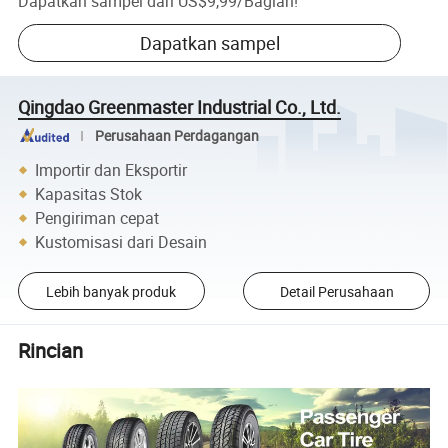
Dapatkan sampel dari
US$9,99
/
Bagian
!
Dapatkan sampel
Qingdao Greenmaster Industrial Co., Ltd.
Perusahaan Perdagangan
Importir dan Eksportir
Kapasitas Stok
Pengiriman cepat
Kustomisasi dari Desain
Lebih banyak produk
Detail Perusahaan
Rincian