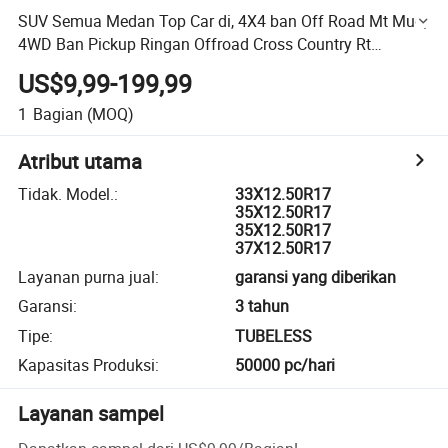
SUV Semua Medan Top Car di, 4X4 ban Off Road Mt Mud,
4WD Ban Pickup Ringan Offroad Cross Country Rt
33X12.50r17 35X12.50r17 35X12.50r17 37X12.50r17
US$9,99-199,99
1
Bagian
(MOQ)
Atribut utama
Tidak. Model.
:
33X12.50R17
35X12.50R17
35X12.50R17
37X12.50R17
Layanan purna jual
:
garansi yang diberikan
Garansi
:
3 tahun
Tipe
:
TUBELESS
Kapasitas Produksi
:
50000 pc/hari
Layanan sampel