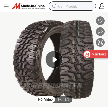
Membuka
Video
1
/
6