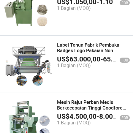
US$
1.050,00
-
1.100,00
FOB
1 Bagian
(MOQ)
Label Tenun Fabrik Pembuka
Badges Logo Pakaian Non
Kemeja Mesin Produksi
US$
63.000,00
-
65.000,00
FOB
1 Bagian
(MOQ)
Mesin Rajut Perban Medis
Berkecepatan Tinggi Goodfore
Siap Dijual
US$
4.500,00
-
8.000,00
FOB
1 Bagian
(MOQ)