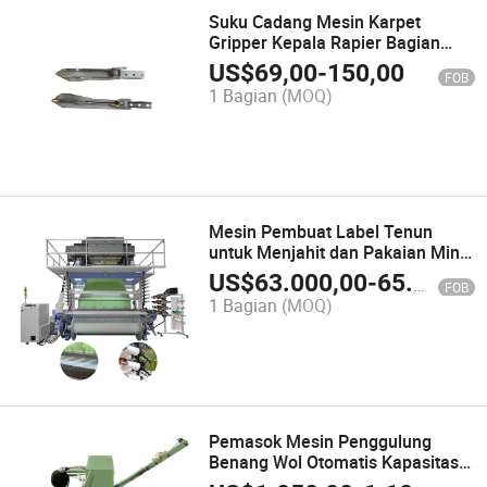
Suku Cadang Mesin Karpet
Gripper Kepala Rapier Bagian
Tenun Tekstil
US$
69,00
-
150,00
FOB
1 Bagian
(MOQ)
Mesin Pembuat Label Tenun
untuk Menjahit dan Pakaian Mini
Muller Jacquard Otomatis
US$
63.000,00
-
65.000,00
FOB
1 Bagian
(MOQ)
Pemasok Mesin Penggulung
Benang Wol Otomatis Kapasitas
Roda Benang Listrik Goodfore