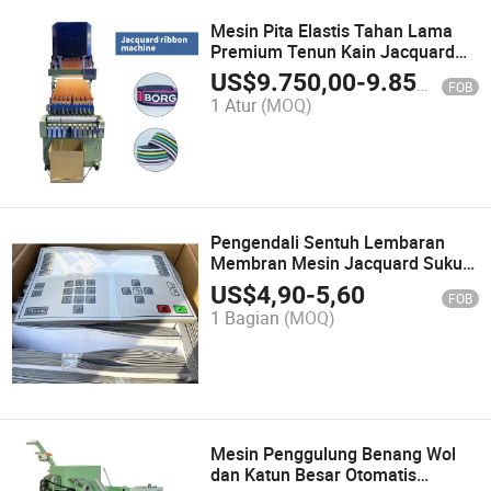
Mesin Pita Elastis Tahan Lama
Premium Tenun Kain Jacquard
Sempit
US$
9.750,00
-
9.850,00
FOB
1 Atur
(MOQ)
Pengendali Sentuh Lembaran
Membran Mesin Jacquard Suku
Cadang Tenun Loom Bnas 500
US$
4,90
-
5,60
FOB
1 Bagian
(MOQ)
Mesin Penggulung Benang Wol
dan Katun Besar Otomatis