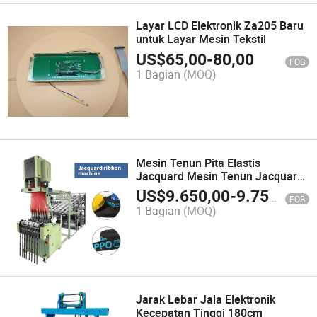
Layar LCD Elektronik Za205 Baru
untuk Layar Mesin Tekstil
US$
65,00
-
80,00
FOB
1 Bagian
(MOQ)
Mesin Tenun Pita Elastis
Jacquard Mesin Tenun Jacquard
Terkomputerisasi
US$
9.650,00
-
9.750,00
FOB
1 Bagian
(MOQ)
Jarak Lebar Jala Elektronik
Kecepatan Tinggi 180cm