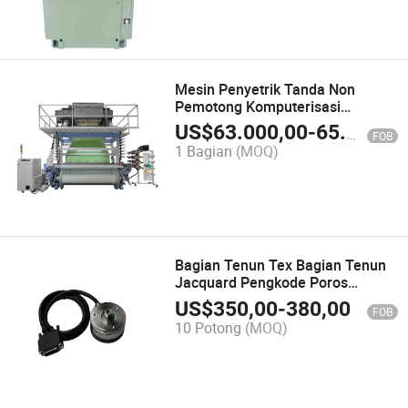
Mesin Penyetrik Tanda Non
Pemotong Komputerisasi
Jacquard Menjahit Label Kemeja
US$
63.000,00
-
65.000,00
FOB
1 Bagian
(MOQ)
Bagian Tenun Tex Bagian Tenun
Jacquard Pengkode Poros
Elektronik
US$
350,00
-
380,00
FOB
10 Potong
(MOQ)