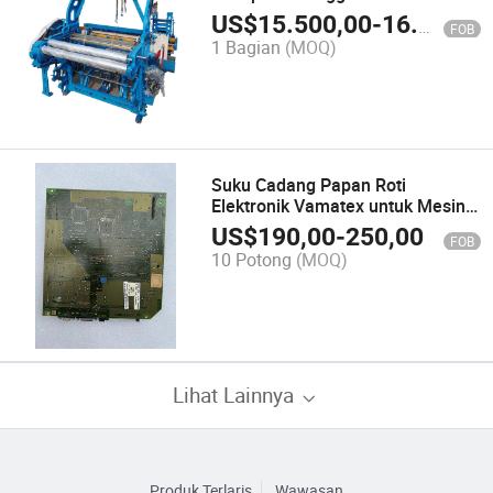
US$
15.500,00
-
16.800,00
FOB
1 Bagian
(MOQ)
Suku Cadang Papan Roti
Elektronik Vamatex untuk Mesin
Tekstil Bagian Mesin Jacquard
US$
190,00
-
250,00
FOB
10 Potong
(MOQ)
Lihat Lainnya
Produk Terlaris
Wawasan