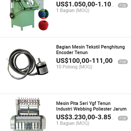
Goodfore yang Sederhana
US$
1.050,00
-
1.100,00
FOB
1 Bagian
(MOQ)
Bagian Mesin Tekstil Penghitung
Encoder Tenun
US$
100,00
-
111,00
FOB
10 Potong
(MOQ)
Mesin Pita Seri Ygf Tenun
Industri Webbing Poliester Jarum
US$
3.230,00
-
3.850,00
FOB
1 Bagian
(MOQ)