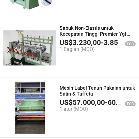
Sabuk Non-Elastis untuk
Kecepatan Tinggi Premier Ygf
655 Kinerja Elite Pita Woven
US$
3.230,00
-
3.850,00
FOB
Sempit
1 Bagian
(MOQ)
Mesin Label Tenun Pakaian untuk
Satin & Taffeta
US$
57.000,00
-
60.000,00
FOB
1 atur
(MOQ)