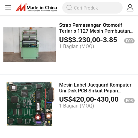
Strap Pemasangan Otomotif
Terlaris 1127 Mesin Pembuatan
Pita Elastis Produktif
US$
3.230,00
-
3.850,00
FOB
1 Bagian
(MOQ)
Mesin Label Jacquard Komputer
Uni Disk PCB Sirkuit Papan
Jacquard untuk Mbj2 Mesin
US$
420,00
-
430,00
FOB
1 Bagian
(MOQ)