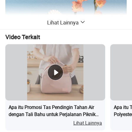
Lihat Lainnya
Video Terkait
Apa itu Promosi Tas Pendingin Tahan Air
Apa itu 
dengan Tali Bahu untuk Perjalanan Piknik
Polyeste
Luar Ruangan Isolasi Setengah Lingkaran
Tas Pend
Lihat Lainnya