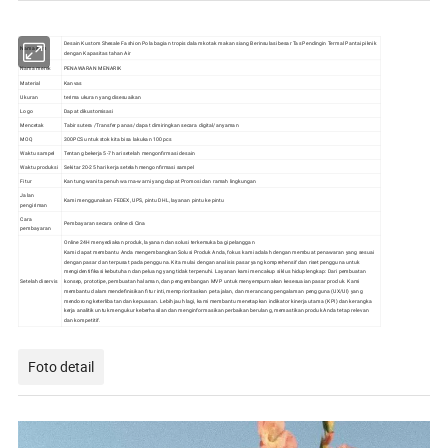
Desain Kustom Shesale Fashion Pola bagian tropis dalam kotak makan siang Berinsulasi besar Tas Pendingin Termal Pantai piknik
Nama item
dengan Kapasitas tahan Air
Nama merek
PENAWARAN MENARIK
Material
Kanvas
Ukuran
terima ukuran yang disesuaikan
Logo
Dapat dikustomisasi
Mencetak
Tabir sutera /Transfer panas/ dapat dimiringkan secara digital/anyaman
MOQ
300PCS untuk stok kita bisa lakukan 100 pcs
Waktu sampel
Tentang bekerja 5-7 hari setelah mengonfirmasi desain
Waktu produksi
Sekitar 20-25 hari kerja setelah mengonfirmasi sampel
Fitur
Kantung wanita penuh warna-warni yang dapat Promosi dan ramah lingkungan
Jalan
Kami menggunakan FEDEX, UPS, pintu DHL, layanan pintu ke pintu
pengiriman
Cara
Pembayaran secara online di Cina
pembayaran
Online 24H menyediakan produk, layanan dan solusi terkemuka bagi pelanggan
Kami dapat membantu Anda mengembangkan Solusi Produk Anda, fokus kami adalah dengan membuat penawaran yang sesuai
dengan pasar dan terpusat pada pengguna. Kita mulai dengan analisis pasar yang komprehensif dan riset pengguna untuk
mengidentifikasi kebutuhan dan peluang yang tidak terpenuhi. Layanan kami mencakup siklus hidup lengkap: Dari pembuatan
Setelah diservis
konsep, prototipe, pembuatan halaman, dan pengembangan MVP untuk menyempurnakan kesesuaian pasar produk. Kami
membantu dalam mendefinisikan fitur inti, memprioritaskan peta jalan, dan merancang pengalaman pengguna (UX/UI) yang
mendorong keterlibatan dan kepuasan. Lebih jauh lagi, kami membantu menetapkan indikator kinerja utama (KPI) dan kerangka
kerja analitik untuk mengukur keberhasilan dan menginformasikan perbaikan berulang, memastikan produk Anda tetap relevan
dan kompetitif.
Foto detail