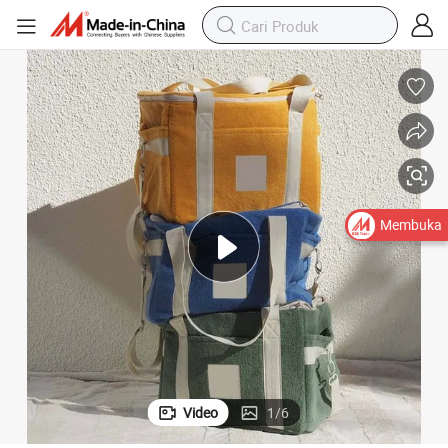
Membuka
Video
1
/
6