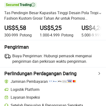

Tas Pendingin Besar Kapasitas Tinggi Desain Pola Tropis
Fashion Kustom Grosir Tahan Air untuk Promosi
Kecantikan Piknik Pantai
US$5,58
US$5,25
US$4,26
300-999
Potong
1.000-4.999
Potong
5.000-9.999
P
Pengiriman
Biaya Pengiriman:
Hubungi pemasok mengenai
pengiriman dan perkiraan waktu pengiriman.
Perlindungan Perdagangan Daring
Jaminan Pembayaran
Logistik Platform
Layanan Inspeksi
Setelah Penjualan & Penanganan Sengketa