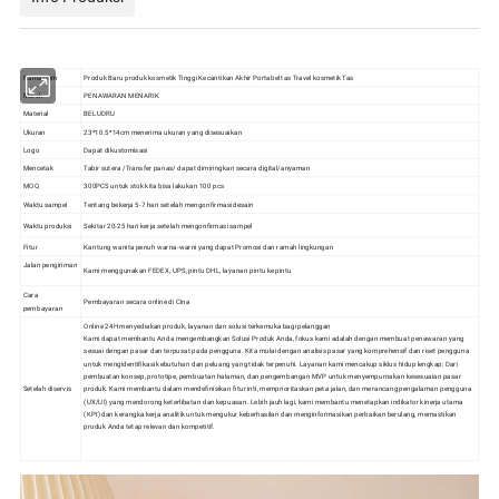
Nama item
Produk Baru produk kosmetik Tinggi Kecantikan Akhir Portabel tas Travel kosmetik Tas
Merek
PENAWARAN MENARIK
Material
BELUDRU
Ukuran
23*10.5*14cm menerima ukuran yang disesuaikan
Logo
Dapat dikustomisasi
Mencetak
Tabir sutera /Transfer panas/ dapat dimiringkan secara digital/anyaman
MOQ
300PCS untuk stok kita bisa lakukan 100 pcs
Waktu sampel
Tentang bekerja 5-7 hari setelah mengonfirmasi desain
Waktu produksi
Sekitar 20-25 hari kerja setelah mengonfirmasi sampel
Fitur
Kantung wanita penuh warna-warni yang dapat Promosi dan ramah lingkungan
Jalan pengiriman
Kami menggunakan FEDEX, UPS, pintu DHL, layanan pintu ke pintu
Cara
Pembayaran secara online di Cina
pembayaran
Online 24H menyediakan produk, layanan dan solusi terkemuka bagi pelanggan
Kami dapat membantu Anda mengembangkan Solusi Produk Anda, fokus kami adalah dengan membuat penawaran yang
sesuai dengan pasar dan terpusat pada pengguna. Kita mulai dengan analisis pasar yang komprehensif dan riset pengguna
untuk mengidentifikasi kebutuhan dan peluang yang tidak terpenuhi. Layanan kami mencakup siklus hidup lengkap: Dari
pembuatan konsep, prototipe, pembuatan halaman, dan pengembangan MVP untuk menyempurnakan kesesuaian pasar
Setelah diservis
produk. Kami membantu dalam mendefinisikan fitur inti, memprioritaskan peta jalan, dan merancang pengalaman pengguna
(UX/UI) yang mendorong keterlibatan dan kepuasan. Lebih jauh lagi, kami membantu menetapkan indikator kinerja utama
(KPI) dan kerangka kerja analitik untuk mengukur keberhasilan dan menginformasikan perbaikan berulang, memastikan
produk Anda tetap relevan dan kompetitif.