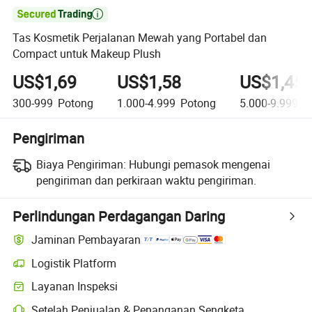

Tas Kosmetik Perjalanan Mewah yang Portabel dan
Compact untuk Makeup Plush
US$1,69
US$1,58
US$1,45
300-999
Potong
1.000-4.999
Potong
5.000-9.999
P
Pengiriman
Biaya Pengiriman:
Hubungi pemasok mengenai
pengiriman dan perkiraan waktu pengiriman.
Perlindungan Perdagangan Daring
Jaminan Pembayaran
Logistik Platform
Layanan Inspeksi
Setelah Penjualan & Penanganan Sengketa