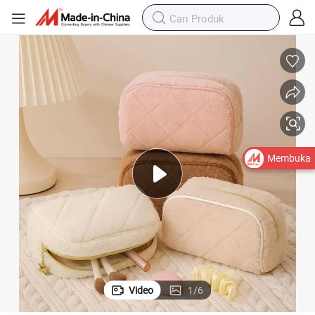
Membuka
Video
1
/
6