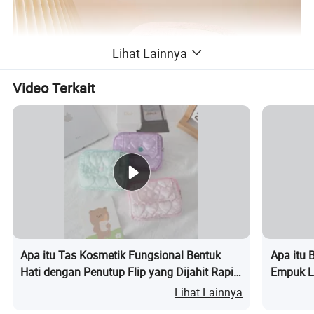
Lihat Lainnya
Video Terkait
Apa itu Tas Kosmetik Fungsional Bentuk
Apa itu 
Hati dengan Penutup Flip yang Dijahit Rapi
Empuk L
untuk Penyimpanan Earphone Portabel
Alat Tul
Lihat Lainnya
Imut Aks