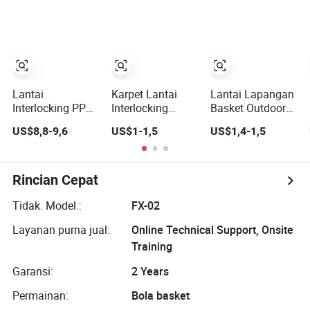
untuk Lapangan
Dalam Ruangan
Basket
Lantai
Karpet Lantai
Lantai Lapangan
Interlocking PP
Interlocking
Basket Outdoor
Anti Selip Lantai
Basket Outdoor
Ubin PP
US$8,8-9,6
US$1-1,5
US$1,4-1,5
Lapangan Basket
Elastis untuk
Interlocking
Badminton
Taman Kanak-
dengan
Outdoor Lantai
Kanak, Ubin
Penyerapan
Olahraga
Lantai Daur
Guncangan dan
Rincian Cepat
Ulang
Anti Kelelahan
untuk Lapangan
Tidak. Model.:
FX-02
Olahraga
Layanan purna jual:
Online Technical Support, Onsite
Training
Garansi:
2 Years
Permainan:
Bola basket