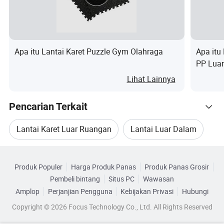
Ukuran halaman belakang halaman belakang lain, klik
Apa itu Lantai Karet Puzzle Gym Olahraga
Apa itu
gambar berikut atau hubungi kami langsung!
PP Luar
Lihat Lainnya
Pencarian Terkait
Lantai Karet Luar Ruangan
Lantai Luar Dalam
Telusuri menurut Kategori
Basket Bola Luar Ruangan
Lapangan Terbuka
Produk Populer
Harga Produk Panas
Produk Panas Grosir
Pembeli bintang
Situs PC
Wawasan
Lantai Taman Bermain Luar Ruangan
Amplop
Perjanjian Pengguna
Kebijakan Privasi
Hubungi
Copyright © 2026 Focus Technology Co., Ltd. All Rights Reserved
Lantai Gym Luar Ruangan