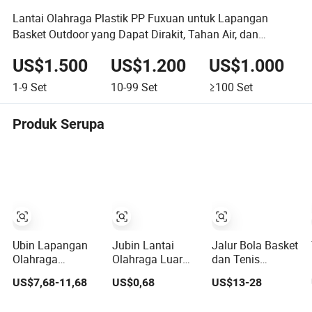
Lantai Olahraga Plastik PP Fuxuan untuk Lapangan
Basket Outdoor yang Dapat Dirakit, Tahan Air, dan
Portabel
US$1.500
US$1.200
US$1.000
1-9
Set
10-99
Set
≥100
Set
Produk Serupa
Ubin Lapangan
Jubin Lantai
Jalur Bola Basket
Olahraga
Olahraga Luar
dan Tenis
Premium untuk
Ruangan yang
Interlocking PP
US$7,68-11,68
US$0,68
US$13-28
Pickleball dan
Dapat
untuk Luar
Bola Basket
Disambungkan
Ruangan dan