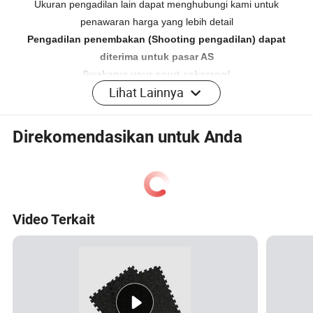
Ukuran pengadilan lain dapat menghubungi kami untuk
penawaran harga yang lebih detail
Pengadilan penembakan (Shooting pengadilan) dapat
diterima untuk pasar AS
Swakarya your court sekarang!
Lihat Lainnya
kami dapat merancang anda dengan bebas. cukup
ceritakan ide anda pada kami
Direkomendasikan untuk Anda
Cara memasang pengadilan setelah menerima pengadilan
Video Terkait