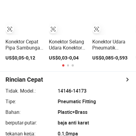
Fitting Tabung-
Cepat Fitting
Satu Sentuh
ke-Tabung Fitting
Pneumatik
untuk Fitting
Dorong masuk
plastik Konektor
Pneumatik
selang Udara
4/6/8/10/12/16
fitting selang
mm
Udara Cepat
Konektor Cepat
Konektor Selang
Konektor Udara
Pipa Sambungan
Udara Konektor
Pneumatik
Pneumatik Bahan
Pneumatik Cepat
Konektor Cepat
US$0,05-0,12
US$0,03-0,04
US$0,085-0,593
Plastik Kuningan
Sambungan
Fitting Udara
Baja Tahan Karat
Selang Udara
Plastik Fitting
Standar SAE DOT
Konektor
Pneumatik
Selang Udara
Pneumatik
Kuningan Fitting
Rincian Cepat
Dorong Satu
Plastik Konektor
Pneumatik
Sentuhan
Selang Udara
Stainless Steel
Tidak. Model.:
14146-14173
Sambungan
Selang Udara
Tipe:
Pneumatic Fitting
Selang Udara
Cepat
Cepat
Bahan:
Plastic+Brass
berputar-putar:
baja anti karat
tekanan kerja:
0.1,0mpa