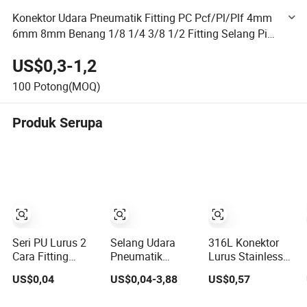
Konektor Udara Pneumatik Fitting PC Pcf/Pl/Plf 4mm
6mm 8mm Benang 1/8 1/4 3/8 1/2 Fitting Selang Pipa
Konektor Cepat
US$0,3-1,2
100
Potong(MOQ)
Produk Serupa
Seri PU Lurus 2
Selang Udara
316L Konektor
Cara Fitting
Pneumatik
Lurus Stainless
Pneumatik
Konektor Udara
Steel Ssc-R
US$0,04
US$0,04-3,88
US$0,57
Plastik Cepat
Pneumatik fitting
dengan Fitting
Menghubungkan
Udara Sambung
Quick Connect