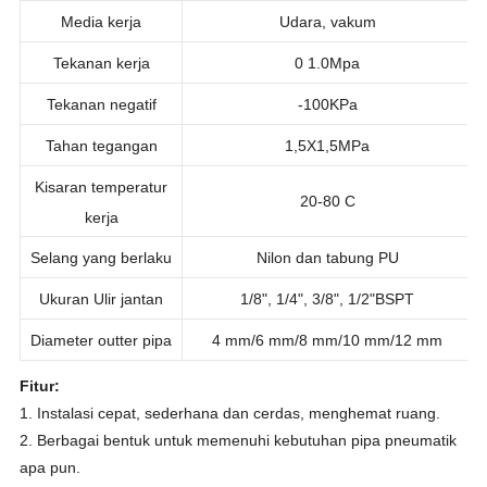
Cirklip
Baja anti karat
Media kerja
Udara, vakum
Tekanan kerja
0 1.0Mpa
Tekanan negatif
-100KPa
Tahan tegangan
1,5X1,5MPa
Kisaran temperatur
20-80 C
kerja
Selang yang berlaku
Nilon
dan tabung PU
Ukuran Ulir jantan
1/8", 1/4", 3/8", 1/2"BSPT
Diameter outter pipa
4 mm/6 mm/8 mm/10 mm/12 mm
Fitur:
1. Instalasi cepat, sederhana dan cerdas, menghemat ruang.
2. Berbagai bentuk untuk memenuhi kebutuhan pipa pneumatik
apa pun.