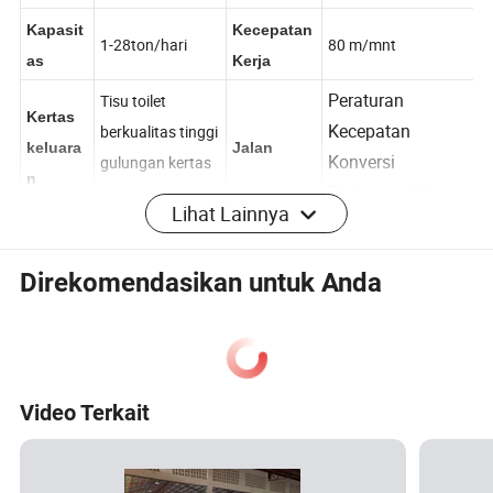
bekas atau Virgin
mentah
bersih
Kapasit
Kecepatan
1-28ton/hari
80 m/mnt
as
Kerja
Peraturan
Tisu toilet
Kertas
Kecepatan
berkualitas tinggi
keluara
Jalan
Konversi
gulungan kertas
Lihat Lainnya
n
Frekuensi AC
Jaringan toilet
Proses pembuatan kertas sederhana
Direkomendasikan untuk Anda
Aliran kerja utama adalah seperti berikut ini:
1. pembuatan lini produksi pulp
2. pembuatan kertas lini produksi
3. bagian pengubah kertas
Video Terkait
Tampilan Produk
Alat berat terkait