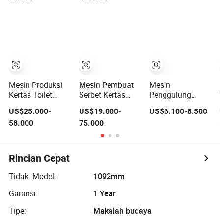
Kertas Kecil
Mesin Pembuat
Mesin Pembuat
Kertas Tissue
Tisu Wajah Lipat
V Harga
Mesin Produksi
Mesin Pembuat
Mesin
Kertas Toilet
Serbet Kertas
Penggulung
Otomatis Penuh
Lipat V Otomatis,
Kertas Toilet
US$25.000-
US$19.000-
US$6.100-8.500
Harga Mesin
Jalur Produksi
Otomatis Kecil
58.000
75.000
Pembuat Handuk
Hand Towel,
Mesin Pembuat
Dapur
Mesin Pembuat
Kertas Tissue
untuk Dijual
Toilet
Rincian Cepat
Tidak. Model.:
1092mm
Garansi:
1 Year
Tipe:
Makalah budaya