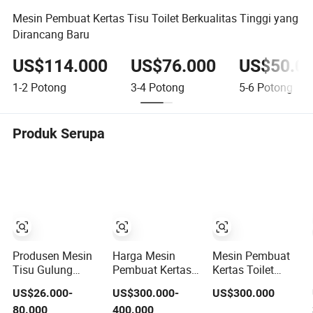
Mesin Pembuat Kertas Tisu Toilet Berkualitas Tinggi yang
Dirancang Baru
US$114.000
US$76.000
US$50.0
1-2
Potong
3-4
Potong
5-6
Potong
Produk Serupa
Produsen Mesin
Harga Mesin
Mesin Pembuat
Tisu Gulung
Pembuat Kertas
Kertas Toilet
Toilet Kontrol
Toilet Tissue
Berkecepatan
US$26.000-
US$300.000-
US$300.000
Mudah Jalur
Crescent Former
Tinggi Berbentuk
80.000
400.000
Produksi Pabrik
Bulan Sabit