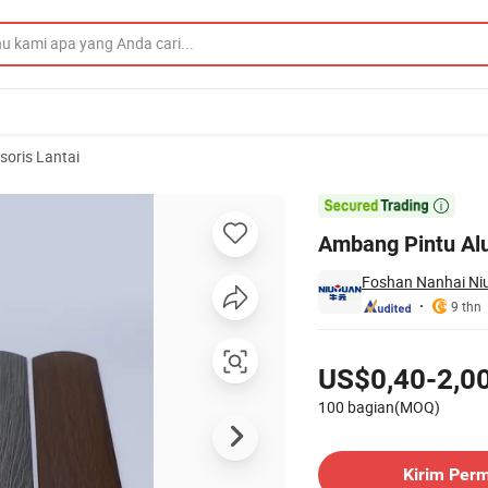
soris Lantai
ntai

Ambang Pintu Alu
Foshan Nanhai Niu
9 thn
Harga
US$0,40-2,0
100 bagian(MOQ)
Hubungi Pemasok
Kirim Per