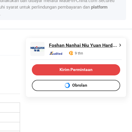
dilakukan dan dibayar melalui Made-in-China.com Secured
hi syarat untuk perlindungan pembayaran dan
platform
.
Foshan Nanhai Niu Yuan Hardware Product Co., Ltd.
9 thn
Kirim Permintaan
Obrolan