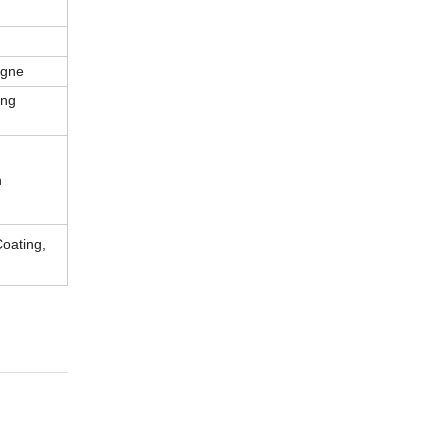
agne
ang
n
oating,