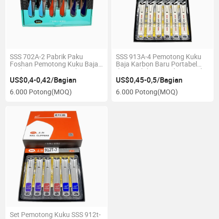
SSS 702A-2 Pabrik Paku
SSS 913A-4 Pemotong Kuku
Foshan Pemotong Kuku Baja
Baja Karbon Baru Portabel
Karbon Pemotong Kuku
dan Mudah Digunakan untuk
Praktis untuk Rumah
Kuku Keras yang Tebal dan
US$0,4-0,42/Bagian
US$0,45-0,5/Bagian
Sangat Tajam
6.000 Potong
(MOQ)
6.000 Potong
(MOQ)
Set Pemotong Kuku SSS 912t-