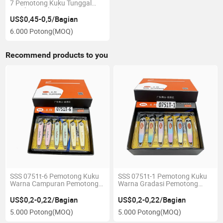
7 Pemotong Kuku Tunggal
untuk Rumah Ukuran Besar
dengan Celah Besar
US$0,45-0,5/Bagian
6.000 Potong
(MOQ)
Recommend products to you
SSS 0751t-6 Pemotong Kuku
SSS 0751t-1 Pemotong Kuku
Warna Campuran Pemotong
Warna Gradasi Pemotong
Kuku Eksklusif Produksi Alat
Kuku Macron Warna
Kecantikan Berkualitas Tinggi
Pemotong Kuku yang Nyaman
US$0,2-0,22/Bagian
US$0,2-0,22/Bagian
untuk Mulut Miring
5.000 Potong
(MOQ)
5.000 Potong
(MOQ)