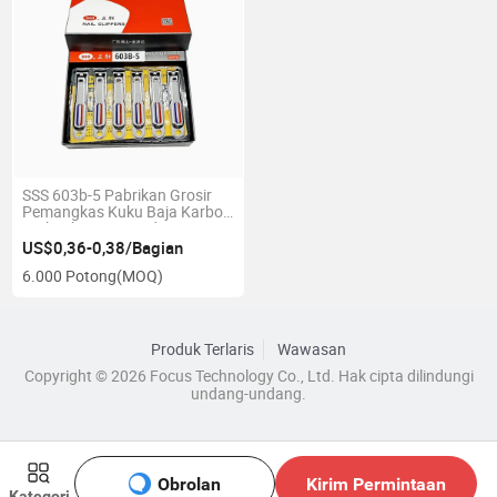
SSS 603b-5 Pabrikan Grosir
Pemangkas Kuku Baja Karbon
Berkualitas Tinggi dengan
Bukaan Besar
US$0,36-0,38/Bagian
6.000 Potong
(MOQ)
Produk Terlaris
Wawasan
Copyright © 2026 Focus Technology Co., Ltd. Hak cipta dilindungi
undang-undang.
Obrolan
Kirim Permintaan
Kategori