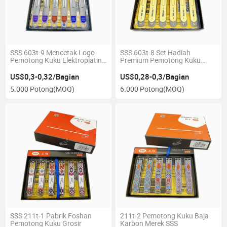
SSS 603t-9 Mencetak Logo
SSS 603t-8 Set Hadiah
Pemotong Kuku Elektroplating
Premium Pemotong Kuku
Pemotong Kuku Pabrik
Emas Alat Manikur
Pemotong Kuku Foshan
US$0,3-0,32/Bagian
US$0,28-0,3/Bagian
5.000 Potong
(MOQ)
6.000 Potong
(MOQ)
SSS 211t-1 Pabrik Foshan
211t-2 Pemotong Kuku Baja
Pemotong Kuku Grosir
Karbon Merek SSS