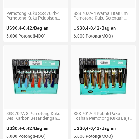
Pemotong Kuku SSS 702b-1
SSS 702A-4 Warna Titanium
Pemotong Kuku Pelapisan
Pemotong Kuku Setengah
Elektrolitik Pabrik Pemotong
Bulat Alat Kuku Kualitas
Kuku Foshan
Tinggi Grosir
US$0,4-0,42/Bagian
US$0,4-0,42/Bagian
6.000 Potong
(MOQ)
6.000 Potong
(MOQ)
SSS 702A-3 Pemotong Kuku
SSS 701A-4 Pabrik Paku
Besi Karbon Besar dengan
Foshan Pemotong Kuku Baja
Pisau Papan Pedikur
Karbon Pemotong Kuku
Praktis untuk Rumah
US$0,4-0,42/Bagian
US$0,4-0,42/Bagian
6.000 Potong
(MOQ)
6.000 Potong
(MOQ)