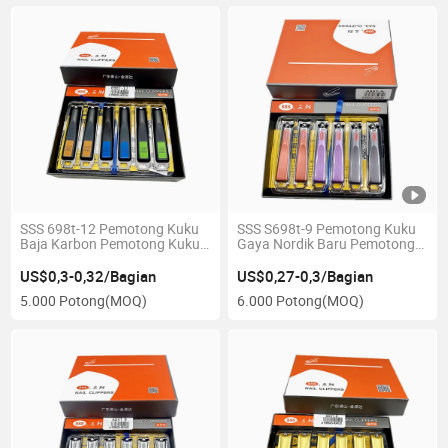
SSS 698t-12 Pemotong Kuku
SSS S698t-9 Pemotong Kuku
Baja Karbon Pemotong Kuku
Gaya Nordik Baru Pemotong
Hitam Hadiah Grosir
Baja Karbon Tajam
Pemotong Kuku
US$0,3-0,32/Bagian
US$0,27-0,3/Bagian
5.000 Potong
(MOQ)
6.000 Potong
(MOQ)