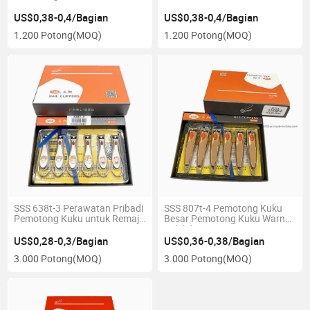
US$0,38-0,4/Bagian
US$0,38-0,4/Bagian
1.200 Potong
(MOQ)
1.200 Potong
(MOQ)
SSS 638t-3 Perawatan Pribadi
SSS 807t-4 Pemotong Kuku
Pemotong Kuku untuk Remaja
Besar Pemotong Kuku Warna
Perempuan
Solid dengan Logo Pemotong
Kuku
US$0,28-0,3/Bagian
US$0,36-0,38/Bagian
3.000 Potong
(MOQ)
3.000 Potong
(MOQ)