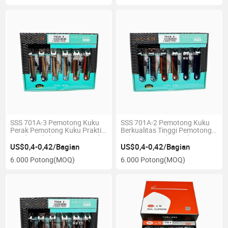
SSS 701A-3 Pemotong Kuku
SSS 701A-2 Pemotong Kuku
Perak Pemotong Kuku Praktis
Berkualitas Tinggi Pemotong
Kotak Hadiah Pemotong Kuku
Kuku Baja Karbon Kelas Tinggi
Grosir
Dapat Dikenakan
US$0,4-0,42/Bagian
US$0,4-0,42/Bagian
Electroplated
6.000 Potong
(MOQ)
6.000 Potong
(MOQ)