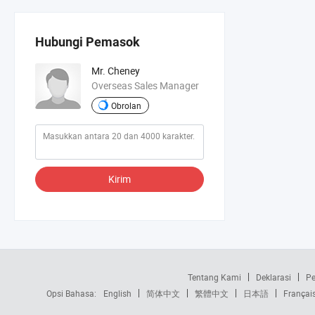
Hubungi Pemasok
Mr. Cheney
Overseas Sales Manager
Obrolan
Kirim
Tentang Kami
Deklarasi
Pe
Opsi Bahasa:
English
简体中文
繁體中文
日本語
Françai