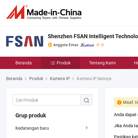
Shenzhen FSAN Intelligent Technolog
Anggota Emas
Beranda
Produk
Tentang Kami
H
Beranda
Produk
Kamera IP
Kamera IP lainnya
Maaf, t
Anda dapat
Grup produk
Jika Anda t
Kedatangan baru
Pastikan kat