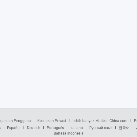
rjanjian Pengguna
Kebijakan Privasi
Lebih banyak Made-in-China.com
P
s
Español
Deutsch
Português
Italiano
Русский язык
한국어
Bahasa Indonesia