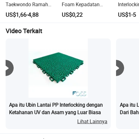
Taekwondo Ramah
Foam Kepadatan
Interlock
Profil Perusahaan
Lingkungan
Tinggi Hitam Mat
untuk Pel
US$1,66-4,88
US$0,22
US$1-5
Lantai Olahraga
Latihan S
Latihan
Video Terkait
Apa itu Ubin Lantai PP Interlocking dengan
Apa itu 
Ketahanan UV dan Asam yang Luar Biasa
Dari Bah
Lihat Lainnya