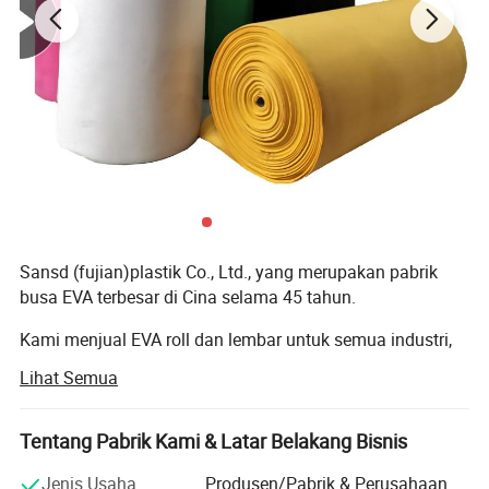
Sansd (fujian)plastik Co., Ltd., yang merupakan pabrik
busa EVA terbesar di Cina selama 45 tahun.
Kami menjual EVA roll dan lembar untuk semua industri,
terutama untuk shoe SLIPPER tunggal, industri tas.
Lihat Semua
Matter-puzzle bayi, emblem perahu EVA, matras Yoga,
bantalan lutut, neraca juga perusahaan terlaris kami
Tentang Pabrik Kami & Latar Belakang Bisnis
menawarkan berbagai produk yang dapat memenuhi
Jenis Usaha
Produsen/Pabrik & Perusahaan