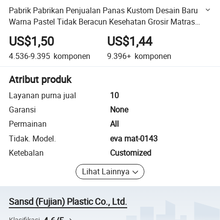
Pabrik Pabrikan Penjualan Panas Kustom Desain Baru
Warna Pastel Tidak Beracun Kesehatan Grosir Matras
Lantai Puzzle EVA Foam
US$1,50
US$1,44
4.536-9.395
komponen
9.396+
komponen
Atribut produk
Layanan purna jual
10
Garansi
None
Permainan
All
Tidak. Model.
eva mat-0143
Ketebalan
Customized
Lihat Lainnya
Sansd (Fujian) Plastic Co., Ltd.