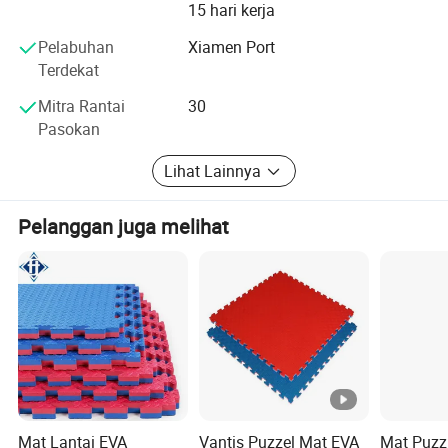
Konstruksi karet PU yang memiliki densitas tinggi ini
15 hari kerja
memberikan bantalan dan penyangga yang sangat
Pelabuhan
Xiamen Port
bagus, memastikan praktek yang nyaman dan stabil. Baik
Terdekat
Anda pemula maupun yang berpengalaman, keset ini
akan meningkatkan pengalaman yoga Anda dan
Mitra Rantai
30
membantu mencapai sasaran kebugaran Anda.
Pasokan
Lihat Lainnya
Pelanggan juga melihat
Mat Lantai EVA
Vantis Puzzel Mat EVA
Mat Puzz