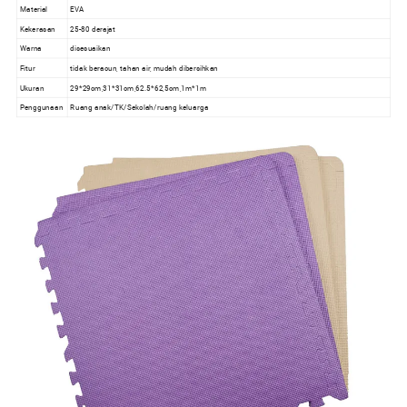
Material
EVA
Kekerasan
25-80 derajat
Warna
disesuaikan
Fitur
tidak beracun, tahan air, mudah dibersihkan
Ukuran
29*29cm,31*31cm,62.5*62,5cm,1m*1m
Penggunaan
Ruang anak/TK/Sekolah/ruang keluarga