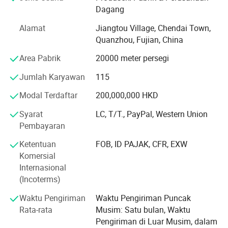
berbagai kebutuhan berbagai mulsa yang dibutuhkan.
Dagang
Kita mematuhi prinsip manajemen "mutu pertama,
Alamat
Jiangtou Village, Chendai Town,
berbasis pelanggan dan kredit", sejak perusahaan itu
Quanzhou, Fujian, China
berdiri dan selalu melakukan yang terbaik untuk
memenuhi kebutuhan pelanggan. Perusahaan kita
Area Pabrik
20000 meter persegi
dengan tulus berkeinginan untuk bekerja sama dengan
perusahaan-perusahaan dari seluruh dunia untuk
Jumlah Karyawan
115
mewujudkan situasi yang menang-menang sejak tren
Modal Terdaftar
200,000,000 HKD
globalisasi ekonomi telah berkembang dengan kekuatan
yang tidak dapat menggiurkan.
Syarat
LC, T/T., PayPal, Western Union
Pembayaran
Memperkenalkan Pabrik Welholesale Custom Print Eco-
friendly PU High Density ink Yoga Mat, pilihan sempurna
Ketentuan
FOB, ID PAJAK, CFR, EXW
bagi mereka yang mencari matras yoga premium dan
Komersial
berkelanjutan. Didesain dengan perhatian dan cermat,
Internasional
matras yoga anak-anak ekstra tebal ini wajib bagi
(Incoterms)
penggemar yoga segala usia.
Waktu Pengiriman
Waktu Pengiriman Puncak
Terbuat dari bahan ramah lingkungan, alas yoga kami
Rata-rata
Musim: Satu bulan, Waktu
tidak hanya ringan di lingkungan tapi juga di tubuh.
Pengiriman di Luar Musim, dalam