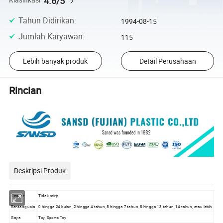
4.6/5
Klasifikasi
Tahun Didirikan
:
1994-08-15
Jumlah Karyawan
:
115
Lebih banyak produk
Detail Perusahaan
Rincian
Deskripsi Produk
Gender
Tidak mirip
Rentang usia
0 hingga 24 bulan, 2 hingga 4 tahun, 5 hingga 7 tahun, 8 hingga 13 tahun, 14 tahun, atau lebih
Gaya
Toy, Sports Toy