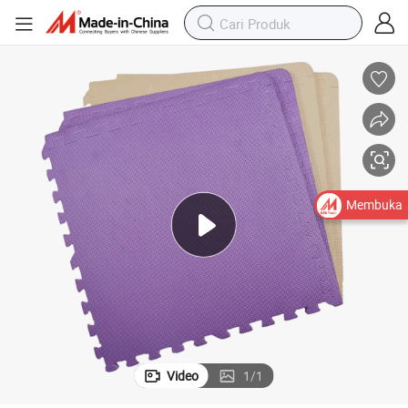
ak Beracun Kesehatan Grosir Matras Lantai Puzzle EVA Foam
Pabrik Pabrikan Penjualan Panas Kustom Desain Baru Warna Pastel Tid
Membuka
Video
1
/
1