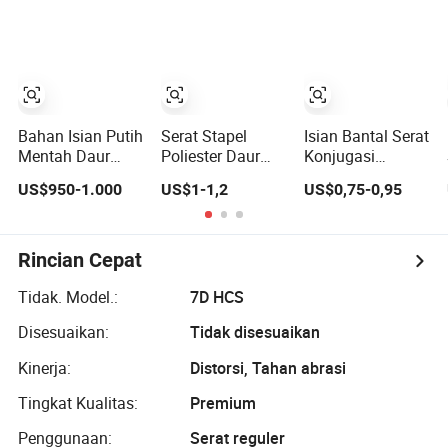
Memintal
Bahan Isian Putih
Serat Stapel
Isian Bantal Serat
Mentah Daur
Poliester Daur
Konjugasi
Ulang Serat
Ulang Tahan Api
Berongga Daur
US$950-1.000
US$1-1,2
US$0,75-0,95
Stapel Poliester
untuk Memintal,
Ulang Serat
Guandong Kain
Non-Woven dan
Poliester 3D
Poliester
Pengisian
64mm Hcs 15D
32mm
Rincian Cepat
Tidak. Model.:
7D HCS
Disesuaikan:
Tidak disesuaikan
Kinerja:
Distorsi, Tahan abrasi
Tingkat Kualitas:
Premium
Penggunaan:
Serat reguler