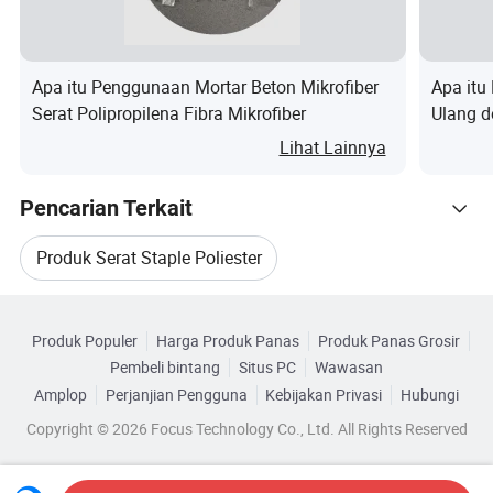
kualitasnya. Dan perusahaan kami memiliki sistem
layanan yang sempurna, yang dapat memecahkan
masalah setelah penjualan bagi pelanggan pada saat
Apa itu Penggunaan Mortar Beton Mikrofiber
Apa itu
Serat Polipropilena Fibra Mikrofiber
Ulang d
yang tepat, untuk mencapai layanan produk dua arah,
Sentuha
Lihat Lainnya
memenangkan kepercayaan dan pengakuan pelanggan
di dalam dan luar negeri, untuk mencapai penjualan di
Pencarian Terkait
seluruh dunia.
Produk Serat Staple Poliester
Keunggulan inovasi teknologi
Telusuri menurut Kategori
Serat Poliester Daur Ulang
Perusahaan tersebut memiliki tim riset dan
Produk Populer
Harga Produk Panas
Produk Panas Grosir
pengembangan teknis profesional, selalu berkomitmen
Pembeli bintang
Situs PC
Wawasan
Serat Stapel Poliester Benang
pada inovasi dan optimalisasi produk, meluncurkan
Amplop
Perjanjian Pengguna
Kebijakan Privasi
Hubungi
sejumlah produk utama, dan terus menyediakan produk-
Copyright © 2026 Focus Technology Co., Ltd. All Rights Reserved
Serat Kimia Stapel Poliester
produk berkualitas tinggi bagi pelanggan.