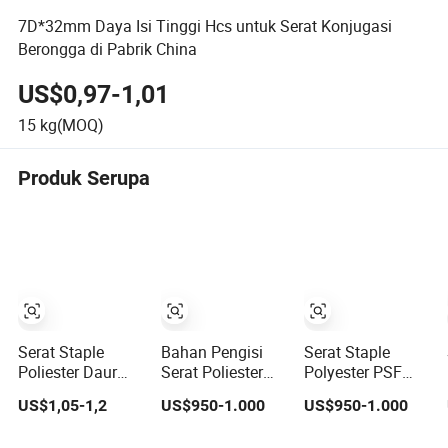
7D*32mm Daya Isi Tinggi Hcs untuk Serat Konjugasi
Berongga di Pabrik China
US$0,97-1,01
15
kg(MOQ)
Produk Serupa
Serat Staple
Bahan Pengisi
Serat Staple
Poliester Daur
Serat Poliester
Polyester PSF
Ulang Berkualitas
Daur Ulang
Silikonisasi Daur
US$1,05-1,2
US$950-1.000
US$950-1.000
Premium Tipe
Silikonisasi Grs
Ulang Isi Mentah
Katun untuk
Virgin