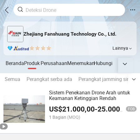
Zhejiang Fanshuang Technology Co., Ltd.
Lainnya
Beranda
Produk
Perusahaan
Menemukan
Hubungi
Semua
Perangkat serba ada
Perangkat jamming sinyal
Sistem Penekanan Drone Arah untuk
Keamanan Ketinggian Rendah
US$
21.000,00
-
25.000,00
FOB
1 Bagian
(MOQ)