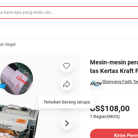
in Segel
digunakan di tas Kertas Kraft Foil Bag dengan Disyang panas Cepat
Mesin-mesin pera
tas Kertas Kraft
Shenyang Faith Te
Harga
Temukan barang serupa
US$108,00
1 Bagian(MOQ)
Hubungi Pemasok
Kirim Per