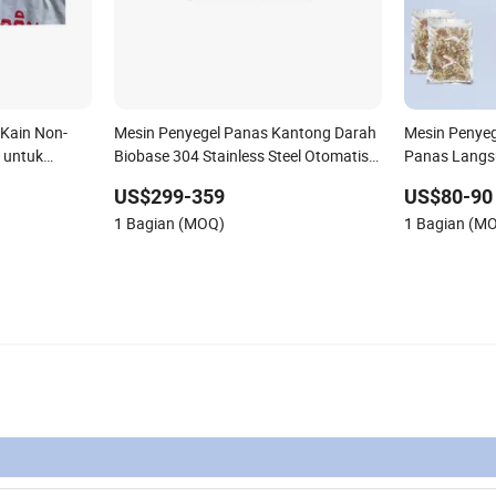
 Kain Non-
Mesin Penyegel Panas Kantong Darah
Mesin Penyeg
n untuk
Biobase 304 Stainless Steel Otomatis
Panas Langs
 Beras dan
Medis
US$299-359
US$80-90
lan Langsung
1 Bagian (MOQ)
1 Bagian (M