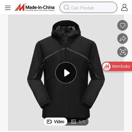
in Hangat Hitam
Jaket Ski Olahraga Luar Ruangan untuk Pria, Pakaian Luar Musim Ding
Membuka
Video
1
/
1