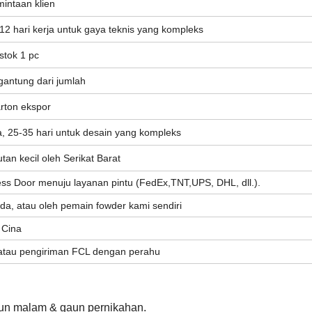
intaan klien
6-12 hari kerja untuk gaya teknis yang kompleks
stok 1 pc
rgantung dari jumlah
rton ekspor
a, 25-35 hari untuk desain yang kompleks
tan kecil oleh Serikat Barat
ss Door menuju layanan pintu (FedEx,TNT,UPS, DHL, dll.).
nda, atau oleh pemain fowder kami sendiri
 Cina
 atau pengiriman FCL dengan perahu
aun malam & gaun pernikahan.