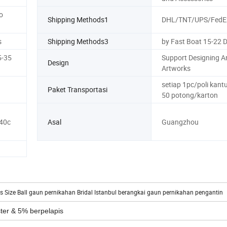
o
Shipping Methods1
DHL/TNT/UPS/FedEx
s
Shipping Methods3
by Fast Boat 15-22 
5-35
Support Designing A
Design
Artworks
setiap 1pc/poli kantu
Paket Transportasi
50 potong/karton
40c
Asal
Guangzhou
s Size Ball gaun pernikahan Bridal Istanbul berangkai gaun pernikahan pengantin
ter & 5% berpelapis