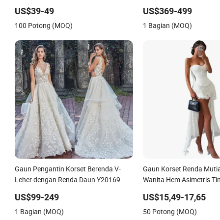
A-Line dengan Belakang Korset, Dapat
US$39-49
US$369-499
Disesuaikan, Ukuran Plus, Gaun
100 Potong (MOQ)
1 Bagian (MOQ)
Pengantin Elegan Berwarna Gading
Gaun Pengantin Korset Berenda V-
Gaun Korset Renda Mutia
Leher dengan Renda Daun Y20169
Wanita Hem Asimetris Ti
Putih untuk Pesta Tamu 
US$99-249
US$15,49-17,65
1 Bagian (MOQ)
50 Potong (MOQ)