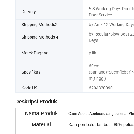
5-8 Working Days Door t
Delivery
Door Service
Shipping Methods2
by Air 7-12 Working Day
by Regular/Slow Boat 2
Shipping Methods 4
Days
Merek Dagang
pilih
60cm
Spesifikasi
(panjang)*50cm(lebar)*
m(tinggi)
Kode HS
6204320090
Deskripsi Produk
Nama Produk
Gaun Applet Applques yang bersinar Plu
Material
Kain pembalut lembut - 95% polies