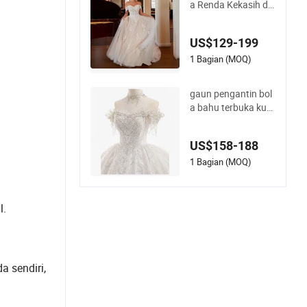
a Renda Kekasih de
ngan Bahu Terbuka
Korset Z5049
US$129-199
1 Bagian (MOQ)
gaun pengantin bol
a bahu terbuka kust
om dengan kristal b
erhiaskan aplikasi r
US$158-188
enda punggung kor
set
1 Bagian (MOQ)
l.
a sendiri,