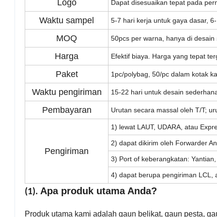
Logo
Dapat disesuaikan tepat pada perm
Waktu sampel
5-7 hari kerja untuk gaya dasar, 
MOQ
50pcs per warna, hanya di desain 
Harga
Efektif biaya. Harga yang tepat te
Paket
1pc/polybag, 50/pc dalam kotak ka
Waktu pengiriman
15-22 hari untuk desain sederhan
Pembayaran
Urutan secara massal oleh T/T; uru
1) lewat LAUT, UDARA, atau Expre
2) dapat dikirim oleh Forwarder A
Pengiriman
3) Port of keberangkatan: Yantian,
4) dapat berupa pengiriman LCL,
Apa produk utama Anda?
(1).
Produk utama kami adalah gaun belikat, gaun pesta, g