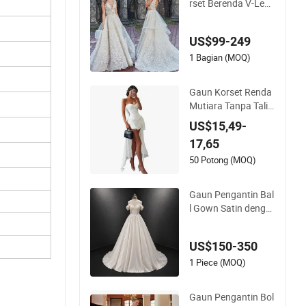
rset Berenda V-Lehe
r dengan Renda Da
un Y20169
US$99-249
1 Bagian (MOQ)
Gaun Korset Renda
Mutiara Tanpa Tali
Wanita Hem Asimet
US$15,49-
ris Tinggi Rendah P
17,65
utih untuk Pesta Ta
mu Pernikahan
50 Potong (MOQ)
Gaun Pengantin Bal
l Gown Satin denga
n Bodice Korset Ilus
i, Bahu Terbuka, Leh
US$150-350
er Sweetheart, Gau
n Bridal Kustom
1 Piece (MOQ)
Gaun Pengantin Bol