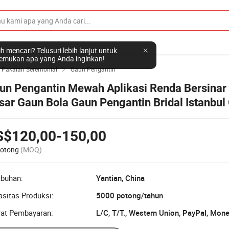
h mencari? Telusuri lebih lanjut untuk
mukan apa yang Anda inginkan!
 Pakaian Seremonial
Gaun Pengantin

un Pengantin Mewah Aplikasi Renda Bersinar
sar Gaun Bola Gaun Pengantin Bridal Istanbul
ngantin Berhias Manik-manik
S$120,00-150,00
Potong
(MOQ)
abuhan:
Yantian, China
sitas Produksi:
5000 potong/tahun
rat Pembayaran:
L/C, T/T., Western Union, PayPal, Mon