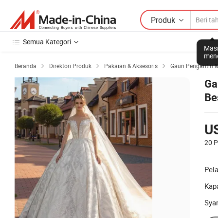
Produk
Semua Kategori
Masi
mene
Beranda
Direktori Produk
Pakaian & Aksesoris
Gaun Pengantin &



Ga
Be
Pe
U
20 
Pel
Kapa
Sya