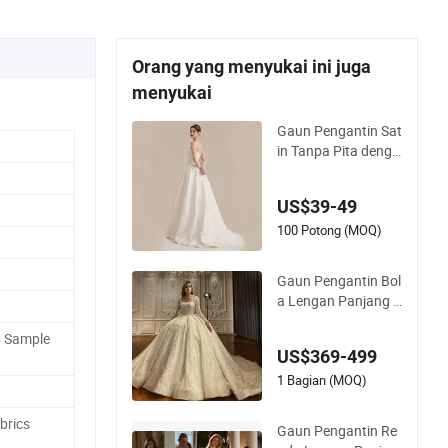
Orang yang menyukai ini juga
menyukai
Gaun Pengantin Sat
in Tanpa Pita denga
n Ikatan Pita, Gaun
Pengantin A-Line de
US$39-49
ngan Belakang Kors
et, Dapat Disesuaik
100 Potong (MOQ)
an, Ukuran Plus, Ga
un Pengantin Elega
Gaun Pengantin Bol
n Berwarna Gading
a Lengan Panjang R
enda Kristal Korset
5 Sample
2026 M8215
US$369-499
1 Bagian (MOQ)
brics
Gaun Pengantin Re