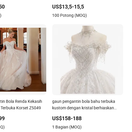
que, dan Selendang
untuk Toko Pengantin Boutique
50
US$13,5-15,5
Pabrikan
)
100 Potong (MOQ)
in Bola Renda Kekasih
gaun pengantin bola bahu terbuka
 Terbuka Korset Z5049
kustom dengan kristal berhiaskan
aplikasi renda punggung korset
99
US$158-188
OQ)
1 Bagian (MOQ)