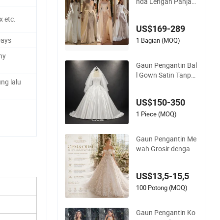
nda Lengan Panjan
g dengan Ekor Bast
 etc.
el Korset Mermaid 2
US$169-289
027 B34
Days
1 Bagian (MOQ)
ny
Gaun Pengantin Bal
l Gown Satin Tanpa
ng lalu
Pita dengan Penyan
gga Korset, Pingga
US$150-350
ng Basque, dan Sele
ndang
1 Piece (MOQ)
Gaun Pengantin Me
wah Grosir dengan
Siluet Putri Korset R
enda untuk Toko Pe
US$13,5-15,5
ngantin Boutique P
abrikan
100 Potong (MOQ)
Gaun Pengantin Ko