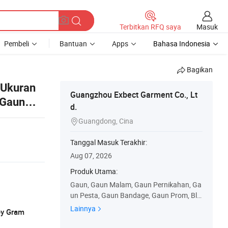
Masuk
Terbitkan RFQ saya
Pembeli
Bantuan
Apps
Bahasa Indonesia
Bagikan
 Ukuran
Guangzhou Exbect Garment Co., Lt
 Gaun
d.
Guangdong, Cina

Tanggal Masuk Terakhir:
Aug 07, 2026
Produk Utama:
Gaun, Gaun Malam, Gaun Pernikahan, Ga
un Pesta, Gaun Bandage, Gaun Prom, Bla
zer, Setelan, Romper, Rok
Lainnya
ey Gram