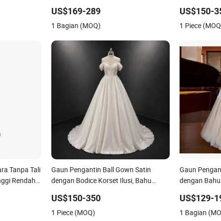
Mermaid 2027 B34
Pinggang Bas
US$169-289
US$150-3
1 Bagian (MOQ)
1 Piece (MOQ
ra Tanpa Tali
Gaun Pengantin Ball Gown Satin
Gaun Pengant
nggi Rendah
dengan Bodice Korset Ilusi, Bahu
dengan Bahu
Pernikahan
Terbuka, Leher Sweetheart, Gaun
US$150-350
US$129-1
Bridal Kustom
1 Piece (MOQ)
1 Bagian (M