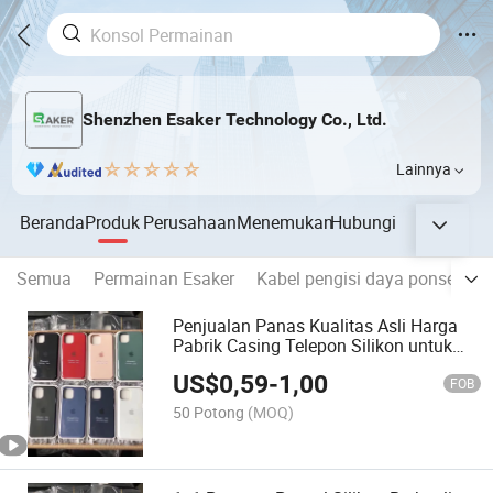
Shenzhen Esaker Technology Co., Ltd.
Lainnya
Beranda
Produk
Perusahaan
Menemukan
Hubungi
Semua
Permainan Esaker
Kabel pengisi daya ponsel Esa
Penjualan Panas Kualitas Asli Harga
Pabrik Casing Telepon Silikon untuk
Samsung
US$
0,59
-
1,00
FOB
50 Potong
(MOQ)