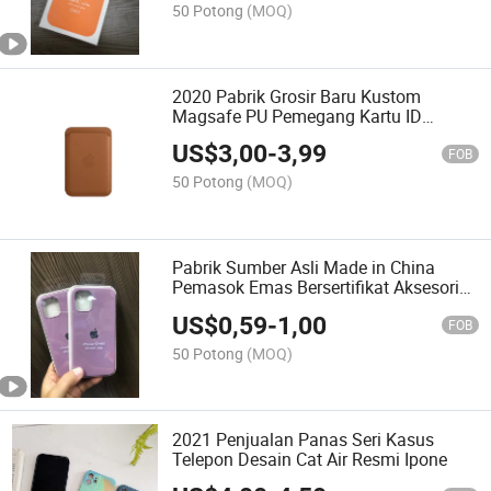
Situs Resmi
50 Potong
(MOQ)
2020 Pabrik Grosir Baru Kustom
Magsafe PU Pemegang Kartu ID
Dompet Kulit Premium untuk iPhone 12
US$
3,00
-
3,99
FOB
50 Potong
(MOQ)
Pabrik Sumber Asli Made in China
Pemasok Emas Bersertifikat Aksesori
Ponsel Seluler Kualitas Asli Harga
US$
0,59
-
1,00
Pabrik Sarung Telepon Silikon untuk
FOB
iPhone
50 Potong
(MOQ)
2021 Penjualan Panas Seri Kasus
Telepon Desain Cat Air Resmi Ipone