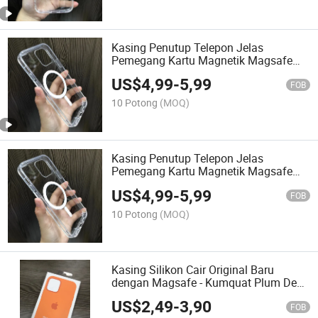
Kasing Penutup Telepon Jelas
Pemegang Kartu Magnetik Magsafe
Pabrik untuk iPhone 12 12mini 12PRO
US$
4,99
-
5,99
Max
FOB
10 Potong
(MOQ)
Kasing Penutup Telepon Jelas
Pemegang Kartu Magnetik Magsafe
Pabrik Asli untuk iPhone 12 12mini
US$
4,99
-
5,99
12PRO Max
FOB
10 Potong
(MOQ)
Kasing Silikon Cair Original Baru
dengan Magsafe - Kumquat Plum Deep
Navy Cyprus Green Pink untuk iPhone
US$
2,49
-
3,90
12mimi/ 12/12 PRO/12 PRO Max di
FOB