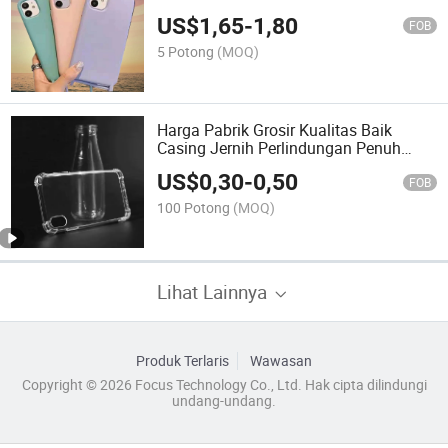
Se 2020 untuk iPhone 12 KASUS PRO
US$
1,65
-
1,80
Max Penutup dengan Logo Grosir
FOB
Kasing Telepon Desainer Mewah
5 Potong
(MOQ)
Harga Pabrik Grosir Kualitas Baik
Casing Jernih Perlindungan Penuh
Penutup Tahan Guncangan untuk
US$
0,30
-
0,50
iPhone Casing Ponsel Seluler Penutup
FOB
Pelindung Ponsel
100 Potong
(MOQ)
Lihat Lainnya
Produk Terlaris
Wawasan
Copyright © 2026 Focus Technology Co., Ltd. Hak cipta dilindungi
undang-undang.