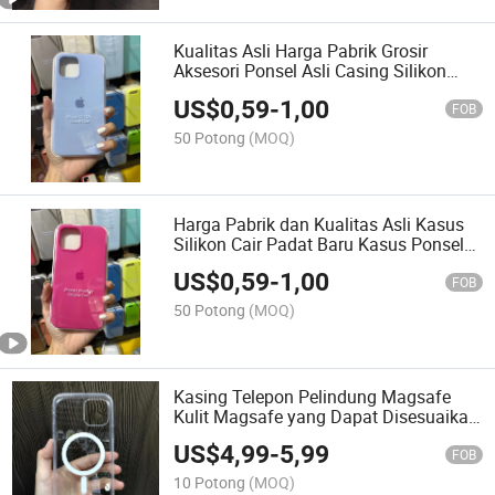
Kualitas Asli Harga Pabrik Grosir
Aksesori Ponsel Asli Casing Silikon
untuk iPhone 12 12 Mini/PRO Max
US$
0,59
-
1,00
FOB
50 Potong
(MOQ)
Harga Pabrik dan Kualitas Asli Kasus
Silikon Cair Padat Baru Kasus Ponsel
OEM/ODM untuk iPhone Samsung
US$
0,59
-
1,00
Xiaomi Vivo Huawei
FOB
50 Potong
(MOQ)
Kasing Telepon Pelindung Magsafe
Kulit Magsafe yang Dapat Disesuaikan
untuk iPhone 12
US$
4,99
-
5,99
FOB
10 Potong
(MOQ)