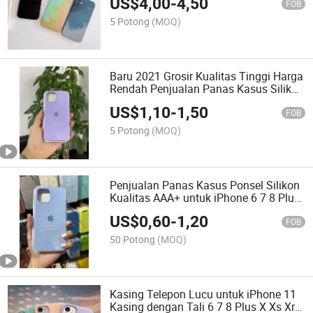
US$
4,00
-
4,50
FOB
5 Potong
(MOQ)
Baru 2021 Grosir Kualitas Tinggi Harga
Rendah Penjualan Panas Kasus Silikon
Asli Anti Guncangan untuk iPhone 13
US$
1,10
-
1,50
Kasus Semua Seri Aksesori Ponsel
FOB
Seluler
5 Potong
(MOQ)
Penjualan Panas Kasus Ponsel Silikon
Kualitas AAA+ untuk iPhone 6 7 8 Plus
X Xs Xr 11 12 PRO Max Kasus Ponsel
US$
0,60
-
1,20
Seluler Grosir dengan Harga Pabrik
FOB
50 Potong
(MOQ)
Kasing Telepon Lucu untuk iPhone 11
Kasing dengan Tali 6 7 8 Plus X Xs Xr