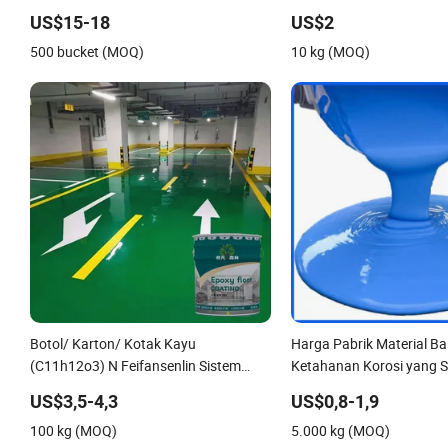
Cat Dinding
US$15-18
US$2
500 bucket (MOQ)
10 kg (MOQ)
Botol/ Karton/ Kotak Kayu
Harga Pabrik Material Ba
(C11h12o3) N Feifansenlin Sistem
Ketahanan Korosi yang S
Pelapisan Cat Emulsi
Pelapisan Atap Tahan Air
US$3,5-4,3
US$0,8-1,9
Poliuretan Berbasis Miny
100 kg (MOQ)
5.000 kg (MOQ)