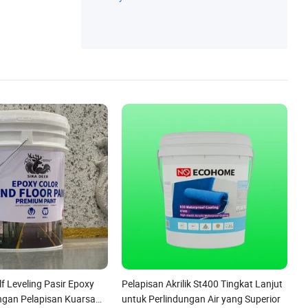
Membran Waterproof Perekat Bitumen, M
embran Perekat Tpo, Membran Torch, Pita
Flashing, Pelapis Waterproof Akrilik, Pita
Butil
lf Leveling Pasir Epoxy
Pelapisan Akrilik St400 Tingkat Lanjut
ngan Pelapisan Kuarsa
untuk Perlindungan Air yang Superior