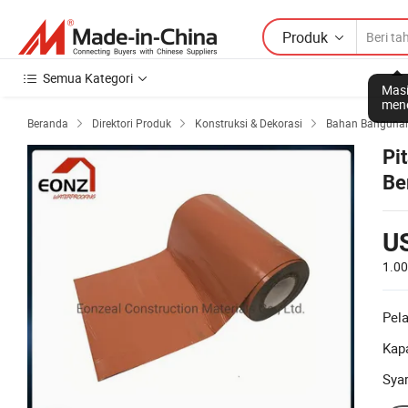
Produk
Semua Kategori
Masi
mene
Beranda
Direktori Produk
Konstruksi & Dekorasi
Bahan Bangunan 



Pi
Be
U
1.0
Pel
Kapa
Sya