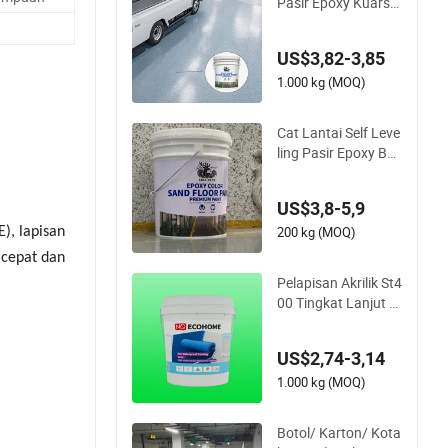
Pasir Epoxy Kuarsa
Tahan Air untuk Ben
gkel Kantor Interior
US$3,82-3,85
1.000 kg (MOQ)
Cat Lantai Self Leve
ling Pasir Epoxy Ber
warna dengan Pela
pisan Kuarsa Berwa
US$3,8-5,9
rna
200 kg (MOQ)
), lapisan
 cepat dan
Pelapisan Akrilik St4
00 Tingkat Lanjut u
ntuk Perlindungan
Air yang Superior
US$2,74-3,14
1.000 kg (MOQ)
Botol/ Karton/ Kota