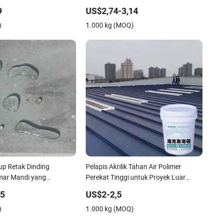
9
US$2,74-3,14
)
1.000 kg (MOQ)
p Retak Dinding
Pelapis Akrilik Tahan Air Polimer
mar Mandi yang
Perekat Tinggi untuk Proyek Luar
n Tahan Air, Pelapis
Ruangan Atap Beton dan Logam
,5
US$2-2,5
lyurea
)
1.000 kg (MOQ)