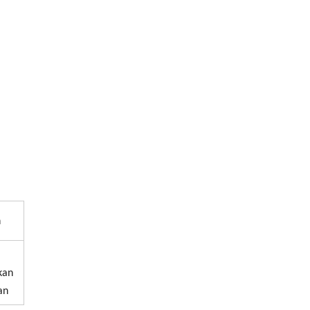
n
kan
an