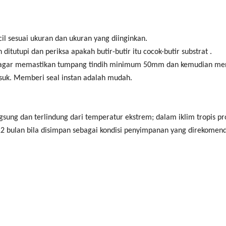
il sesuai ukuran dan ukuran yang diinginkan.
utupi dan periksa apakah butir-butir itu cocok-butir substrat .
ti agar memastikan tumpang tindih minimum 50mm dan kemudian me
uk. Memberi seal instan adalah mudah.
gsung dan terlindung dari temperatur ekstrem; dalam iklim tropis p
2 bulan bila disimpan sebagai kondisi penyimpanan yang direkomend