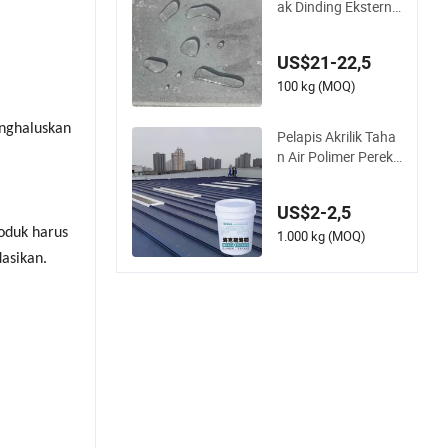
ak Dinding Eksterna
l Kamar Mandi yang
Transparan dan Tah
US$21-22,5
an Air, Pelapis Taha
n Air Polyurea
100 kg (MOQ)
nghaluskan
Pelapis Akrilik Taha
n Air Polimer Pereka
t Tinggi untuk Proye
k Luar Ruangan Ata
US$2-2,5
p Beton dan Logam
roduk harus
1.000 kg (MOQ)
asikan.