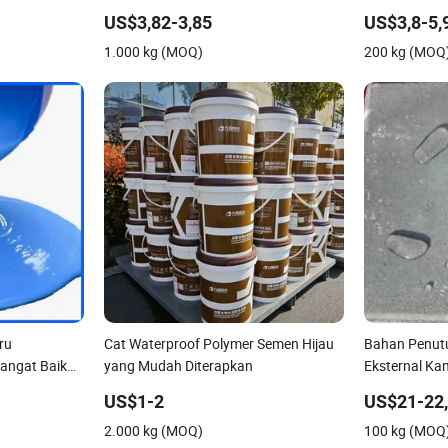
Kantor Interior
Berwarna
US$3,82-3,85
US$3,8-5,
1.000 kg (MOQ)
200 kg (MOQ
ru
Cat Waterproof Polymer Semen Hijau
Bahan Penutu
angat Baik
yang Mudah Diterapkan
Eksternal Ka
 Pelapis
Transparan da
US$1-2
US$21-22
ak
Tahan Air Po
2.000 kg (MOQ)
100 kg (MOQ