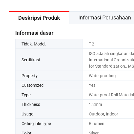
Informasi Perusahaan
Deskripsi Produk
Informasi dasar
Tidak. Model.
T-2
ISO adalah singkatan da
Sertifikasi
International Organizati
for Standardization., M
Property
Waterproofing
Customized
Yes
Type
Waterproof Roll Material
Thickness
1.2mm
Usage
Outdoor, Indoor
Ceiling Tile Type
Bitumen
Color
Silver