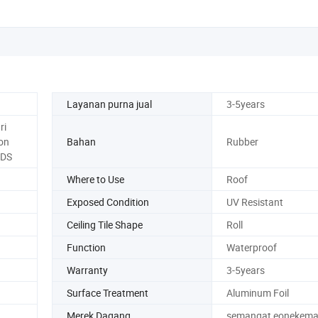
Layanan purna jual
3-5years
ri
on
Bahan
Rubber
SDS
Where to Use
Roof
Exposed Condition
UV Resistant
Ceiling Tile Shape
Roll
Function
Waterproof
Warranty
3-5years
Surface Treatment
Aluminum Foil
Merek Dagang
semangat eonekem