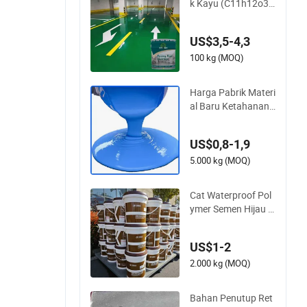
k Kayu (C11h12o3)
N Feifansenlin Siste
m Pelapisan Cat Em
US$3,5-4,3
ulsi
100 kg (MOQ)
Harga Pabrik Materi
al Baru Ketahanan
Korosi yang Sangat
Baik Pelapisan Atap
US$0,8-1,9
Tahan Air Pelapis P
oliuretan Berbasis
5.000 kg (MOQ)
Minyak
Cat Waterproof Pol
ymer Semen Hijau y
ang Mudah Diterap
kan
US$1-2
2.000 kg (MOQ)
Bahan Penutup Ret