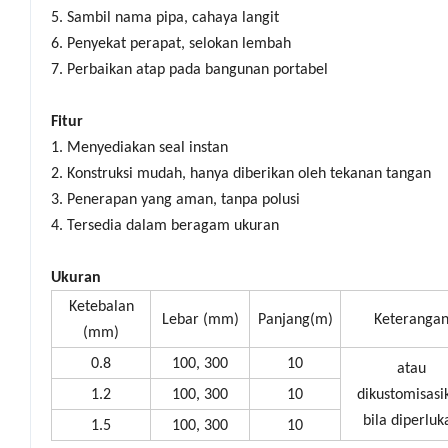
5. Sambil nama pipa, cahaya langit
6. Penyekat perapat, selokan lembah
7. Perbaikan atap pada bangunan portabel
Fitur
1. Menyediakan seal instan
2. Konstruksi mudah, hanya diberikan oleh tekanan tangan
3. Penerapan yang aman, tanpa polusi
4. Tersedia dalam beragam ukuran
Ukuran
Ketebalan
Lebar (mm)
Panjang(m)
Keteranga
(mm)
0.8
100, 300
10
atau
1.2
100, 300
10
dikustomisasi
bila diperluk
1.5
100, 300
10