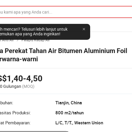
h mencari? Telusuri lebih lanjut untuk
mukan apa yang Anda inginkan!
Anti Air
Pelapis Kedap Air

ta Perekat Tahan Air Bitumen Aluminium Foil
rwarna-warni
S$1,40-4,50
00 Gulungan
(MOQ)
abuhan:
Tianjin, China
sitas Produksi:
800 m2/tahun
rat Pembayaran:
L/C, T/T., Western Union