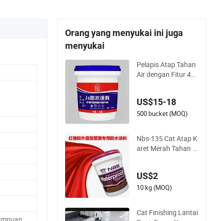
Orang yang menyukai ini juga
menyukai
Pelapis Atap Tahan
Air dengan Fitur 4h
Kering Sentuh untu
k Kamar Mandi
US$15-18
500 bucket (MOQ)
Nbs-135 Cat Atap K
aret Merah Tahan Ai
r/ Atap Rumah/ Ber
basis Logam/ Cat D
US$2
inding
10 kg (MOQ)
Cat Finishing Lantai
ampuan