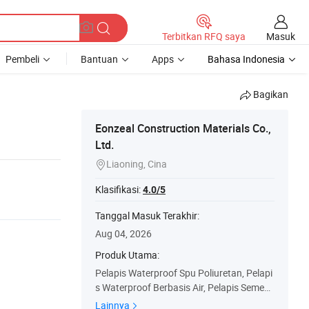
Masuk
Terbitkan RFQ saya
Pembeli
Bantuan
Apps
Bahasa Indonesia
Bagikan
Eonzeal Construction Materials Co.,
Ltd.
Liaoning, Cina

Klasifikasi:
4.0/5
Tanggal Masuk Terakhir:
Aug 04, 2026
Produk Utama:
Pelapis Waterproof Spu Poliuretan, Pelapi
s Waterproof Berbasis Air, Pelapis Semen
Js, Membran Waterproof Perekat HDPE,
Lainnya